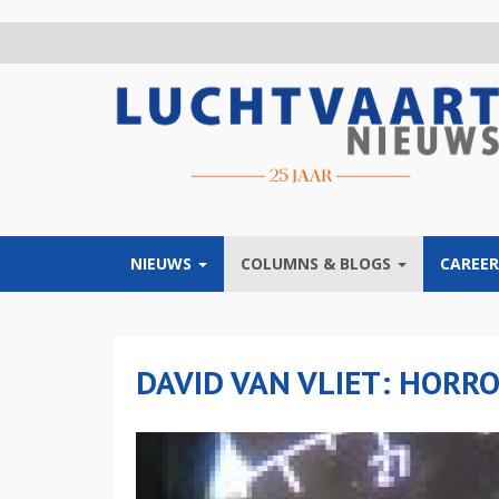
Overslaan
en
naar
de
inhoud
gaan
NIEUWS
COLUMNS & BLOGS
CAREER
DAVID VAN VLIET: HORR