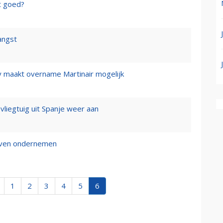
t goed?
angst
y maakt overname Martinair mogelijk
 vliegtuig uit Spanje weer aan
ijven ondernemen
1
2
3
4
5
6