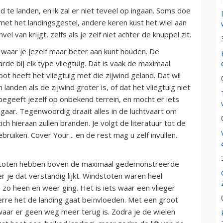
nd te landen, en ik zal er niet teveel op ingaan. Soms doe
 met het landingsgestel, andere keren kust het wiel aan
l van krijgt, zelfs als je zelf niet achter de knuppel zit.
t waar je jezelf maar beter aan kunt houden. De
de bij elk type vliegtuig. Dat is vaak de maximaal
t heeft het vliegtuig met die zijwind geland. Dat wil
 landen als de zijwind groter is, of dat het vliegtuig niet
 begeeft jezelf op onbekend terrein, en mocht er iets
 gaar. Tegenwoordig draait alles in de luchtvaart om
zich hieraan zullen branden. Je volgt de literatuur tot de
bruiken. Cover Your... en de rest mag u zelf invullen.
ndstoten hebben boven de maximaal gedemonstreerde
 je dat verstandig lijkt. Windstoten waren heel
o zo heen en weer ging. Het is iets waar een vlieger
erre het de landing gaat beïnvloeden. Met een groot
waar er geen weg meer terug is. Zodra je de wielen