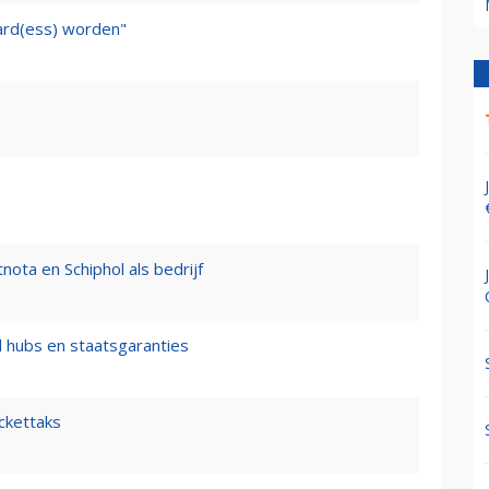
ward(ess) worden"
nota en Schiphol als bedrijf
l hubs en staatsgaranties
ickettaks