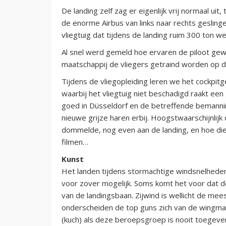
De landing zelf zag er eigenlijk vrij normaal u
de enorme Airbus van links naar rechts gesling
vliegtuig dat tijdens de landing ruim 300 ton 
Al snel werd gemeld hoe ervaren de piloot gew
maatschappij de vliegers getraind worden op dit
Tijdens de vliegopleiding leren we het cockpit
waarbij het vliegtuig niet beschadigd raakt ee
goed in Düsseldorf en de betreffende bemannin
nieuwe grijze haren erbij. Hoogstwaarschijnlijk 
dommelde, nog even aan de landing, en hoe die 
filmen…
Kunst
Het landen tijdens stormachtige windsnelheden 
voor zover mogelijk. Soms komt het voor dat de
van de landingsbaan. Zijwind is wellicht de mee
onderscheiden de top guns zich van de wingman-
(kuch) als deze beroepsgroep is nooit toegeve