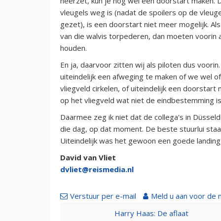
neerzet, kun je nog wel een doorstart maken. Da
vleugels weg is (nadat de spoilers op de vleugel
gezet), is een doorstart niet meer mogelijk. 
van die walvis torpederen, dan moeten voorin 
houden.
En ja, daarvoor zitten wij als piloten dus voori
uiteindelijk een afweging te maken of we wel of
vliegveld cirkelen, of uiteindelijk een doorstar
op het vliegveld wat niet de eindbestemming is
Daarmee zeg ik niet dat de collega's in Düssel
die dag, op dat moment. De beste stuurlui staa
Uiteindelijk was het gewoon een goede landing,
David van Vliet
dvliet@reismedia.nl
Verstuur per e-mail
Meld u aan voor de 
Harry Haas: De aflaat