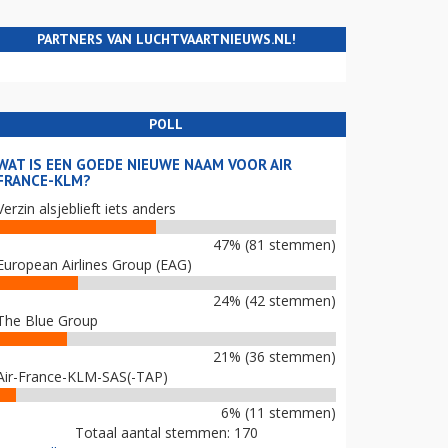
PARTNERS VAN LUCHTVAARTNIEUWS.NL!
POLL
WAT IS EEN GOEDE NIEUWE NAAM VOOR AIR
FRANCE-KLM?
Verzin alsjeblieft iets anders
47% (81 stemmen)
European Airlines Group (EAG)
24% (42 stemmen)
The Blue Group
21% (36 stemmen)
Air-France-KLM-SAS(-TAP)
6% (11 stemmen)
Totaal aantal stemmen: 170