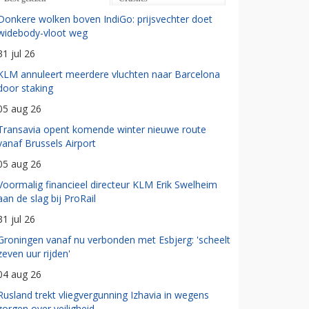
Donkere wolken boven IndiGo: prijsvechter doet
widebody-vloot weg
31 jul 26
KLM annuleert meerdere vluchten naar Barcelona
door staking
05 aug 26
Transavia opent komende winter nieuwe route
vanaf Brussels Airport
05 aug 26
Voormalig financieel directeur KLM Erik Swelheim
aan de slag bij ProRail
31 jul 26
Groningen vanaf nu verbonden met Esbjerg: 'scheelt
zeven uur rijden'
04 aug 26
Rusland trekt vliegvergunning Izhavia in wegens
zorgen over veiligheid