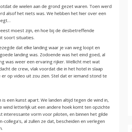
it, totdat de wielen aan de grond gezet waren. Toen werd
erd alsof het niets was. We hebben het hier over een
weegt…
eest moest zijn, en hoe bij de desbetreffende
 soort situaties.
gezegde dat elke landing waar je van weg loopt en
n goede landing was. Zodoende was het eind goed, al
g was weer een ervaring rijker. Wellicht met wat
dacht de crew, vlak voordat die in het hotel in slaap
er op video uit zou zien. Stel dat er iemand stond te
is een kunst apart. We landen altijd tegen de wind in,
 wind letterlijk uit een andere hoek komt ten opzichte
st interessante vorm voor piloten, en binnen het gilde
collega's, al zullen ze dat, bescheiden en verlegen
n.