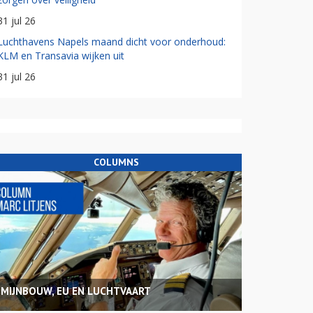
31 jul 26
Luchthavens Napels maand dicht voor onderhoud:
KLM en Transavia wijken uit
31 jul 26
COLUMNS
MIJNBOUW, EU EN LUCHTVAART