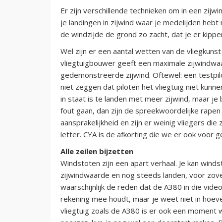
Er zijn verschillende technieken om in een zijwi
je landingen in zijwind waar je medelijden hebt
de windzijde de grond zo zacht, dat je er kippenve
Wel zijn er een aantal wetten van de vliegkuns
vliegtuigbouwer geeft een maximale zijwindwaar
gedemonstreerde zijwind. Oftewel: een testpiloo
niet zeggen dat piloten het vliegtuig niet kunnen
in staat is te landen met meer zijwind, maar je
fout gaan, dan zijn de spreekwoordelijke rapen
aansprakelijkheid en zijn er weinig vliegers die 
letter. CYA is de afkorting die we er ook voor ge
Alle zeilen bijzetten
Windstoten zijn een apart verhaal. Je kan wi
zijwindwaarde en nog steeds landen, voor zover
waarschijnlijk de reden dat de A380 in die vide
rekening mee houdt, maar je weet niet in hoev
vliegtuig zoals de A380 is er ook een moment 