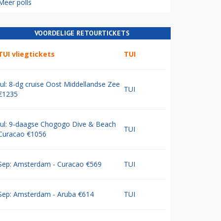
Meer polls
VOORDELIGE RETOURTICKETS
TUI vliegtickets
TUI
Jul: 8-dg cruise Oost Middellandse Zee
TUI
€1235
Jul: 9-daagse Chogogo Dive & Beach
TUI
Curacao €1056
Sep: Amsterdam - Curacao €569
TUI
Sep: Amsterdam - Aruba €614
TUI