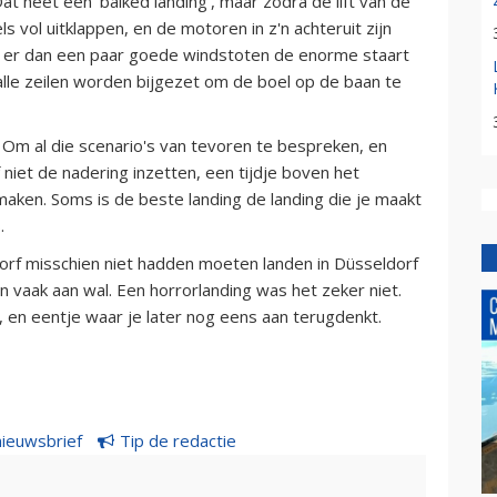
t heet een 'balked landing', maar zodra de lift van de
s vol uitklappen, en de motoren in z'n achteruit zijn
Als er dan een paar goede windstoten de enorme staart
alle zeilen worden bijgezet om de boel op de baan te
n. Om al die scenario's van tevoren te bespreken, en
 niet de nadering inzetten, een tijdje boven het
t maken. Soms is de beste landing de landing die je maakt
.
dorf misschien niet hadden moeten landen in Düsseldorf
n vaak aan wal. Een horrorlanding was het zeker niet.
 en eentje waar je later nog eens aan terugdenkt.
nieuwsbrief
Tip de redactie