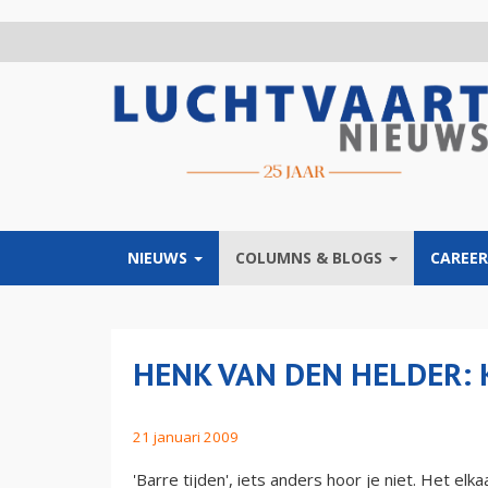
Overslaan
en
naar
de
inhoud
gaan
NIEUWS
COLUMNS & BLOGS
CAREER
HENK VAN DEN HELDER: 
21 januari 2009
'Barre tijden', iets anders hoor je niet. Het el