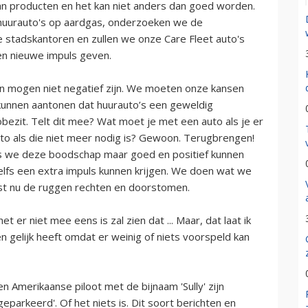
n producten en het kan niet anders dan goed worden.
uurauto's op aardgas, onderzoeken we de
 stadskantoren en zullen we onze Care Fleet auto's
en nieuwe impuls geven.
en mogen niet negatief zijn. We moeten onze kansen
 kunnen aantonen dat huurauto’s een geweldig
tobezit. Telt dit mee? Wat moet je met een auto als je er
uto als die niet meer nodig is? Gewoon. Terugbrengen!
als we deze boodschap maar goed en positief kunnen
zelfs een extra impuls kunnen krijgen. We doen wat we
ist nu de ruggen rechten en doorstomen.
et er niet mee eens is zal zien dat ... Maar, dat laat ik
en gelijk heeft omdat er weinig of niets voorspeld kan
en Amerikaanse piloot met de bijnaam 'Sully' zijn
geparkeerd'. Of het niets is. Dit soort berichten en