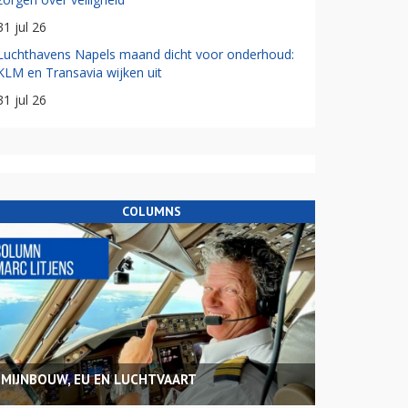
31 jul 26
Luchthavens Napels maand dicht voor onderhoud:
KLM en Transavia wijken uit
31 jul 26
COLUMNS
MIJNBOUW, EU EN LUCHTVAART