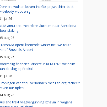
Donkere wolken boven IndiGo: prijsvechter doet
widebody-vloot weg
31 jul 26
KLM annuleert meerdere vluchten naar Barcelona
door staking
05 aug 26
Transavia opent komende winter nieuwe route
vanaf Brussels Airport
05 aug 26
Voormalig financieel directeur KLM Erik Swelheim
aan de slag bij ProRail
31 jul 26
Groningen vanaf nu verbonden met Esbjerg: 'scheelt
zeven uur rijden'
04 aug 26
Rusland trekt vliegvergunning Izhavia in wegens
zorgen over veiligheid