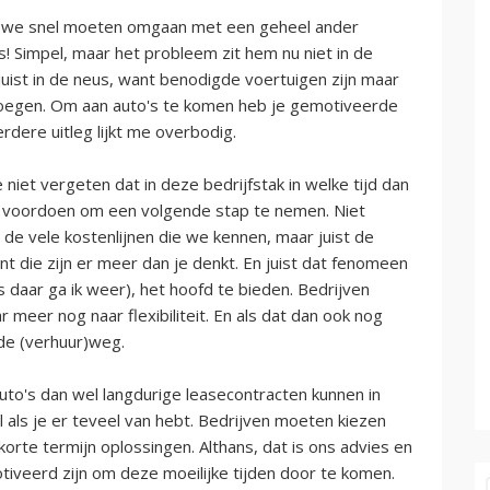
 we snel moeten omgaan met een geheel ander
s! Simpel, maar het probleem zit hem nu niet in de
 juist in de neus, want benodigde voertuigen zijn maar
voegen. Om aan auto's te komen heb je gemotiveerde
erdere uitleg lijkt me overbodig.
we niet vergeten dat in deze bedrijfstak in welke tijd dan
h voordoen om een volgende stap te nemen. Niet
e vele kostenlijnen die we kennen, maar juist de
 die zijn er meer dan je denkt. En juist dat fenomeen
daar ga ik weer), het hoofd te bieden. Bedrijven
meer nog naar flexibiliteit. En als dat dan ook nog
de (verhuur)weg.
uto's dan wel langdurige leasecontracten kunnen in
al als je er teveel van hebt. Bedrijven moeten kiezen
orte termijn oplossingen. Althans, dat is ons advies en
veerd zijn om deze moeilijke tijden door te komen.