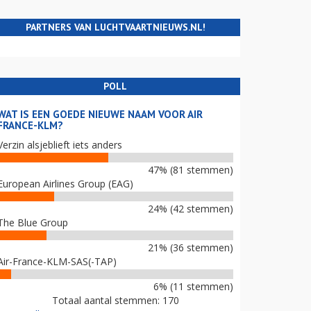
PARTNERS VAN LUCHTVAARTNIEUWS.NL!
POLL
WAT IS EEN GOEDE NIEUWE NAAM VOOR AIR
FRANCE-KLM?
Verzin alsjeblieft iets anders
47% (81 stemmen)
European Airlines Group (EAG)
24% (42 stemmen)
The Blue Group
21% (36 stemmen)
Air-France-KLM-SAS(-TAP)
6% (11 stemmen)
Totaal aantal stemmen: 170