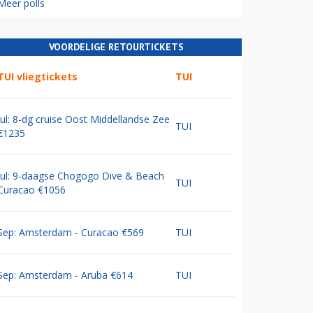
Meer polls
VOORDELIGE RETOURTICKETS
TUI vliegtickets
TUI
Jul: 8-dg cruise Oost Middellandse Zee
TUI
€1235
Jul: 9-daagse Chogogo Dive & Beach
TUI
Curacao €1056
Sep: Amsterdam - Curacao €569
TUI
Sep: Amsterdam - Aruba €614
TUI