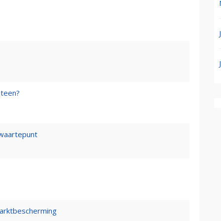
steen?
waartepunt
marktbescherming