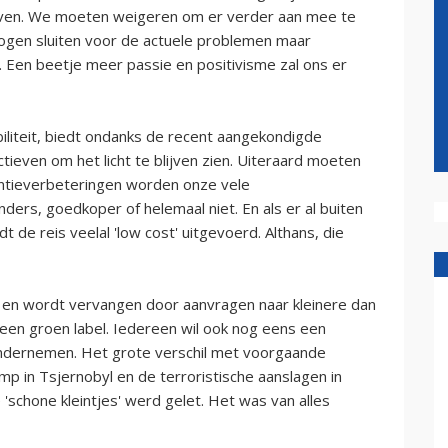
ven. We moeten weigeren om er verder aan mee te
 ogen sluiten voor de actuele problemen maar
en. Een beetje meer passie en positivisme zal ons er
iliteit, biedt ondanks de recent aangekondigde
even om het licht te blijven zien. Uiteraard moeten
ciëntieverbeteringen worden onze vele
ders, goedkoper of helemaal niet. En als er al buiten
de reis veelal 'low cost' uitgevoerd. Althans, die
 en wordt vervangen door aanvragen naar kleinere dan
een groen label. Iedereen wil ook nog eens een
ondernemen. Het grote verschil met voorgaande
mp in Tsjernobyl en de terroristische aanslagen in
'schone kleintjes' werd gelet. Het was van alles