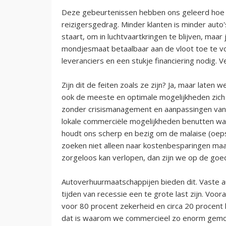
Deze gebeurtenissen hebben ons geleerd hoe
reizigersgedrag. Minder klanten is minder auto'
staart, om in luchtvaartkringen te blijven, maar
mondjesmaat betaalbaar aan de vloot toe te 
leveranciers en een stukje financiering nodig. V
Zijn dit de feiten zoals ze zijn? Ja, maar laten 
ook de meeste en optimale mogelijkheden zic
zonder crisismanagement en aanpassingen van d
lokale commerciële mogelijkheden benutten want
houdt ons scherp en bezig om de malaise (oeps 
zoeken niet alleen naar kostenbesparingen maar 
zorgeloos kan verlopen, dan zijn we op de goe
Autoverhuurmaatschappijen bieden dit. Vaste a
tijden van recessie een te grote last zijn. Voor
voor 80 procent zekerheid en circa 20 procent k
dat is waarom we commercieel zo enorm gemoti