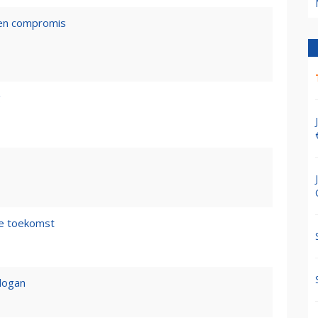
een compromis
g
de toekomst
logan