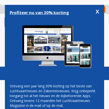
Overslaan
en
x
Digitaal Magazine
Registreer
Check in
naar
Profiteer nu van 30% korting
de
inhoud
gaan
Magazine
Podcasts
Vacatures
Toggl
naviga
Ontvang een jaar lang 30% korting op het beste van
Luchtvaartnieuws en Zakenreisnieuws. Krijg onbeperkt
toegang tot al het nieuws en de bijbehorende Apps.
OPINIE: DE
Ontvang tevens 12 maanden het Luchtvaartnieuws
OVERHEIDSVOORWAARDEN
Magazine in de mail of op de mat.