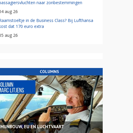
passagiersvluchten naar zonbestemmingen
04 aug 26
Raamstoeltje in de Business Class? Bij Lufthansa
kost dat 170 euro extra
05 aug 26
COLUMNS
MIJNBOUW, EU EN LUCHTVAART