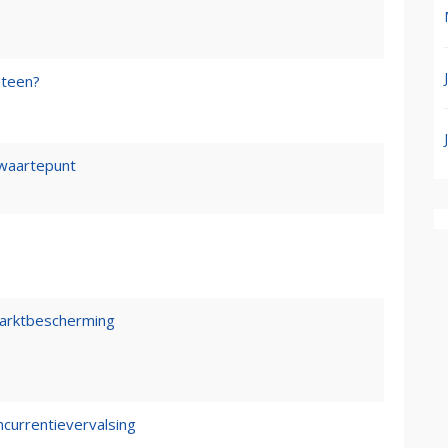
steen?
waartepunt
marktbescherming
ncurrentievervalsing