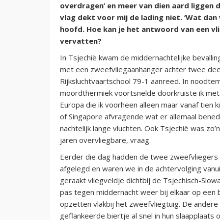
overdragen’ en meer van dien aard liggen 
vlag dekt voor mij de lading niet. ‘Wat da
hoofd. Hoe kan je het antwoord van een vl
vervatten?
In Tsjechië kwam de middernachtelijke bevallin
met een zweefvliegaanhanger achter twee de
Rijksluchtvaartschool 79-1 aanreed. In noodt
moordthermiek voortsnelde doorkruiste ik met
Europa die ik voorheen alleen maar vanaf tien
of Singapore afvragende wat er allemaal bened
nachtelijk lange vluchten. Ook Tsjechië was zo’n
jaren overvliegbare, vraag.
Eerder die dag hadden de twee zweefvliegers 
afgelegd en waren we in de achtervolging vanuit
geraakt vliegveldje dichtbij de Tsjechisch-Slo
pas tegen middernacht weer bij elkaar op een
opzetten vlakbij het zweefvliegtuig. De andere
geflankeerde biertje al snel in hun slaapplaat