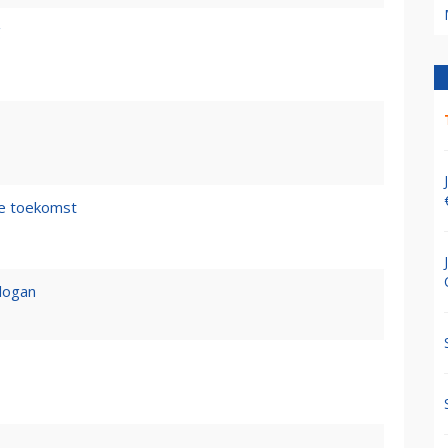
g
de toekomst
logan