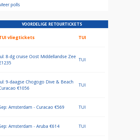
Meer polls
VOORDELIGE RETOURTICKETS
TUI vliegtickets
TUI
Jul: 8-dg cruise Oost Middellandse Zee
TUI
€1235
Jul: 9-daagse Chogogo Dive & Beach
TUI
Curacao €1056
Sep: Amsterdam - Curacao €569
TUI
Sep: Amsterdam - Aruba €614
TUI