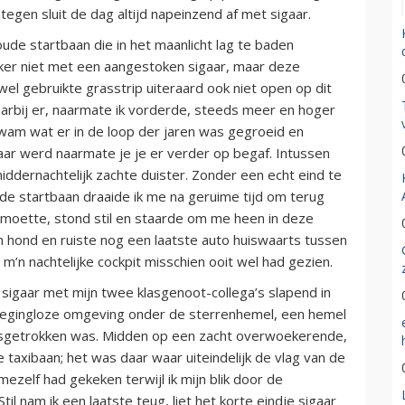
ntegen sluit de dag altijd napeinzend af met sigaar.
ude startbaan die in het maanlicht lag te baden
ker niet met een aangestoken sigaar, maar deze
el gebruikte grasstrip uiteraard ook niet open op dit
 waarbij er, naarmate ik vorderde, steeds meer en hoger
am wat er in de loop der jaren was gegroeid en
ar werd naarmate je je er verder op begaf. Intussen
iddernachtelijk zachte duister. Zonder een echt eind te
de startbaan draaide ik me na geruime tijd om terug
tmoette, stond stil en staarde om me heen in deze
en hond en ruiste nog een laatste auto huiswaarts tussen
 m’n nachtelijke cockpit misschien ooit wel had gezien.
 sigaar met mijn twee klasgenoot-collega’s slapend in
wegingloze omgeving onder de sterrenhemel, een hemel
angsgetrokken was. Midden op een zacht overwoekerende,
 taxibaan; het was daar waar uiteindelijk de vlag van de
r mezelf had gekeken terwijl ik mijn blik door de
Stil nam ik een laatste teug, liet het korte eindje sigaar