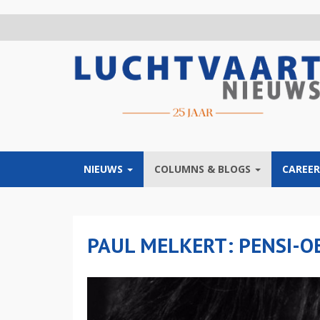
Overslaan
en
naar
de
inhoud
gaan
NIEUWS
COLUMNS & BLOGS
CAREER
PAUL MELKERT: PENSI-O