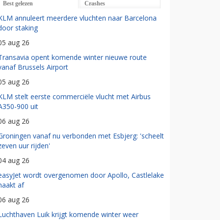
Best gelezen
Crashes
KLM annuleert meerdere vluchten naar Barcelona
door staking
05 aug 26
Transavia opent komende winter nieuwe route
vanaf Brussels Airport
05 aug 26
KLM stelt eerste commerciële vlucht met Airbus
A350-900 uit
06 aug 26
Groningen vanaf nu verbonden met Esbjerg: 'scheelt
zeven uur rijden'
04 aug 26
easyJet wordt overgenomen door Apollo, Castlelake
haakt af
06 aug 26
Luchthaven Luik krijgt komende winter weer