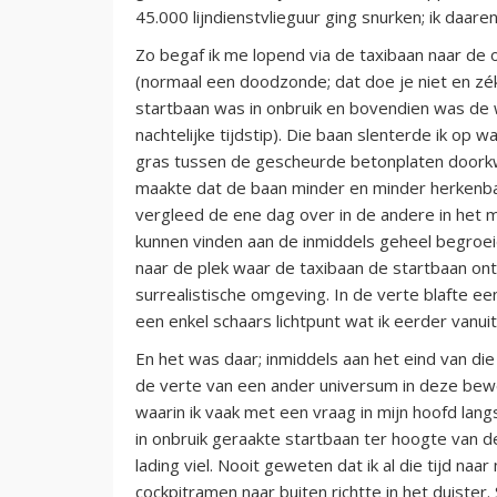
45.000 lijndienstvlieguur ging snurken; ik daare
Zo begaf ik me lopend via de taxibaan naar de o
(normaal een doodzonde; dat doe je niet en zé
startbaan was in onbruik en bovendien was de w
nachtelijke tijdstip). Die baan slenterde ik op
gras tussen de gescheurde betonplaten doorkw
maakte dat de baan minder en minder herkenba
vergleed de ene dag over in de andere in het m
kunnen vinden aan de inmiddels geheel begroei
naar de plek waar de taxibaan de startbaan on
surrealistische omgeving. In de verte blafte e
een enkel schaars lichtpunt wat ik eerder vanuit
En het was daar; inmiddels aan het eind van die
de verte van een ander universum in deze be
waarin ik vaak met een vraag in mijn hoofd l
in onbruik geraakte startbaan ter hoogte van de
lading viel. Nooit geweten dat ik al die tijd naa
cockpitramen naar buiten richtte in het duister. 