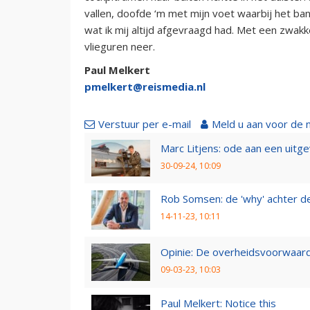
vallen, doofde ‘m met mijn voet waarbij het band
wat ik mij altijd afgevraagd had. Met een zwakk
vlieguren neer.
Paul Melkert
pmelkert@reismedia.nl
Verstuur per e-mail
Meld u aan voor de 
Marc Litjens: ode aan een uitg
30-09-24, 10:09
Rob Somsen: de 'why' achter d
14-11-23, 10:11
Opinie: De overheidsvoorwaarde
09-03-23, 10:03
Paul Melkert: Notice this