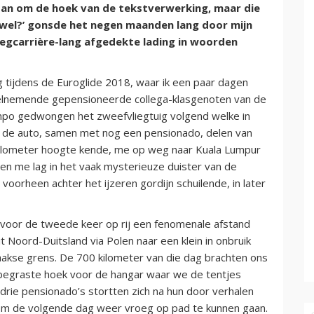
dan om de hoek van de tekstverwerking, maar die
n wel?’ gonsde het negen maanden lang door mijn
iegcarrière-lang afgedekte lading in woorden
g tijdens de Euroglide 2018, waar ik een paar dagen
elnemende gepensioneerde collega-klasgenoten van de
empo gedwongen het zweefvliegtuig volgend welke in
 de auto, samen met nog een pensionado, delen van
 kilometer hoogte kende, me op weg naar Kuala Lumpur
en me lag in het vaak mysterieuze duister van de
 voorheen achter het ijzeren gordijn schuilende, in later
voor de tweede keer op rij een fenomenale afstand
 Noord-Duitsland via Polen naar een klein in onbruik
waakse grens. De 700 kilometer van die dag brachten ons
 begraste hoek voor de hangar waar we de tentjes
 drie pensionado’s stortten zich na hun door verhalen
s om de volgende dag weer vroeg op pad te kunnen gaan.