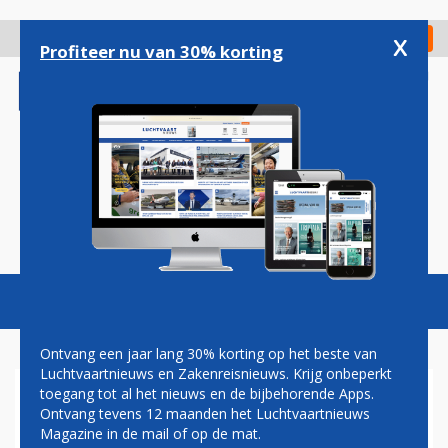
Overslaan
en
x
Digitaal Magazine
Registreer
Check in
naar
Profiteer nu van 30% korting
de
inhoud
gaan
Magazine
Podcasts
Vacatures
Toggl
naviga
Ontvang een jaar lang 30% korting op het beste van
Luchtvaartnieuws en Zakenreisnieuws. Krijg onbeperkt
toegang tot al het nieuws en de bijbehorende Apps.
GUILLAUME BURGHOUWT:
Ontvang tevens 12 maanden het Luchtvaartnieuws
THE REAL THING
Magazine in de mail of op de mat.