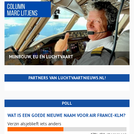
MIJNBOUW, EU EN LUCHTVAART
PARTNERS VAN LUCHTVAARTNIEUWS.NL!
POLL
WAT IS EEN GOEDE NIEUWE NAAM VOOR AIR FRANCE-KLM?
Verzin alsjeblieft iets anders