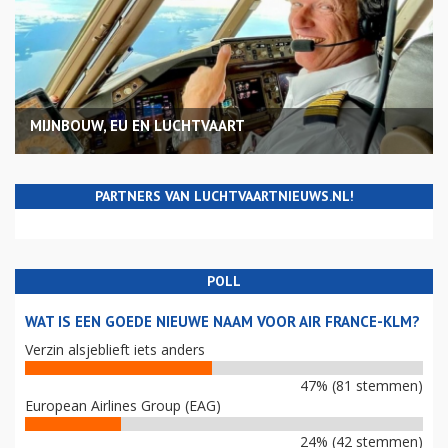
MIJNBOUW, EU EN LUCHTVAART
PARTNERS VAN LUCHTVAARTNIEUWS.NL!
POLL
WAT IS EEN GOEDE NIEUWE NAAM VOOR AIR FRANCE-KLM?
Verzin alsjeblieft iets anders
47% (81 stemmen)
European Airlines Group (EAG)
24% (42 stemmen)