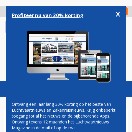
Overslaan
en
x
Digitaal Magazine
Registreer
Check in
naar
Profiteer nu van 30% korting
de
inhoud
gaan
Magazine
Podcasts
Vacatures
Toggl
naviga
Ontvang een jaar lang 30% korting op het beste van
Luchtvaartnieuws en Zakenreisnieuws. Krijg onbeperkt
toegang tot al het nieuws en de bijbehorende Apps.
GUILLAUME BURGHOUWT:
Ontvang tevens 12 maanden het Luchtvaartnieuws
THE REAL THING
Magazine in de mail of op de mat.