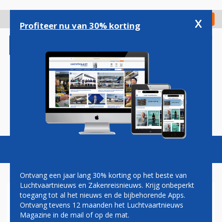
Overslaan
en
x
Digitaal Magazine
Registreer
Check in
naar
Profiteer nu van 30% korting
de
inhoud
gaan
Magazine
Podcasts
Vacatures
Toggl
naviga
Ontvang een jaar lang 30% korting op het beste van
Luchtvaartnieuws en Zakenreisnieuws. Krijg onbeperkt
toegang tot al het nieuws en de bijbehorende Apps.
ERIC VAN WALSEM: MET DE
Ontvang tevens 12 maanden het Luchtvaartnieuws
TAXI
Magazine in de mail of op de mat.