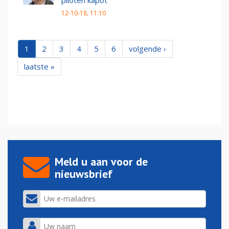
12-10-18, 11:10
1
2
3
4
5
6
volgende ›
laatste »
Meld u aan voor de
nieuwsbrief