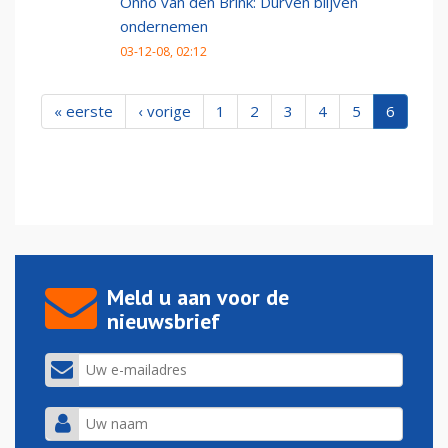
Onno van den Brink: Durven blijven
ondernemen
03-12-08, 02:12
« eerste
‹ vorige
1
2
3
4
5
6
Meld u aan voor de
nieuwsbrief