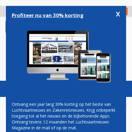
Overslaan
en
x
Digitaal Magazine
Registreer
Check in
naar
Profiteer nu van 30% korting
de
inhoud
gaan
Magazine
Podcasts
Vacatures
Toggl
naviga
Ontvang een jaar lang 30% korting op het beste van
Luchtvaartnieuws en Zakenreisnieuws. Krijg onbeperkt
toegang tot al het nieuws en de bijbehorende Apps.
ERIC VAN WALSEM: MET DE
Ontvang tevens 12 maanden het Luchtvaartnieuws
TAXI
Magazine in de mail of op de mat.