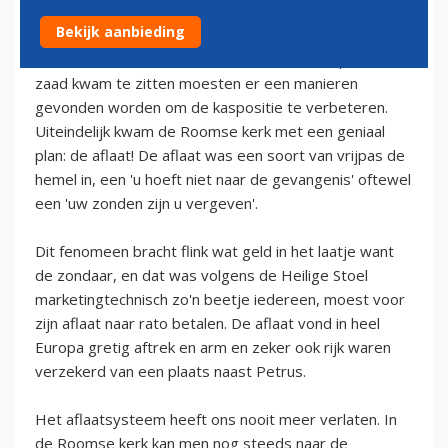
10 september 2009
Bekijk aanbieding
Toen de roomse kerk in de middeleeuwen op zwart
zaad kwam te zitten moesten er een manieren
gevonden worden om de kaspositie te verbeteren.
Uiteindelijk kwam de Roomse kerk met een geniaal
plan: de aflaat! De aflaat was een soort van vrijpas de
hemel in, een 'u hoeft niet naar de gevangenis' oftewel
een 'uw zonden zijn u vergeven'.
Dit fenomeen bracht flink wat geld in het laatje want
de zondaar, en dat was volgens de Heilige Stoel
marketingtechnisch zo'n beetje iedereen, moest voor
zijn aflaat naar rato betalen. De aflaat vond in heel
Europa gretig aftrek en arm en zeker ook rijk waren
verzekerd van een plaats naast Petrus.
Het aflaatsysteem heeft ons nooit meer verlaten. In
de Roomse kerk kan men nog steeds naar de