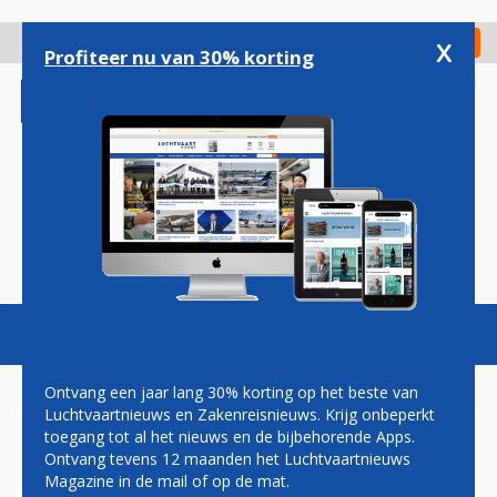
Overslaan
en
x
Digitaal Magazine
Registreer
Check in
naar
Profiteer nu van 30% korting
de
inhoud
gaan
Magazine
Podcasts
Vacatures
Toggl
naviga
Ontvang een jaar lang 30% korting op het beste van
Luchtvaartnieuws en Zakenreisnieuws. Krijg onbeperkt
toegang tot al het nieuws en de bijbehorende Apps.
HARRY HAAS: DE AFLAAT
Ontvang tevens 12 maanden het Luchtvaartnieuws
Magazine in de mail of op de mat.