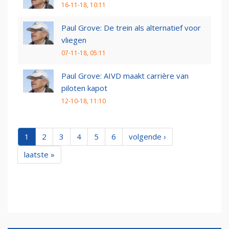
16-11-18, 10:11
Paul Grove: De trein als alternatief voor
vliegen
07-11-18, 05:11
Paul Grove: AIVD maakt carrière van
piloten kapot
12-10-18, 11:10
1
2
3
4
5
6
volgende ›
laatste »