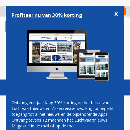
Overslaan
en
x
Digitaal Magazine
Registreer
Check in
naar
Profiteer nu van 30% korting
de
inhoud
gaan
Magazine
Podcasts
Vacatures
Toggl
naviga
Ontvang een jaar lang 30% korting op het beste van
Luchtvaartnieuws en Zakenreisnieuws. Krijg onbeperkt
toegang tot al het nieuws en de bijbehorende Apps.
HARRY HAAS: DE AFLAAT
Ontvang tevens 12 maanden het Luchtvaartnieuws
Magazine in de mail of op de mat.