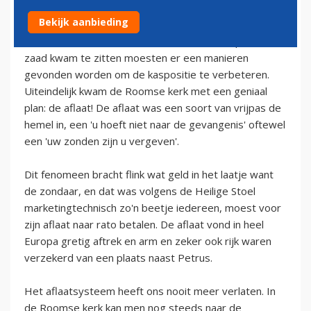
10 september 2009
Bekijk aanbieding
Toen de roomse kerk in de middeleeuwen op zwart
zaad kwam te zitten moesten er een manieren
gevonden worden om de kaspositie te verbeteren.
Uiteindelijk kwam de Roomse kerk met een geniaal
plan: de aflaat! De aflaat was een soort van vrijpas de
hemel in, een 'u hoeft niet naar de gevangenis' oftewel
een 'uw zonden zijn u vergeven'.
Dit fenomeen bracht flink wat geld in het laatje want
de zondaar, en dat was volgens de Heilige Stoel
marketingtechnisch zo'n beetje iedereen, moest voor
zijn aflaat naar rato betalen. De aflaat vond in heel
Europa gretig aftrek en arm en zeker ook rijk waren
verzekerd van een plaats naast Petrus.
Het aflaatsysteem heeft ons nooit meer verlaten. In
de Roomse kerk kan men nog steeds naar de