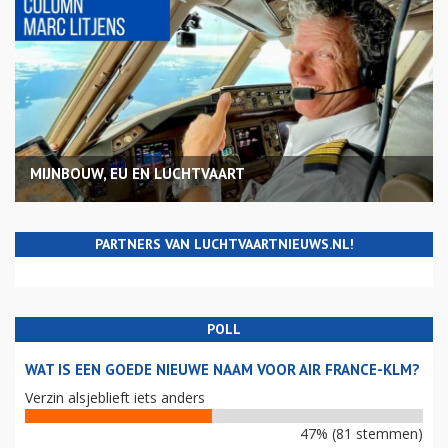
MIJNBOUW, EU EN LUCHTVAART
PARTNERS VAN LUCHTVAARTNIEUWS.NL!
POLL
WAT IS EEN GOEDE NIEUWE NAAM VOOR AIR FRANCE-KLM?
Verzin alsjeblieft iets anders
47% (81 stemmen)