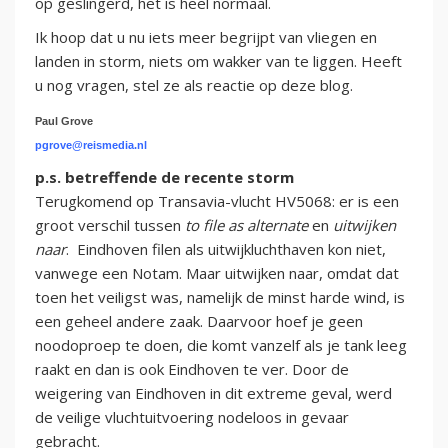
op geslingerd, het is heel normaal.
Ik hoop dat u nu iets meer begrijpt van vliegen en
landen in storm, niets om wakker van te liggen. Heeft
u nog vragen, stel ze als reactie op deze blog.
Paul Grove
pgrove@reismedia.nl
p.s. betreffende de recente storm
Terugkomend op Transavia-vlucht HV5068: er is een
groot verschil tussen
to file as alternate
en
uitwijken
naar
. Eindhoven filen als uitwijkluchthaven kon niet,
vanwege een Notam. Maar uitwijken naar, omdat dat
toen het veiligst was, namelijk de minst harde wind, is
een geheel andere zaak. Daarvoor hoef je geen
noodoproep te doen, die komt vanzelf als je tank leeg
raakt en dan is ook Eindhoven te ver. Door de
weigering van Eindhoven in dit extreme geval, werd
de veilige vluchtuitvoering nodeloos in gevaar
gebracht.