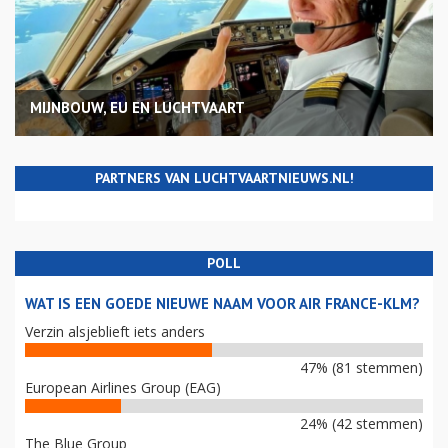
MIJNBOUW, EU EN LUCHTVAART
PARTNERS VAN LUCHTVAARTNIEUWS.NL!
POLL
WAT IS EEN GOEDE NIEUWE NAAM VOOR AIR FRANCE-KLM?
Verzin alsjeblieft iets anders
47% (81 stemmen)
European Airlines Group (EAG)
24% (42 stemmen)
The Blue Group