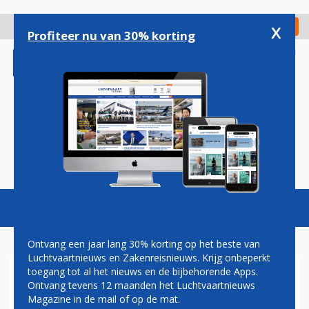
Overslaan
en
x
Digitaal Magazine
Registreer
Check in
naar
Profiteer nu van 30% korting
de
inhoud
gaan
Magazine
Podcasts
Vacatures
Toggl
naviga
Ontvang een jaar lang 30% korting op het beste van
Luchtvaartnieuws en Zakenreisnieuws. Krijg onbeperkt
toegang tot al het nieuws en de bijbehorende Apps.
PAUL GROVE: SLECHT WEER,
Ontvang tevens 12 maanden het Luchtvaartnieuws
EEN BEETJE UITLEG
Magazine in de mail of op de mat.