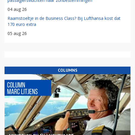
passagiersvluchten naar zonbestemmingen
04 aug 26
Raamstoeltje in de Business Class? Bij Lufthansa kost dat
170 euro extra
05 aug 26
COLUMNS