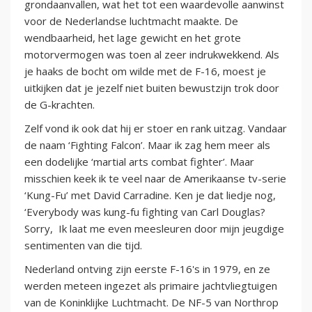
grondaanvallen, wat het tot een waardevolle aanwinst
voor de Nederlandse luchtmacht maakte. De
wendbaarheid, het lage gewicht en het grote
motorvermogen was toen al zeer indrukwekkend. Als
je haaks de bocht om wilde met de F-16, moest je
uitkijken dat je jezelf niet buiten bewustzijn trok door
de G-krachten.
Zelf vond ik ook dat hij er stoer en rank uitzag. Vandaar
de naam ‘Fighting Falcon’. Maar ik zag hem meer als
een dodelijke ‘martial arts combat fighter’. Maar
misschien keek ik te veel naar de Amerikaanse tv-serie
‘Kung-Fu’ met David Carradine. Ken je dat liedje nog,
‘Everybody was kung-fu fighting van Carl Douglas?
Sorry, Ik laat me even meesleuren door mijn jeugdige
sentimenten van die tijd.
Nederland ontving zijn eerste F-16's in 1979, en ze
werden meteen ingezet als primaire jachtvliegtuigen
van de Koninklijke Luchtmacht. De NF-5 van Northrop