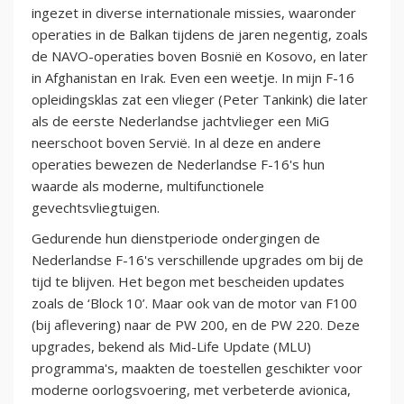
ingezet in diverse internationale missies, waaronder
operaties in de Balkan tijdens de jaren negentig, zoals
de NAVO-operaties boven Bosnië en Kosovo, en later
in Afghanistan en Irak. Even een weetje. In mijn F-16
opleidingsklas zat een vlieger (Peter Tankink) die later
als de eerste Nederlandse jachtvlieger een MiG
neerschoot boven Servië. In al deze en andere
operaties bewezen de Nederlandse F-16's hun
waarde als moderne, multifunctionele
gevechtsvliegtuigen.
Gedurende hun dienstperiode ondergingen de
Nederlandse F-16's verschillende upgrades om bij de
tijd te blijven. Het begon met bescheiden updates
zoals de ‘Block 10’. Maar ook van de motor van F100
(bij aflevering) naar de PW 200, en de PW 220. Deze
upgrades, bekend als Mid-Life Update (MLU)
programma's, maakten de toestellen geschikter voor
moderne oorlogsvoering, met verbeterde avionica,