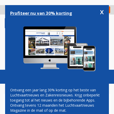
Overslaan
en
x
Digitaal Magazine
Registreer
Check in
naar
Profiteer nu van 30% korting
de
inhoud
gaan
Magazine
Podcasts
Vacatures
Toggl
naviga
Ontvang een jaar lang 30% korting op het beste van
Luchtvaartnieuws en Zakenreisnieuws. Krijg onbeperkt
toegang tot al het nieuws en de bijbehorende Apps.
MARC LITJENS: ODE AAN EEN
Ontvang tevens 12 maanden het Luchtvaartnieuws
UITGEVLOGEN ICOON
Magazine in de mail of op de mat.