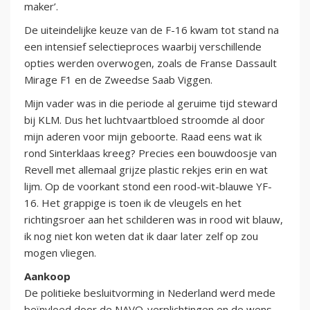
maker’.
De uiteindelijke keuze van de F-16 kwam tot stand na
een intensief selectieproces waarbij verschillende
opties werden overwogen, zoals de Franse Dassault
Mirage F1 en de Zweedse Saab Viggen.
Mijn vader was in die periode al geruime tijd steward
bij KLM. Dus het luchtvaartbloed stroomde al door
mijn aderen voor mijn geboorte. Raad eens wat ik
rond Sinterklaas kreeg? Precies een bouwdoosje van
Revell met allemaal grijze plastic rekjes erin en wat
lijm. Op de voorkant stond een rood-wit-blauwe YF-
16. Het grappige is toen ik de vleugels en het
richtingsroer aan het schilderen was in rood wit blauw,
ik nog niet kon weten dat ik daar later zelf op zou
mogen vliegen.
Aankoop
De politieke besluitvorming in Nederland werd mede
beïnvloed door de NAVO-verplichtingen en de wens