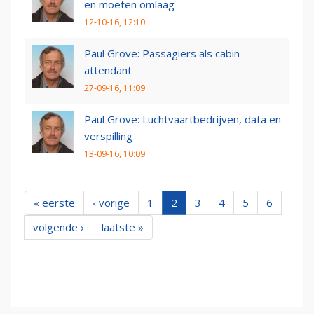
en moeten omlaag
12-10-16, 12:10
Paul Grove: Passagiers als cabin
attendant
27-09-16, 11:09
Paul Grove: Luchtvaartbedrijven, data en
verspilling
13-09-16, 10:09
« eerste
‹ vorige
1
2
3
4
5
6
volgende ›
laatste »