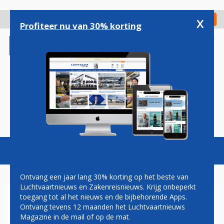
Overslaan
en
x
Digitaal Magazine
Registreer
Check in
naar
Profiteer nu van 30% korting
de
inhoud
gaan
Magazine
Podcasts
Vacatures
Toggl
naviga
Ontvang een jaar lang 30% korting op het beste van
Luchtvaartnieuws en Zakenreisnieuws. Krijg onbeperkt
toegang tot al het nieuws en de bijbehorende Apps.
MARC LITJENS: ODE AAN EEN
Ontvang tevens 12 maanden het Luchtvaartnieuws
UITGEVLOGEN ICOON
Magazine in de mail of op de mat.