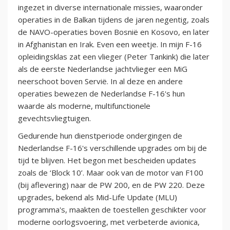
ingezet in diverse internationale missies, waaronder
operaties in de Balkan tijdens de jaren negentig, zoals
de NAVO-operaties boven Bosnië en Kosovo, en later
in Afghanistan en Irak. Even een weetje. In mijn F-16
opleidingsklas zat een vlieger (Peter Tankink) die later
als de eerste Nederlandse jachtvlieger een MiG
neerschoot boven Servië. In al deze en andere
operaties bewezen de Nederlandse F-16's hun
waarde als moderne, multifunctionele
gevechtsvliegtuigen.
Gedurende hun dienstperiode ondergingen de
Nederlandse F-16's verschillende upgrades om bij de
tijd te blijven. Het begon met bescheiden updates
zoals de ‘Block 10’. Maar ook van de motor van F100
(bij aflevering) naar de PW 200, en de PW 220. Deze
upgrades, bekend als Mid-Life Update (MLU)
programma's, maakten de toestellen geschikter voor
moderne oorlogsvoering, met verbeterde avionica,