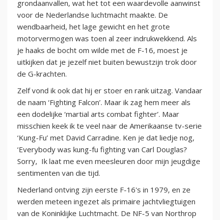
grondaanvallen, wat het tot een waardevolle aanwinst
voor de Nederlandse luchtmacht maakte. De
wendbaarheid, het lage gewicht en het grote
motorvermogen was toen al zeer indrukwekkend. Als
je haaks de bocht om wilde met de F-16, moest je
uitkijken dat je jezelf niet buiten bewustzijn trok door
de G-krachten.
Zelf vond ik ook dat hij er stoer en rank uitzag. Vandaar
de naam ‘Fighting Falcon’. Maar ik zag hem meer als
een dodelijke ‘martial arts combat fighter’. Maar
misschien keek ik te veel naar de Amerikaanse tv-serie
‘Kung-Fu’ met David Carradine. Ken je dat liedje nog,
‘Everybody was kung-fu fighting van Carl Douglas?
Sorry, Ik laat me even meesleuren door mijn jeugdige
sentimenten van die tijd.
Nederland ontving zijn eerste F-16's in 1979, en ze
werden meteen ingezet als primaire jachtvliegtuigen
van de Koninklijke Luchtmacht. De NF-5 van Northrop