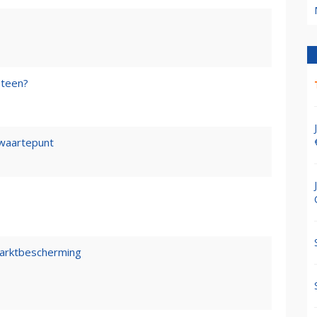
steen?
waartepunt
marktbescherming