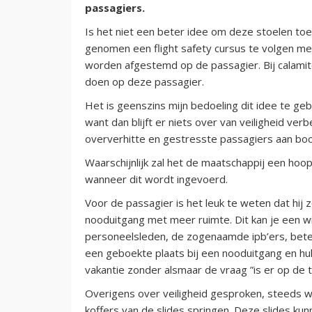
passagiers.
Is het niet een beter idee om deze stoelen to
genomen een flight safety cursus te volgen me
worden afgestemd op de passagier. Bij calamit
doen op deze passagier.
Het is geenszins mijn bedoeling dit idee te ge
want dan blijft er niets over van veiligheid v
oververhitte en gestresste passagiers aan boo
Waarschijnlijk zal het de maatschappij een hoop 
wanneer dit wordt ingevoerd.
Voor de passagier is het leuk te weten dat hij z
nooduitgang met meer ruimte. Dit kan je een 
personeelsleden, de zogenaamde ipb’ers, beter 
een geboekte plaats bij een nooduitgang en hul
vakantie zonder alsmaar de vraag ”is er op de
Overigens over veiligheid gesproken, steeds w
koffers van de slides springen. Deze slides ku