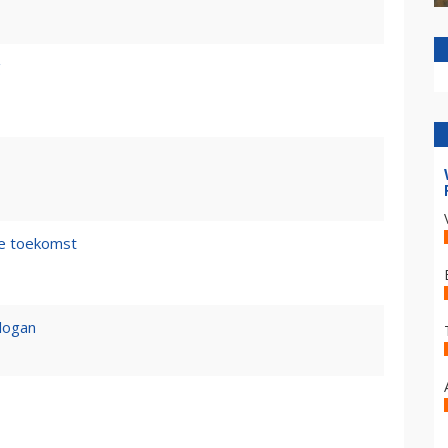
g
de toekomst
logan