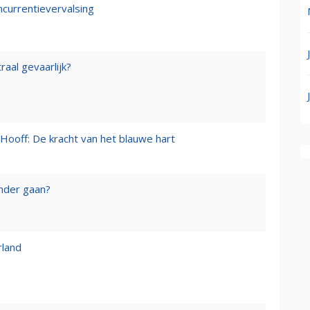
ncurrentievervalsing
raal gevaarlijk?
Hooff: De kracht van het blauwe hart
onder gaan?
rland