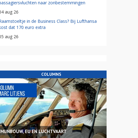
passagiersvluchten naar zonbestemmingen
04 aug 26
Raamstoeltje in de Business Class? Bij Lufthansa
kost dat 170 euro extra
05 aug 26
COLUMNS
MIJNBOUW, EU EN LUCHTVAART