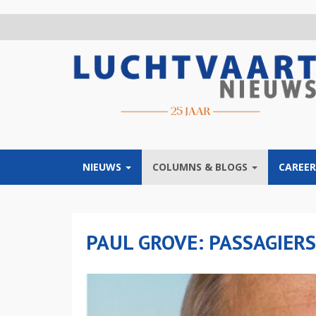
Overslaan
en
naar
de
inhoud
gaan
NIEUWS
COLUMNS & BLOGS
CAREER
PAUL GROVE: PASSAGIER