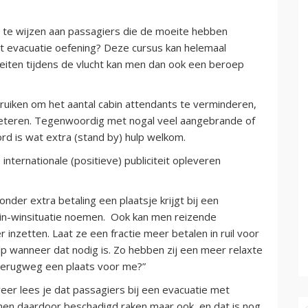
e te wijzen aan passagiers die de moeite hebben
t evacuatie oefening? Deze cursus kan helemaal
eiten tijdens de vlucht kan men dan ook een beroep
bruiken om het aantal cabin attendants te verminderen,
erbeteren. Tegenwoordig met nogal veel aangebrande of
rd is wat extra (stand by) hulp welkom.
internationale (positieve) publiciteit opleveren
onder extra betaling een plaatsje krijgt bij een
win-winsituatie noemen. Ook kan men reizende
inzetten. Laat ze een fractie meer betalen in ruil voor
p wanneer dat nodig is. Zo hebben zij een meer relaxte
 terugweg een plaats voor me?”
eer lees je dat passagiers bij een evacuatie met
nnen daardoor beschadigd raken maar ook, en dat is nog