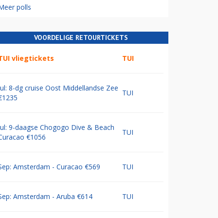
Meer polls
VOORDELIGE RETOURTICKETS
TUI vliegtickets
TUI
Jul: 8-dg cruise Oost Middellandse Zee
TUI
€1235
Jul: 9-daagse Chogogo Dive & Beach
TUI
Curacao €1056
Sep: Amsterdam - Curacao €569
TUI
Sep: Amsterdam - Aruba €614
TUI