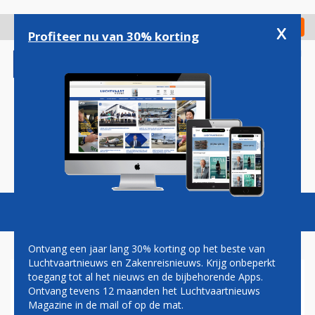
Overslaan
en
x
Digitaal Magazine
Registreer
Check in
naar
Profiteer nu van 30% korting
de
inhoud
gaan
Magazine
Podcasts
Vacatures
Toggl
naviga
Ontvang een jaar lang 30% korting op het beste van
Luchtvaartnieuws en Zakenreisnieuws. Krijg onbeperkt
toegang tot al het nieuws en de bijbehorende Apps.
PAUL MELKERT: NOTICE THIS
Ontvang tevens 12 maanden het Luchtvaartnieuws
Magazine in de mail of op de mat.