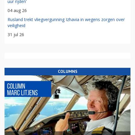
uur rijden'
04 aug 26
Rusland trekt vliegvergunning Izhavia in wegens zorgen over
veiligheid
31 jul 26
COLUMNS