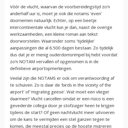
Vóór de vlucht, waarvan de voorbereidingstijd zo'n
anderhalf uur is, moet je ook die notams ‘even’
doornemen natuurlijk. Echter, op een beetje
intercontinentale vlucht kun je dan, naast de overige
werkzaamheden, een kleine roman aan tekst
doorworstelen. Waaronder soms ‘tijdelijke’
aanpassingen die al 6.500 dagen bestaan. Zo tijdelijk
dus dat je er menig ouderdomsrimpel bij hebt voordat
zo’n NOTAM vervallen of opgenomen is in de
definitieve airportopmerkingen.
Veelal zijn die NOTAMS er ook om verantwoording af
te schuiven. Zo is daar de ‘birds in the vicinity of the
airport’ of ‘migrating geese’. Wat moet een vlieger
daarmee? Vlucht cancellen omdat er een risico is een
gevederde collega door je stofzuiger heen te krijgen
tijdens de start? Of geen nachtvlucht meer uitvoeren
om de kans te vermijden een stel ganzen tegen te
komen, die meestal precies op de hoogte migreren