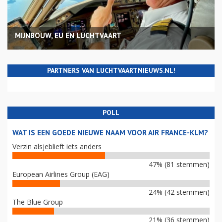
MIJNBOUW, EU EN LUCHTVAART
PARTNERS VAN LUCHTVAARTNIEUWS.NL!
POLL
WAT IS EEN GOEDE NIEUWE NAAM VOOR AIR FRANCE-KLM?
Verzin alsjeblieft iets anders
47% (81 stemmen)
European Airlines Group (EAG)
24% (42 stemmen)
The Blue Group
21% (36 stemmen)