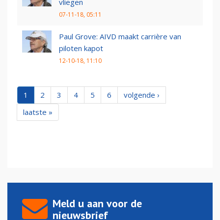
vliegen
07-11-18, 05:11
Paul Grove: AIVD maakt carrière van
piloten kapot
12-10-18, 11:10
1
2
3
4
5
6
volgende ›
laatste »
Meld u aan voor de
nieuwsbrief