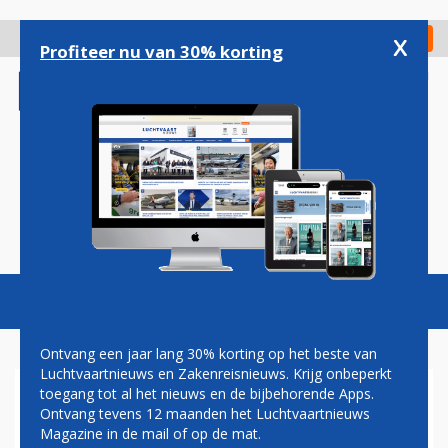
Overslaan
en
x
Digitaal Magazine
Registreer
Check in
naar
Profiteer nu van 30% korting
de
inhoud
gaan
Magazine
Podcasts
Vacatures
Toggl
naviga
Ontvang een jaar lang 30% korting op het beste van
Luchtvaartnieuws en Zakenreisnieuws. Krijg onbeperkt
toegang tot al het nieuws en de bijbehorende Apps.
PAUL GROVE: ADVIES AAN
Ontvang tevens 12 maanden het Luchtvaartnieuws
HET KABINET
Magazine in de mail of op de mat.