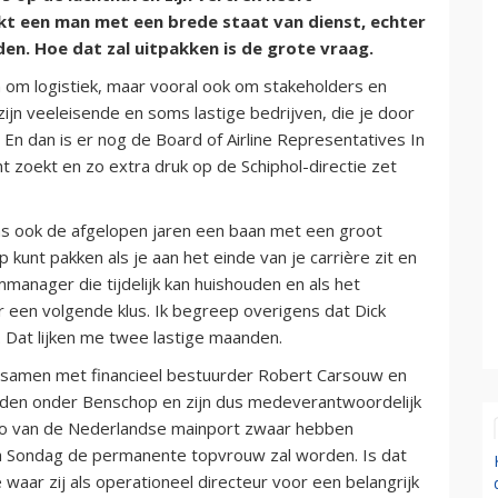
kt een man met een brede staat van dienst, echter
den. Hoe dat zal uitpakken is de grote vraag.
een om logistiek, maar vooral ook om stakeholders en
ijn veeleisende en soms lastige bedrijven, die je door
n dan is er nog de Board of Airline Representatives In
t zoekt en zo extra druk op de Schiphol-directie zet
was ook de afgelopen jaren een baan met een groot
p kunt pakken als je aan het einde van je carrière zit en
mmanager die tijdelijk kan huishouden en als het
ar een volgende klus. Ik begreep overigens dat Dick
. Dat lijken me twee lastige maanden.
n samen met financieel bestuurder Robert Carsouw en
enden onder Benschop en zijn dus medeverantwoordelijk
mago van de Nederlandse mainport zwaar hebben
na Sondag de permanente topvrouw zal worden. Is dat
 waar zij als operationeel directeur voor een belangrijk