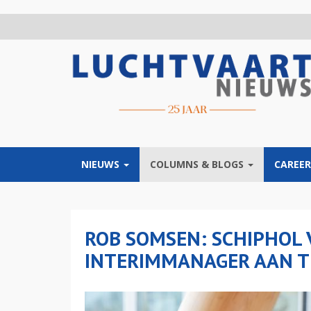
Overslaan
en
naar
de
inhoud
gaan
NIEUWS
COLUMNS & BLOGS
CAREER
ROB SOMSEN: SCHIPHOL 
INTERIMMANAGER AAN T