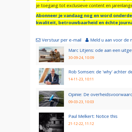
je toegang tot exclusieve content en jarenlang
Abonneer je vandaag nog en word onderde
kwaliteit, betrouwbaarheid en échte journa
Verstuur per e-mail
Meld u aan voor de 
Marc Litjens: ode aan een uitg
30-09-24, 10:09
Rob Somsen: de 'why' achter d
14-11-23, 10:11
Opinie: De overheidsvoorwaarde
09-03-23, 10:03
Paul Melkert: Notice this
21-12-22, 11:12