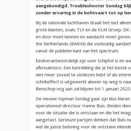
aangekondigd. Troubleshooter Sondag blij
zonder ervaring in de luchtvaart tot op he
Bij de nationale luchthaven draait het niet all
grote klanten, zoals TUI en de KLM Groep. Dit z
en door moet kennen en aandacht moet geven. E
the Netherlands (BARIN) die veelvuldig aandach
vanuit de publieke kant van het spectrum.
Eindverantwoordelijk zijn voor Schiphol is en 
afbreukrisico. Een betrekking die je het beste o
niet meer zoveel te verliezen hebt of als interi
schrikeffect is uitgewerkt alweer op weg is na
Benschop nog aan zal blijven tot 1 januari 2023
De nieuwe topman Sondag gaat zijn klus klare
operationeel directeur Hanne Buis. Beiden di
voor de situatie die is ontstaan en die het i
aangetast. Serieuze partijen denken dat Buis 
wel de juiste beloning voor de ontstane ellende