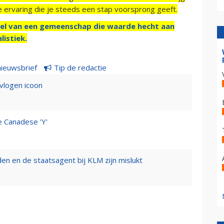
e ervaring die je steeds een stap voorsprong geeft.
el van een gemeenschap die waarde hecht aan
listiek.
nieuwsbrief
Tip de redactie
evlogen icoon
e Canadese 'Y'
n en de staatsagent bij KLM zijn mislukt