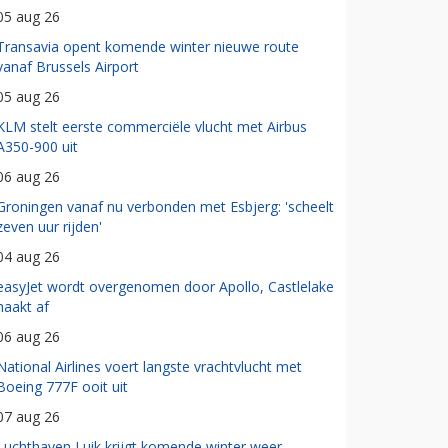
05 aug 26
Transavia opent komende winter nieuwe route
vanaf Brussels Airport
05 aug 26
KLM stelt eerste commerciële vlucht met Airbus
A350-900 uit
06 aug 26
Groningen vanaf nu verbonden met Esbjerg: 'scheelt
zeven uur rijden'
04 aug 26
easyJet wordt overgenomen door Apollo, Castlelake
haakt af
06 aug 26
National Airlines voert langste vrachtvlucht met
Boeing 777F ooit uit
07 aug 26
Luchthaven Luik krijgt komende winter weer