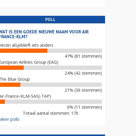
POLL
WAT IS EEN GOEDE NIEUWE NAAM VOOR AIR
FRANCE-KLM?
Verzin alsjeblieft iets anders
47% (81 stemmen)
European Airlines Group (EAG)
24% (42 stemmen)
The Blue Group
21% (36 stemmen)
Air-France-KLM-SAS(-TAP)
6% (11 stemmen)
Totaal aantal stemmen: 170
Meer polls