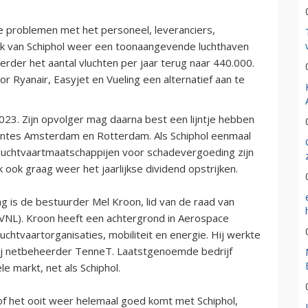
de problemen met het personeel, leveranciers,
k van Schiphol weer een toonaangevende luchthaven
verder het aantal vluchten per jaar terug naar 440.000.
or Ryanair, Easyjet en Vueling een alternatief aan te
023. Zijn opvolger mag daarna best een lijntje hebben
tes Amsterdam en Rotterdam. Als Schiphol eenmaal
 luchtvaartmaatschappijen voor schadevergoeding zijn
 ook graag weer het jaarlijkse dividend opstrijken.
ag is de bestuurder Mel Kroon, lid van de raad van
LVNL). Kroon heeft een achtergrond in Aerospace
uchtvaartorganisaties, mobiliteit en energie. Hij werkte
ij netbeheerder TenneT. Laatstgenoemde bedrijf
e markt, net als Schiphol.
 of het ooit weer helemaal goed komt met Schiphol,