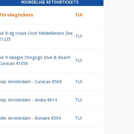
VOORDELIGE RETOURTICKETS
TUI vliegtickets
TUI
Jul: 8-dg cruise Oost Middellandse Zee
TUI
€1235
Jul: 9-daagse Chogogo Dive & Beach
TUI
Curacao €1056
Sep: Amsterdam - Curacao €569
TUI
Sep: Amsterdam - Aruba €614
TUI
Mei: Amsterdam - Bonaire €594
TUI