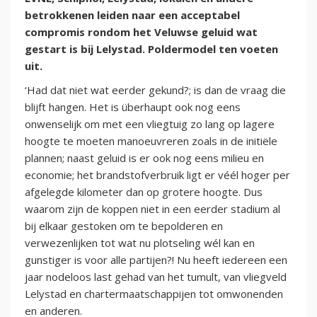
betrokkenen leiden naar een acceptabel
compromis rondom het Veluwse geluid wat
gestart is bij Lelystad. Poldermodel ten voeten
uit.
‘Had dat niet wat eerder gekund?; is dan de vraag die
blijft hangen. Het is überhaupt ook nog eens
onwenselijk om met een vliegtuig zo lang op lagere
hoogte te moeten manoeuvreren zoals in de initiële
plannen; naast geluid is er ook nog eens milieu en
economie; het brandstofverbruik ligt er véél hoger per
afgelegde kilometer dan op grotere hoogte. Dus
waarom zijn de koppen niet in een eerder stadium al
bij elkaar gestoken om te bepolderen en
verwezenlijken tot wat nu plotseling wél kan en
gunstiger is voor alle partijen?! Nu heeft iedereen een
jaar nodeloos last gehad van het tumult, van vliegveld
Lelystad en chartermaatschappijen tot omwonenden
en anderen.