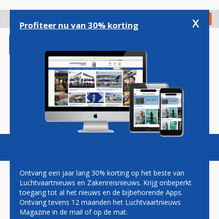
Overslaan
en
x
Digitaal Magazine
Registreer
Check in
naar
Profiteer nu van 30% korting
de
inhoud
gaan
Magazine
Podcasts
Vacatures
Toggl
naviga
Ontvang een jaar lang 30% korting op het beste van
Luchtvaartnieuws en Zakenreisnieuws. Krijg onbeperkt
toegang tot al het nieuws en de bijbehorende Apps.
PAUL MELKERT: HAKEN EN
Ontvang tevens 12 maanden het Luchtvaartnieuws
OGEN
Magazine in de mail of op de mat.