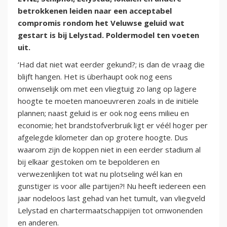
betrokkenen leiden naar een acceptabel
compromis rondom het Veluwse geluid wat
gestart is bij Lelystad. Poldermodel ten voeten
uit.
‘Had dat niet wat eerder gekund?; is dan de vraag die
blijft hangen. Het is überhaupt ook nog eens
onwenselijk om met een vliegtuig zo lang op lagere
hoogte te moeten manoeuvreren zoals in de initiële
plannen; naast geluid is er ook nog eens milieu en
economie; het brandstofverbruik ligt er véél hoger per
afgelegde kilometer dan op grotere hoogte. Dus
waarom zijn de koppen niet in een eerder stadium al
bij elkaar gestoken om te bepolderen en
verwezenlijken tot wat nu plotseling wél kan en
gunstiger is voor alle partijen?! Nu heeft iedereen een
jaar nodeloos last gehad van het tumult, van vliegveld
Lelystad en chartermaatschappijen tot omwonenden
en anderen.