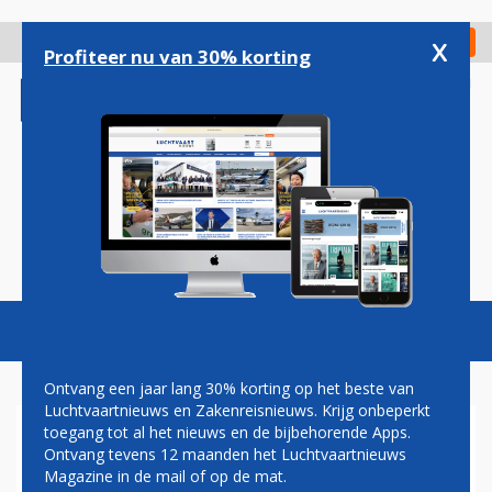
Overslaan
en
x
Digitaal Magazine
Registreer
Check in
naar
Profiteer nu van 30% korting
de
inhoud
gaan
Magazine
Podcasts
Vacatures
Toggl
naviga
Ontvang een jaar lang 30% korting op het beste van
Luchtvaartnieuws en Zakenreisnieuws. Krijg onbeperkt
toegang tot al het nieuws en de bijbehorende Apps.
PAUL MELKERT: HAKEN EN
Ontvang tevens 12 maanden het Luchtvaartnieuws
OGEN
Magazine in de mail of op de mat.