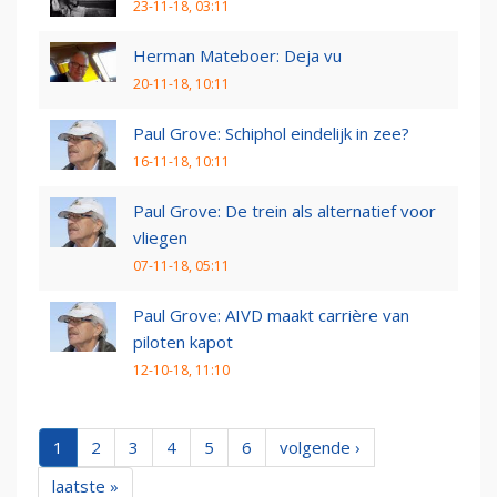
23-11-18, 03:11
Herman Mateboer: Deja vu
20-11-18, 10:11
Paul Grove: Schiphol eindelijk in zee?
16-11-18, 10:11
Paul Grove: De trein als alternatief voor
vliegen
07-11-18, 05:11
Paul Grove: AIVD maakt carrière van
piloten kapot
12-10-18, 11:10
1
2
3
4
5
6
volgende ›
laatste »