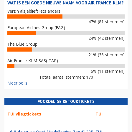
WAT IS EEN GOEDE NIEUWE NAAM VOOR AIR FRANCE-KLM?
Verzin alsjeblieft iets anders
47% (81 stemmen)
European Airlines Group (EAG)
24% (42 stemmen)
The Blue Group
21% (36 stemmen)
Air-France-KLM-SAS(-TAP)
6% (11 stemmen)
Totaal aantal stemmen: 170
Meer polls
VOORDELIGE RETOURTICKETS
TUI vliegtickets
TUI
Jul: 8-dg cruise Oost Middellandse Zee €1235
TUI