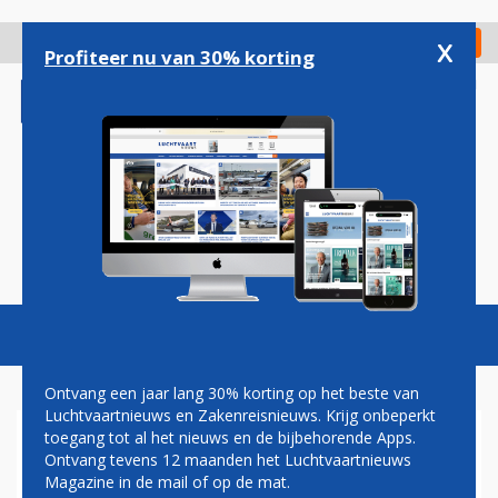
Overslaan
en
x
Digitaal Magazine
Registreer
Check in
naar
Profiteer nu van 30% korting
de
inhoud
gaan
Magazine
Podcasts
Vacatures
Toggl
naviga
Ontvang een jaar lang 30% korting op het beste van
Luchtvaartnieuws en Zakenreisnieuws. Krijg onbeperkt
toegang tot al het nieuws en de bijbehorende Apps.
PAUL GROVE: VLIEGANGST
Ontvang tevens 12 maanden het Luchtvaartnieuws
Magazine in de mail of op de mat.