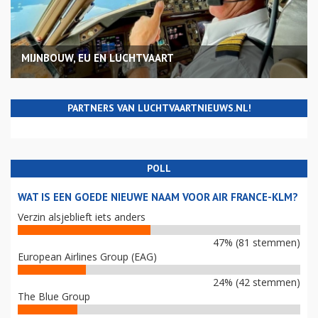
MIJNBOUW, EU EN LUCHTVAART
PARTNERS VAN LUCHTVAARTNIEUWS.NL!
POLL
WAT IS EEN GOEDE NIEUWE NAAM VOOR AIR FRANCE-KLM?
Verzin alsjeblieft iets anders
47% (81 stemmen)
European Airlines Group (EAG)
24% (42 stemmen)
The Blue Group