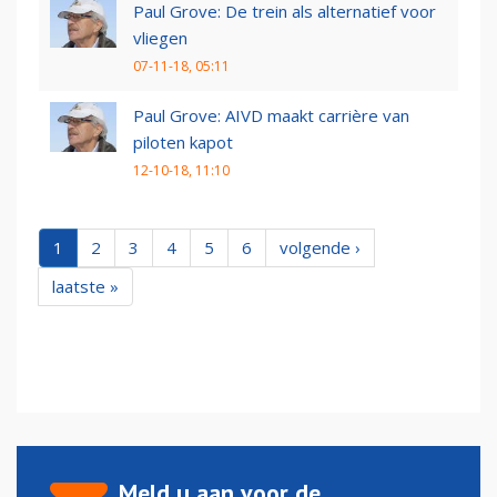
Paul Grove: De trein als alternatief voor
vliegen
07-11-18, 05:11
Paul Grove: AIVD maakt carrière van
piloten kapot
12-10-18, 11:10
1
2
3
4
5
6
volgende ›
laatste »
Meld u aan voor de