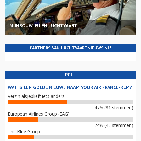
MIJNBOUW, EU EN LUCHTVAART
PARTNERS VAN LUCHTVAARTNIEUWS.NL!
POLL
WAT IS EEN GOEDE NIEUWE NAAM VOOR AIR FRANCE-KLM?
Verzin alsjeblieft iets anders
47% (81 stemmen)
European Airlines Group (EAG)
24% (42 stemmen)
The Blue Group