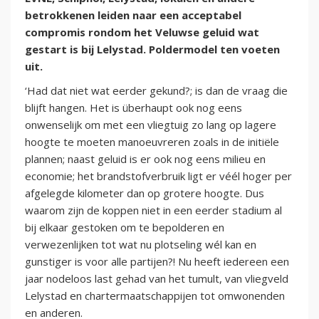
betrokkenen leiden naar een acceptabel
compromis rondom het Veluwse geluid wat
gestart is bij Lelystad. Poldermodel ten voeten
uit.
‘Had dat niet wat eerder gekund?; is dan de vraag die
blijft hangen. Het is überhaupt ook nog eens
onwenselijk om met een vliegtuig zo lang op lagere
hoogte te moeten manoeuvreren zoals in de initiële
plannen; naast geluid is er ook nog eens milieu en
economie; het brandstofverbruik ligt er véél hoger per
afgelegde kilometer dan op grotere hoogte. Dus
waarom zijn de koppen niet in een eerder stadium al
bij elkaar gestoken om te bepolderen en
verwezenlijken tot wat nu plotseling wél kan en
gunstiger is voor alle partijen?! Nu heeft iedereen een
jaar nodeloos last gehad van het tumult, van vliegveld
Lelystad en chartermaatschappijen tot omwonenden
en anderen.