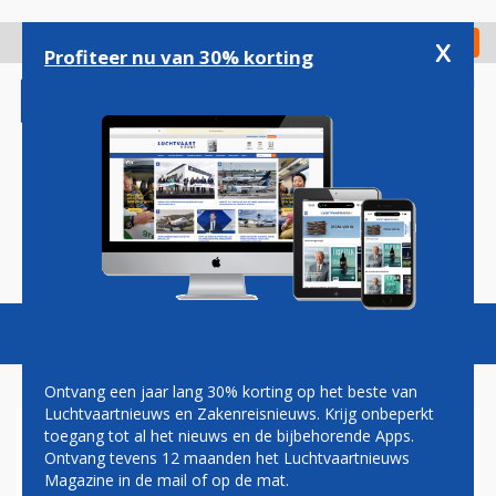
Overslaan
en
x
Digitaal Magazine
Registreer
Check in
naar
Profiteer nu van 30% korting
de
inhoud
gaan
Magazine
Podcasts
Vacatures
Toggl
naviga
Ontvang een jaar lang 30% korting op het beste van
Luchtvaartnieuws en Zakenreisnieuws. Krijg onbeperkt
toegang tot al het nieuws en de bijbehorende Apps.
PAUL MELKERT: HAKEN EN
Ontvang tevens 12 maanden het Luchtvaartnieuws
OGEN
Magazine in de mail of op de mat.