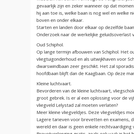
gevaarlijk zijn en zeker wanneer op dat mome
hij aan toe is, welke baan is nog wel en welke n
boven en onder elkaar.
Starten en landen door elkaar op dezelfde baan
Onderzoek naar de werkelijke geluidsoverlast 
Oud Schiphol.
Op lange termijn afbouwen van Schiphol. Het oud
vliegtuigonderhoud en als uitwijkhaven voor Sc
dwarswindbaan zeer geschikt. Het zal sporadisc
hoofdbaan blijft dan de Kaagbaan. Op deze mani
Kleine luchtvaart.
Bevorderen van de kleine luchtvaart, vliegscho
groot gebrek. Is er al een oplossing voor de vi
vliegveld Lelystad zal moeten verlaten?
Meer kleine vliegveldjes. Deze vliegveldjes 
Lagere tarieven voor brevetten en examens, de
wereld en daar is geen enkele rechtvaardiging 
Brevetverlenging gratis, zoals ook vaak in het b