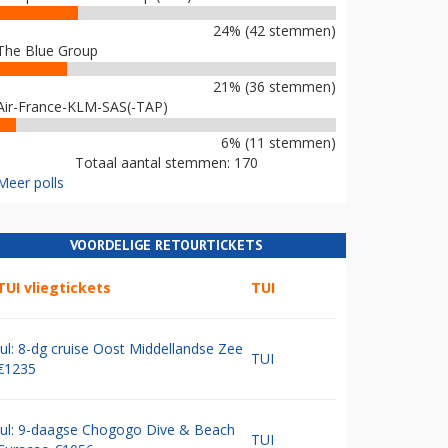
24% (42 stemmen)
The Blue Group
21% (36 stemmen)
Air-France-KLM-SAS(-TAP)
6% (11 stemmen)
Totaal aantal stemmen: 170
Meer polls
VOORDELIGE RETOURTICKETS
TUI vliegtickets
TUI
Jul: 8-dg cruise Oost Middellandse Zee
TUI
€1235
Jul: 9-daagse Chogogo Dive & Beach
TUI