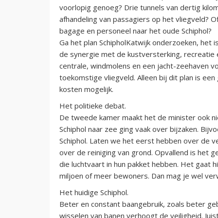
voorlopig genoeg? Drie tunnels van dertig kilom
afhandeling van passagiers op het vliegveld? O
bagage en personeel naar het oude Schiphol?
Ga het plan SchipholKatwijk onderzoeken, het 
de synergie met de kustversterking, recreatie e
centrale, windmolens en een jacht-zeehaven voo
toekomstige vliegveld. Alleen bij dit plan is ee
kosten mogelijk.
Het politieke debat.
De tweede kamer maakt het de minister ook nie
Schiphol naar zee ging vaak over bijzaken. Bij
Schiphol. Laten we het eerst hebben over de v
over de reiniging van grond. Opvallend is het
die luchtvaart in hun pakket hebben. Het gaat h
miljoen of meer bewoners. Dan mag je wel verw
Het huidige Schiphol.
Beter en constant baangebruik, zoals beter gebr
wisselen van banen verhoogt de veiligheid. Ju