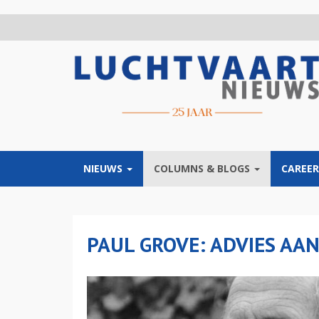
Overslaan
en
naar
de
inhoud
gaan
NIEUWS
COLUMNS & BLOGS
CAREER
PAUL GROVE: ADVIES AA