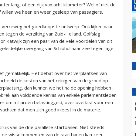
eter lang, of een dijk van acht kilometer? Wel of niet de
f willen we heen en weer gesleep van passagiers,
is verreweg het goedkoopste ontwerp. Ook kijken naar
n tegen de verzilting van Zuid-Holland. Golfslag
r Katwijk zijn een paar van de vele voordelen van dit
n geleidelijke overgang van Schiphol naar zee tegen lage
t gemakkelijk. Het debat over het verplaatsen van
voorbeeld de kosten van het reinigen van de grond op
erplaatsing, dan kunnen we het na de opening hebben
 gebrek aan voldoende kennis van enkele parlementsleden
ier om miljarden belastinggeld, over overlast voor een
achten dat men zich goed inleest in de materie.
uik van de drie parallelle startbanen. Niet steeds
ist de wisselmomenten van de startbanen kan zeer