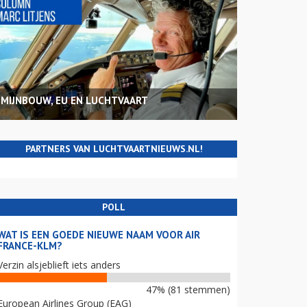
MIJNBOUW, EU EN LUCHTVAART
PARTNERS VAN LUCHTVAARTNIEUWS.NL!
POLL
WAT IS EEN GOEDE NIEUWE NAAM VOOR AIR
FRANCE-KLM?
Verzin alsjeblieft iets anders
47% (81 stemmen)
European Airlines Group (EAG)