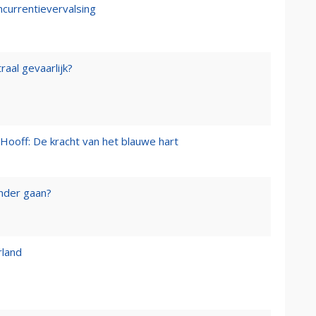
ncurrentievervalsing
raal gevaarlijk?
Hooff: De kracht van het blauwe hart
onder gaan?
rland