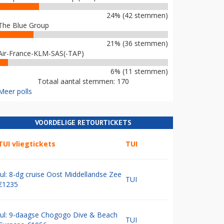
24% (42 stemmen)
The Blue Group
21% (36 stemmen)
Air-France-KLM-SAS(-TAP)
6% (11 stemmen)
Totaal aantal stemmen: 170
Meer polls
VOORDELIGE RETOURTICKETS
TUI vliegtickets
TUI
Jul: 8-dg cruise Oost Middellandse Zee
TUI
€1235
Jul: 9-daagse Chogogo Dive & Beach
TUI