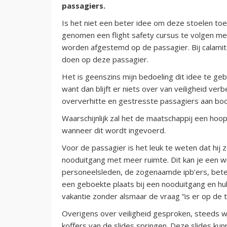
passagiers.
Is het niet een beter idee om deze stoelen to
genomen een flight safety cursus te volgen me
worden afgestemd op de passagier. Bij calamit
doen op deze passagier.
Het is geenszins mijn bedoeling dit idee te ge
want dan blijft er niets over van veiligheid v
oververhitte en gestresste passagiers aan boo
Waarschijnlijk zal het de maatschappij een hoop 
wanneer dit wordt ingevoerd.
Voor de passagier is het leuk te weten dat hij z
nooduitgang met meer ruimte. Dit kan je een 
personeelsleden, de zogenaamde ipb’ers, beter 
een geboekte plaats bij een nooduitgang en hul
vakantie zonder alsmaar de vraag ”is er op de
Overigens over veiligheid gesproken, steeds w
koffers van de slides springen. Deze slides ku