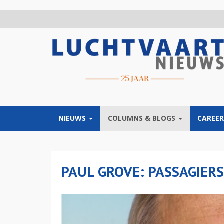
Overslaan
en
naar
de
inhoud
gaan
NIEUWS
COLUMNS & BLOGS
CAREER
PAUL GROVE: PASSAGIER