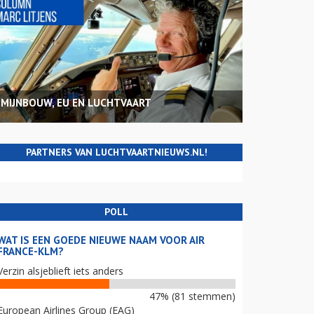
MIJNBOUW, EU EN LUCHTVAART
PARTNERS VAN LUCHTVAARTNIEUWS.NL!
POLL
WAT IS EEN GOEDE NIEUWE NAAM VOOR AIR
FRANCE-KLM?
Verzin alsjeblieft iets anders
47% (81 stemmen)
European Airlines Group (EAG)