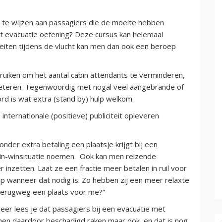
e te wijzen aan passagiers die de moeite hebben
t evacuatie oefening? Deze cursus kan helemaal
eiten tijdens de vlucht kan men dan ook een beroep
bruiken om het aantal cabin attendants te verminderen,
erbeteren. Tegenwoordig met nogal veel aangebrande of
rd is wat extra (stand by) hulp welkom.
internationale (positieve) publiciteit opleveren
onder extra betaling een plaatsje krijgt bij een
win-winsituatie noemen. Ook kan men reizende
inzetten. Laat ze een fractie meer betalen in ruil voor
p wanneer dat nodig is. Zo hebben zij een meer relaxte
 terugweg een plaats voor me?”
eer lees je dat passagiers bij een evacuatie met
nnen daardoor beschadigd raken maar ook, en dat is nog