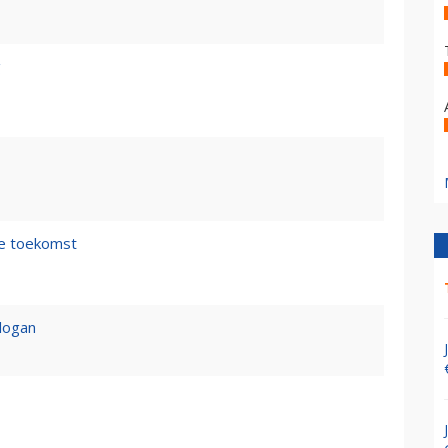
g
de toekomst
logan