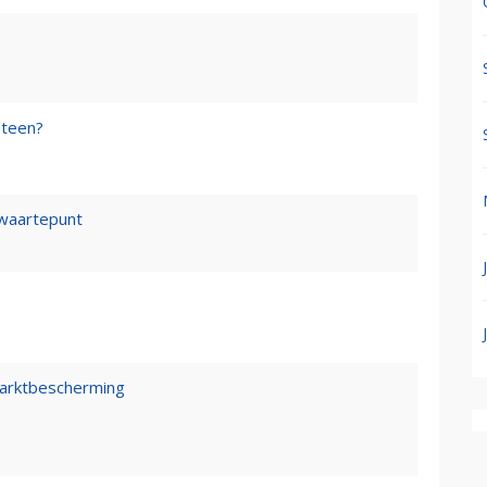
steen?
waartepunt
marktbescherming