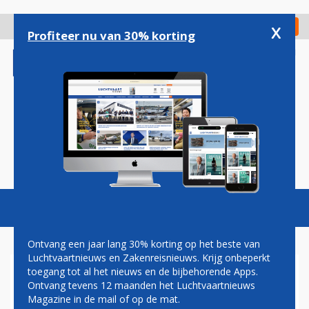
Overslaan
en
x
Digitaal Magazine
Registreer
Check in
naar
Profiteer nu van 30% korting
de
inhoud
gaan
Magazine
Podcasts
Vacatures
Toggl
naviga
Ontvang een jaar lang 30% korting op het beste van
Luchtvaartnieuws en Zakenreisnieuws. Krijg onbeperkt
toegang tot al het nieuws en de bijbehorende Apps.
PAUL GROVE: ELEKTRISCH
Ontvang tevens 12 maanden het Luchtvaartnieuws
VLIEGEN
Magazine in de mail of op de mat.