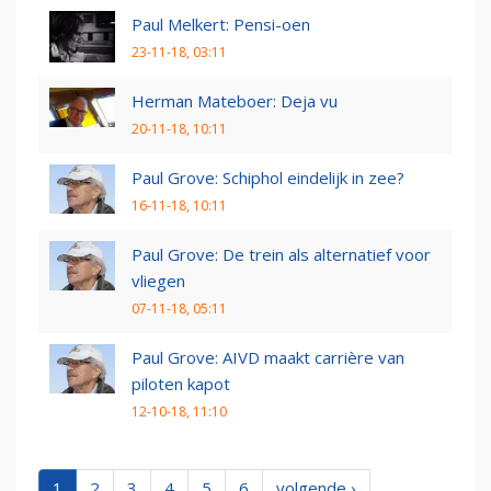
Paul Melkert: Pensi-oen
23-11-18, 03:11
Herman Mateboer: Deja vu
20-11-18, 10:11
Paul Grove: Schiphol eindelijk in zee?
16-11-18, 10:11
Paul Grove: De trein als alternatief voor
vliegen
07-11-18, 05:11
Paul Grove: AIVD maakt carrière van
piloten kapot
12-10-18, 11:10
1
2
3
4
5
6
volgende ›