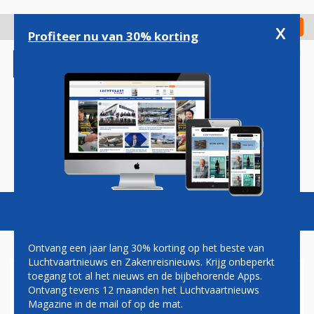
Overslaan
en
x
Digitaal Magazine
Registreer
Check in
naar
Profiteer nu van 30% korting
de
inhoud
gaan
Magazine
Podcasts
Vacatures
Toggl
naviga
Ontvang een jaar lang 30% korting op het beste van
Luchtvaartnieuws en Zakenreisnieuws. Krijg onbeperkt
toegang tot al het nieuws en de bijbehorende Apps.
PAUL GROVE: KLM KRIJGT AIR
Ontvang tevens 12 maanden het Luchtvaartnieuws
FRANCE TREKJES
Magazine in de mail of op de mat.