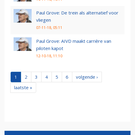
Paul Grove: De trein als alternatief voor
vliegen
07-11-18, 05:11
Paul Grove: AIVD maakt carrière van
piloten kapot
12-10-18, 11:10
1
2
3
4
5
6
volgende ›
laatste »