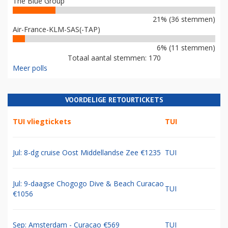
The Blue Group
21% (36 stemmen)
Air-France-KLM-SAS(-TAP)
6% (11 stemmen)
Totaal aantal stemmen: 170
Meer polls
VOORDELIGE RETOURTICKETS
TUI vliegtickets
TUI
Jul: 8-dg cruise Oost Middellandse Zee €1235
TUI
Jul: 9-daagse Chogogo Dive & Beach Curacao
TUI
€1056
Sep: Amsterdam - Curacao €569
TUI