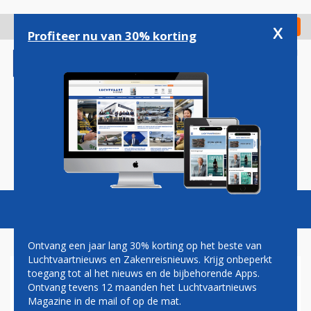
Overslaan
en
x
Digitaal Magazine
Registreer
Check in
naar
Profiteer nu van 30% korting
de
inhoud
gaan
Magazine
Podcasts
Vacatures
Toggl
naviga
Ontvang een jaar lang 30% korting op het beste van
Luchtvaartnieuws en Zakenreisnieuws. Krijg onbeperkt
toegang tot al het nieuws en de bijbehorende Apps.
HERMAN MATEBOER:
Ontvang tevens 12 maanden het Luchtvaartnieuws
VLIEGEND PRETPARK
Magazine in de mail of op de mat.