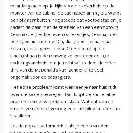
maar langzaam op. Je kijkt voor de zekerheid op de
monitor van de cabine, de cabinebemanning zit. Werpt
een blik naar buiten, nog steeds dat voetbalstadion! Je
nadert de baan met de snelheid van een eenmotorig
Cessnaatje (Let hier even op lezertjes, Cessna, met
een C, en niet met een Ch, dus geen Tjesna, maar
Sessna, het is geen Turkse C!). Eenmaal op de
landingsbaan is de remweg zo kort door de lage
naderingssnelheid, dat je rechtsaf zo door de drive
thru van de McDonald’s kan, zonder al te veel
ongemak voor de passagiers.
Het echte probleem komt wanneer je naar huis rijdt
over die saaie snelwegen. Dan loopt de andrenaline
eruit en schreeuwt je lijf om slaap. Wat dat betreft
kunnen ze niet snel genoeg een autopiloot in elke auto
installeren.
Let daarop als automobilist, als je een tevreden
knikkebollend hoofd ziet achter het stuur, met