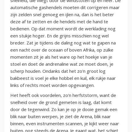
snelheid, die vliegt door de windstoten op en neer. De
automatische gashendels moeten dit corrigeren maar
zijn zelden snel genoeg en ijlen na, dan is het beter
deze af te zetten en de hendels met de hand te
bedienen. Op dat moment wordt de werklading nog
een stukje hoger. En de grijns misschien nog wel
breder. Zat je tijdens de daling nog wat te gapen na
een nacht over de oceaan of boven Afrika, op zulke
momenten zit je als het ware op het hoekje van je
stoel en doet de andrenaline wat ze moet doen, je
scherp houden. Ondanks dat het zo'n groot log
bakbeest is voel je elke hobbel en kuil, elk rukje naar
links of rechts moet worden opgevangen.
Het heeft ook voordelen, zo'n herfststorm, want de
snelheid over de grond gemeten is laag, dat komt
door de tegenwind. Zo kan je op je dooie gemak een
blik naar buiten werpen, je ziet de Arena, blik naar
binnen, even instrumenten scannen, je kijkt weer naar
buiten, nog steeds de Arena. Je gaapt wat, het schiet