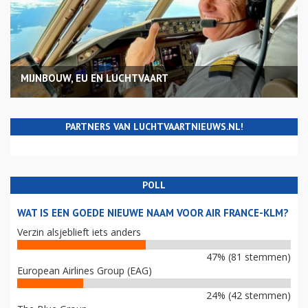
MIJNBOUW, EU EN LUCHTVAART
PARTNERS VAN LUCHTVAARTNIEUWS.NL!
POLL
WAT IS EEN GOEDE NIEUWE NAAM VOOR AIR FRANCE-KLM?
Verzin alsjeblieft iets anders
47% (81 stemmen)
European Airlines Group (EAG)
24% (42 stemmen)