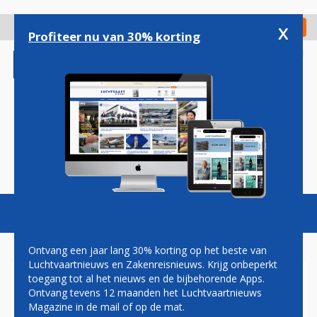
Overslaan
en
x
Digitaal Magazine
Registreer
Check in
naar
Profiteer nu van 30% korting
de
inhoud
gaan
Magazine
Podcasts
Vacatures
Toggl
naviga
Ontvang een jaar lang 30% korting op het beste van
Luchtvaartnieuws en Zakenreisnieuws. Krijg onbeperkt
toegang tot al het nieuws en de bijbehorende Apps.
PAUL GROVE:
Ontvang tevens 12 maanden het Luchtvaartnieuws
KORTZICHTIGHEID OF
Magazine in de mail of op de mat.