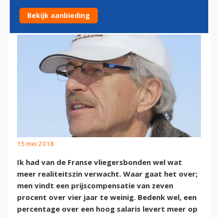
GEWOON DOM?
Bekijk aanbieding
15 mei 2018
Ik had van de Franse vliegersbonden wel wat
meer realiteitszin verwacht. Waar gaat het over;
men vindt een prijscompensatie van zeven
procent over vier jaar te weinig. Bedenk wel, een
percentage over een hoog salaris levert meer op