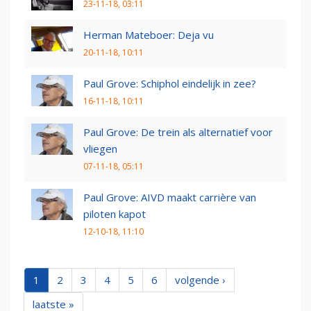
23-11-18, 03:11
Herman Mateboer: Deja vu
20-11-18, 10:11
Paul Grove: Schiphol eindelijk in zee?
16-11-18, 10:11
Paul Grove: De trein als alternatief voor
vliegen
07-11-18, 05:11
Paul Grove: AIVD maakt carrière van
piloten kapot
12-10-18, 11:10
1
2
3
4
5
6
volgende ›
laatste »