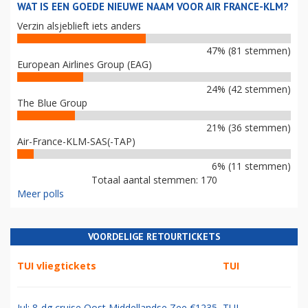
WAT IS EEN GOEDE NIEUWE NAAM VOOR AIR FRANCE-KLM?
Verzin alsjeblieft iets anders
47% (81 stemmen)
European Airlines Group (EAG)
24% (42 stemmen)
The Blue Group
21% (36 stemmen)
Air-France-KLM-SAS(-TAP)
6% (11 stemmen)
Totaal aantal stemmen: 170
Meer polls
VOORDELIGE RETOURTICKETS
TUI vliegtickets
TUI
Jul: 8-dg cruise Oost Middellandse Zee €1235
TUI