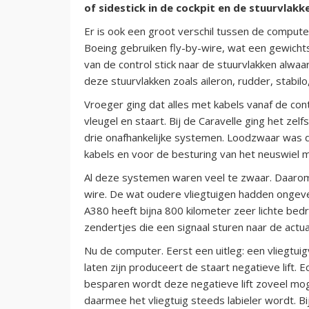
of sidestick in de cockpit en de stuurvlakk
Er is ook een groot verschil tussen de computer
Boeing gebruiken fly-by-wire, wat een gewicht
van de control stick naar de stuurvlakken alw
deze stuurvlakken zoals aileron, rudder, stabilo
Vroeger ging dat alles met kabels vanaf de cont
vleugel en staart. Bij de Caravelle ging het zel
drie onafhankelijke systemen. Loodzwaar was die
kabels en voor de besturing van het neuswiel m
Al deze systemen waren veel te zwaar. Daarom 
wire. De wat oudere vliegtuigen hadden ongeve
A380 heeft bijna 800 kilometer zeer lichte be
zendertjes die een signaal sturen naar de actu
Nu de computer. Eerst een uitleg: een vliegtuigv
laten zijn produceert de staart negatieve lift. 
besparen wordt deze negatieve lift zoveel mogeli
daarmee het vliegtuig steeds labieler wordt. Bij