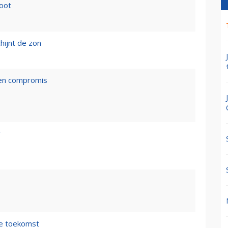
loot
hijnt de zon
een compromis
g
de toekomst