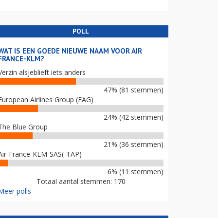
POLL
WAT IS EEN GOEDE NIEUWE NAAM VOOR AIR
FRANCE-KLM?
Verzin alsjeblieft iets anders
47% (81 stemmen)
European Airlines Group (EAG)
24% (42 stemmen)
The Blue Group
21% (36 stemmen)
Air-France-KLM-SAS(-TAP)
6% (11 stemmen)
Totaal aantal stemmen: 170
Meer polls