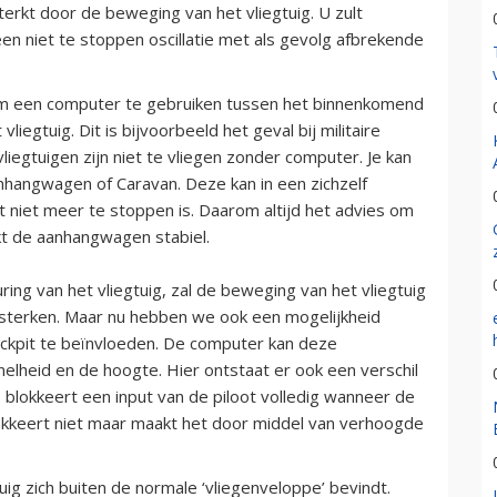
erkt door de beweging van het vliegtuig. U zult
 een niet te stoppen oscillatie met als gevolg afbrekende
jk om een computer te gebruiken tussen het binnenkomend
liegtuig. Dit is bijvoorbeeld het geval bij militaire
 vliegtuigen zijn niet te vliegen zonder computer. Je kan
anhangwagen of Caravan. Deze kan in een zichzelf
niet meer te stoppen is. Daarom altijd het advies om
kt de aanhangwagen stabiel.
ng van het vliegtuig, zal de beweging van het vliegtuig
rsterken. Maar nu hebben we ook een mogelijkheid
ckpit te beïnvloeden. De computer kan deze
lheid en de hoogte. Hier ontstaat er ook een verschil
s blokkeert een input van de piloot volledig wanneer de
okkeert niet maar maakt het door middel van verhoogde
ig zich buiten de normale ‘vliegenveloppe’ bevindt.