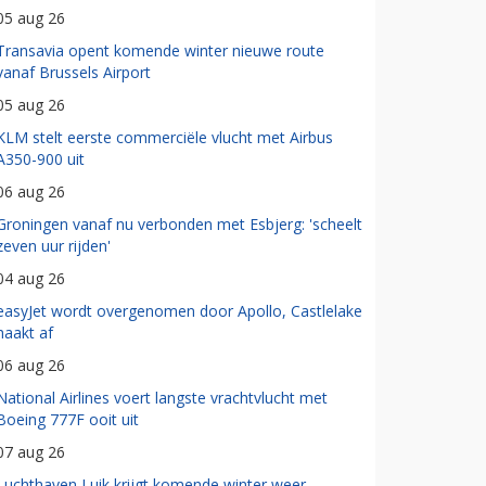
05 aug 26
Transavia opent komende winter nieuwe route
vanaf Brussels Airport
05 aug 26
KLM stelt eerste commerciële vlucht met Airbus
A350-900 uit
06 aug 26
Groningen vanaf nu verbonden met Esbjerg: 'scheelt
zeven uur rijden'
04 aug 26
easyJet wordt overgenomen door Apollo, Castlelake
haakt af
06 aug 26
National Airlines voert langste vrachtvlucht met
Boeing 777F ooit uit
07 aug 26
Luchthaven Luik krijgt komende winter weer