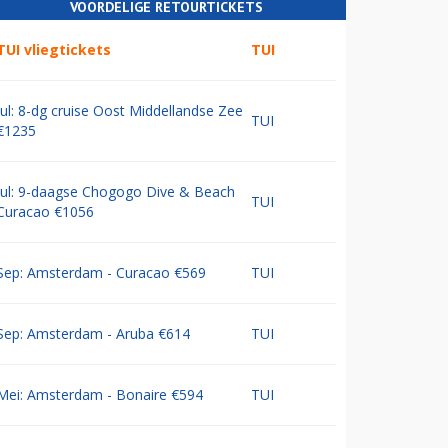
VOORDELIGE RETOURTICKETS
TUI vliegtickets
TUI
Jul: 8-dg cruise Oost Middellandse Zee
TUI
€1235
Jul: 9-daagse Chogogo Dive & Beach
TUI
Curacao €1056
Sep: Amsterdam - Curacao €569
TUI
Sep: Amsterdam - Aruba €614
TUI
Mei: Amsterdam - Bonaire €594
TUI