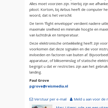
Alles moet voorzien zijn. Hierbij zijn we afhank
piloot. Kortom, bij Airbus heeft de computer he
woord, dat is het verschil.
De term ‘flight enveloppe’ verdient nadere uitl
maximale snelheid en minimale hoogte en maxima
van luchtdruk en temperatuur.
Deze elektronische ontwikkeling heeft zijn voord
voorkomen dat deze signalen en die voor inst
invloeden en factoren van buiten af. Bijvoorbe
apparatuur, of blikseminslag of statische elektri
begrijpt u dat er restricties zijn aan het gebru
landing.
Paul Grove
pgrove@reismedia.nl
Verstuur per e-mail
Meld u aan voor de 
Marc Litjens: ode aan een uitg