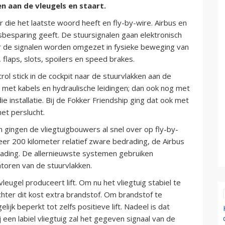
en aan de vleugels en staart.
 die het laatste woord heeft en fly-by-wire. Airbus en
sbesparing geeft. De stuursignalen gaan elektronisch
aar de signalen worden omgezet in fysieke beweging van
, flaps, slots, spoilers en speed brakes.
rol stick in de cockpit naar de stuurvlakken aan de
fs met kabels en hydraulische leidingen; dan ook nog met
 installatie. Bij de Fokker Friendship ging dat ook met
et perslucht.
gingen de vliegtuigbouwers al snel over op fly-by-
er 200 kilometer relatief zware bedrading, de Airbus
drading. De allernieuwste systemen gebruiken
atoren van de stuurvlakken.
leugel produceert lift. Om nu het vliegtuig stabiel te
Echter dit kost extra brandstof. Om brandstof te
jk beperkt tot zelfs positieve lift. Nadeel is dat
 een labiel vliegtuig zal het gegeven signaal van de