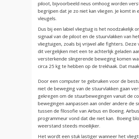
piloot, bijvoorbeeld neus omhoog worden verst
begrijpen dat je zo niet kan vliegen. Je komt in
vleugels.
Dus bij een labiel vliegtuig is het noodzakeli
signaal van de piloot en de stuurvlakken van het v
vliegtuigen, zoals bij vrijwel alle fighters. Deze
dit vergelijken met een te achterlijk geladen a
versterkende slingerende beweging komen wat 
circa 25 kg te hebben op de trekhaak. Dat maa
Door een computer te gebruiken voor de besturi
niet de beweging van de stuurvlakken gaan ve
gekregen om de stuurbewegingen vanuit de co
bewegingen aanpassen aan onder andere de sne
tussen de filosofie van Airbus en Boeing. Airbu
programmeur vond dat die niet kan. Boeing bl
weerstand steeds moeilijker.
Het wordt een stuk lastiger wanneer het vliegtu