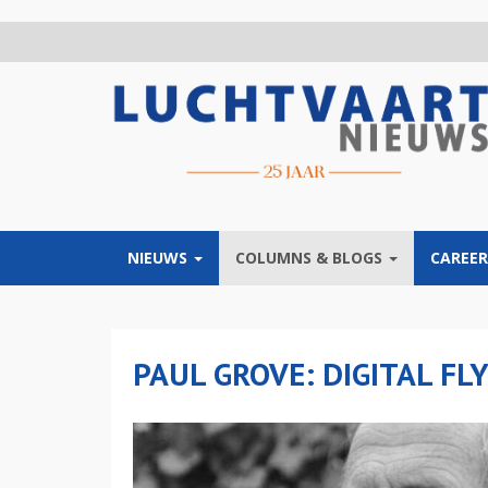
Overslaan
en
naar
de
inhoud
gaan
NIEUWS
COLUMNS & BLOGS
CAREER
PAUL GROVE: DIGITAL FL