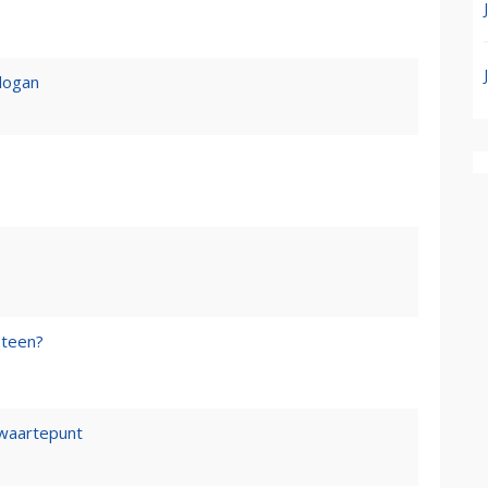
logan
steen?
waartepunt