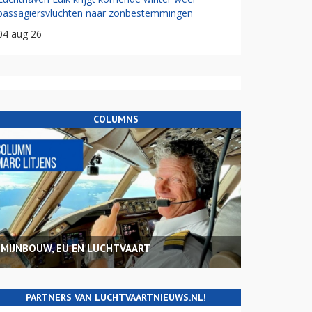
passagiersvluchten naar zonbestemmingen
04 aug 26
COLUMNS
MIJNBOUW, EU EN LUCHTVAART
PARTNERS VAN LUCHTVAARTNIEUWS.NL!