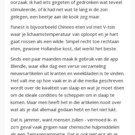
oorzaak. Ik had iets gegeten of gedronken wat teveel
stimuleerde, of ik had net wat te lang in de zon
gelegen, een beetje aan de kook zeg maar.
Funest is bijvoorbeeld Chinees eten vol met V-tsin
waar je lichaamstemperatuur van oploopt en je hart
gaat rossen als een wilde. Simpel recht toe rechtaan
eten, gewone Hollandse kost, dat werkt het beste.
Sinds een paar maanden maak ik gebruik van de app
Blendle, waar elke dag een verse verzameling
nieuwsartikelen uit kranten en weekbladen is te vinden.
Het valt me op hoe vaak er in al die media geschreven
wordt over de kwaliteit van slaap en wat je moet doen
om de ideale condities te scheppen om in slaap te
komen. Maar men heeft het in die artikelen nooit over
wat als je dat allemaal gedaan hebt en het niet lukt.
Dat is jammer, want mensen zullen - vermoed ik- in
zo'n geval vaak grijpen naar chemische hulpmiddelen
als een Temazepammetje. Dat is ook niet erg als je