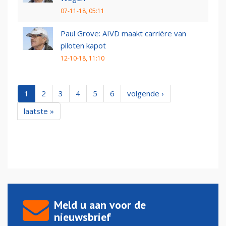
07-11-18, 05:11
Paul Grove: AIVD maakt carrière van
piloten kapot
12-10-18, 11:10
1
2
3
4
5
6
volgende ›
laatste »
Meld u aan voor de
nieuwsbrief