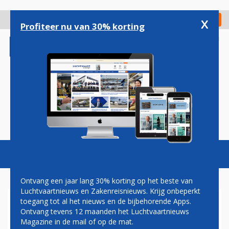
Overslaan
en
x
Digitaal Magazine
Registreer
Check in
naar
Profiteer nu van 30% korting
de
inhoud
gaan
Magazine
Podcasts
Vacatures
Toggl
naviga
Ontvang een jaar lang 30% korting op het beste van
Luchtvaartnieuws en Zakenreisnieuws. Krijg onbeperkt
toegang tot al het nieuws en de bijbehorende Apps.
HERMAN MATEBOER: RUST
Ontvang tevens 12 maanden het Luchtvaartnieuws
Magazine in de mail of op de mat.