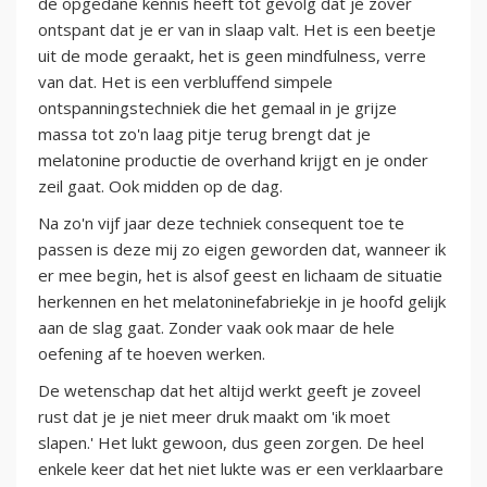
de opgedane kennis heeft tot gevolg dat je zover
ontspant dat je er van in slaap valt. Het is een beetje
uit de mode geraakt, het is geen mindfulness, verre
van dat. Het is een verbluffend simpele
ontspanningstechniek die het gemaal in je grijze
massa tot zo'n laag pitje terug brengt dat je
melatonine productie de overhand krijgt en je onder
zeil gaat. Ook midden op de dag.
Na zo'n vijf jaar deze techniek consequent toe te
passen is deze mij zo eigen geworden dat, wanneer ik
er mee begin, het is alsof geest en lichaam de situatie
herkennen en het melatoninefabriekje in je hoofd gelijk
aan de slag gaat. Zonder vaak ook maar de hele
oefening af te hoeven werken.
De wetenschap dat het altijd werkt geeft je zoveel
rust dat je je niet meer druk maakt om 'ik moet
slapen.' Het lukt gewoon, dus geen zorgen. De heel
enkele keer dat het niet lukte was er een verklaarbare