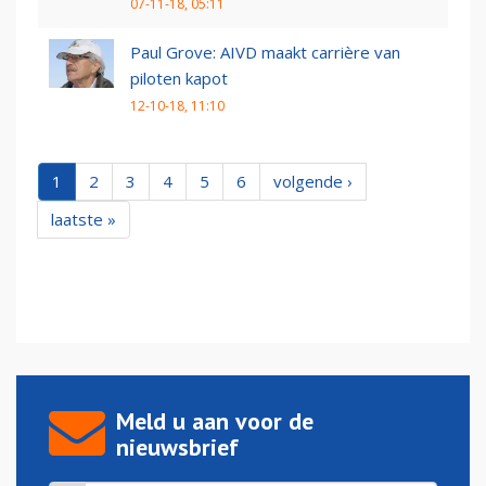
07-11-18, 05:11
Paul Grove: AIVD maakt carrière van
piloten kapot
12-10-18, 11:10
1
2
3
4
5
6
volgende ›
laatste »
Meld u aan voor de
nieuwsbrief