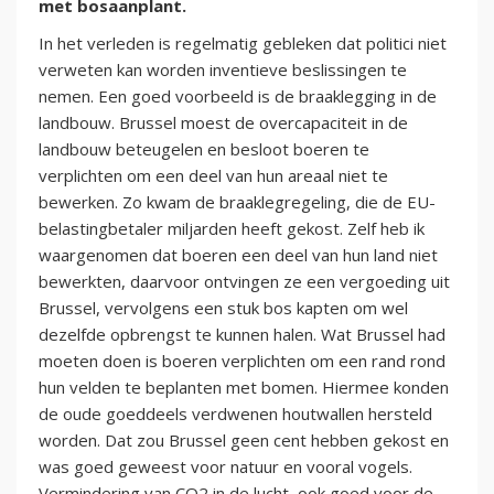
met bosaanplant.
In het verleden is regelmatig gebleken dat politici niet
verweten kan worden inventieve beslissingen te
nemen. Een goed voorbeeld is de braaklegging in de
landbouw. Brussel moest de overcapaciteit in de
landbouw beteugelen en besloot boeren te
verplichten om een deel van hun areaal niet te
bewerken. Zo kwam de braaklegregeling, die de EU-
belastingbetaler miljarden heeft gekost. Zelf heb ik
waargenomen dat boeren een deel van hun land niet
bewerkten, daarvoor ontvingen ze een vergoeding uit
Brussel, vervolgens een stuk bos kapten om wel
dezelfde opbrengst te kunnen halen. Wat Brussel had
moeten doen is boeren verplichten om een rand rond
hun velden te beplanten met bomen. Hiermee konden
de oude goeddeels verdwenen houtwallen hersteld
worden. Dat zou Brussel geen cent hebben gekost en
was goed geweest voor natuur en vooral vogels.
Vermindering van CO2 in de lucht, ook goed voor de