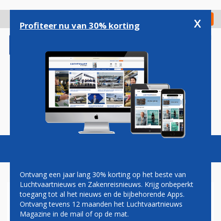
Overslaan
en
x
Digitaal Magazine
Registreer
Check in
naar
Profiteer nu van 30% korting
de
inhoud
gaan
Magazine
Podcasts
Vacatures
Toggl
naviga
Ontvang een jaar lang 30% korting op het beste van
Luchtvaartnieuws en Zakenreisnieuws. Krijg onbeperkt
toegang tot al het nieuws en de bijbehorende Apps.
PAUL GROVE: CO2-
Ontvang tevens 12 maanden het Luchtvaartnieuws
COMPENSATIE VOOR DE
Magazine in de mail of op de mat.