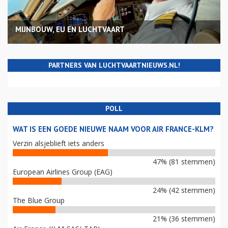
MIJNBOUW, EU EN LUCHTVAART
PARTNERS VAN LUCHTVAARTNIEUWS.NL!
POLL
WAT IS EEN GOEDE NIEUWE NAAM VOOR AIR FRANCE-KLM?
Verzin alsjeblieft iets anders
47% (81 stemmen)
European Airlines Group (EAG)
24% (42 stemmen)
The Blue Group
21% (36 stemmen)