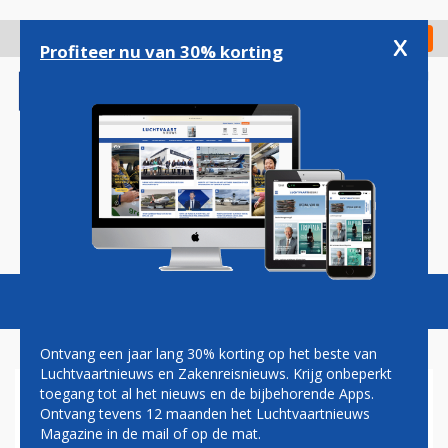
Overslaan
en
x
Digitaal Magazine
Registreer
Check in
naar
Profiteer nu van 30% korting
de
inhoud
gaan
Magazine
Podcasts
Vacatures
Toggl
naviga
Ontvang een jaar lang 30% korting op het beste van
Luchtvaartnieuws en Zakenreisnieuws. Krijg onbeperkt
toegang tot al het nieuws en de bijbehorende Apps.
PAUL GROVE: BOUW ZONDER
Ontvang tevens 12 maanden het Luchtvaartnieuws
LUCHTVAARTKENNIS
Magazine in de mail of op de mat.