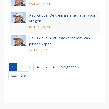
16-11-18, 10:11
Paul Grove: De trein als alternatief voor
vliegen
07-11-18, 05:11
Paul Grove: AIVD maakt carrière van
piloten kapot
12-10-18, 11:10
1
2
3
4
5
6
volgende ›
laatste »