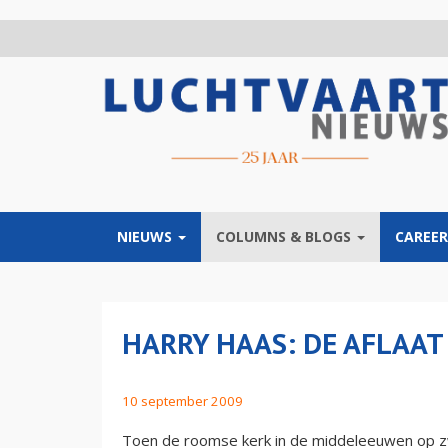
Overslaan
en
naar
de
inhoud
gaan
NIEUWS
COLUMNS & BLOGS
CAREER
HARRY HAAS: DE AFLAAT
10 september 2009
Toen de roomse kerk in de middeleeuwen op z