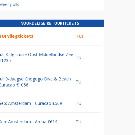
Meer polls
VOORDELIGE RETOURTICKETS
TUI vliegtickets
TUI
Jul: 8-dg cruise Oost Middellandse Zee
TUI
€1235
Jul: 9-daagse Chogogo Dive & Beach
TUI
Curacao €1056
Sep: Amsterdam - Curacao €569
TUI
Sep: Amsterdam - Aruba €614
TUI