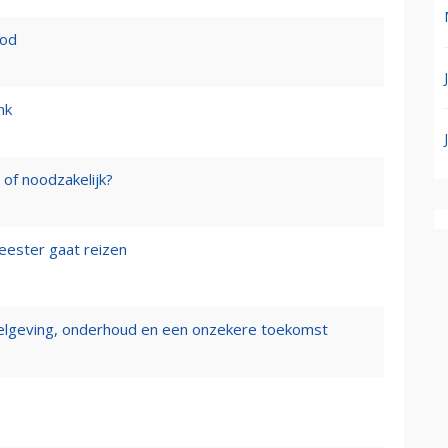
ood
nk
of noodzakelijk?
ester gaat reizen
elgeving, onderhoud en een onzekere toekomst