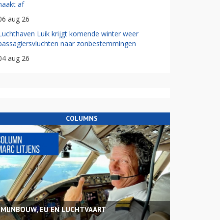
haakt af
06 aug 26
Luchthaven Luik krijgt komende winter weer
passagiersvluchten naar zonbestemmingen
04 aug 26
COLUMNS
MIJNBOUW, EU EN LUCHTVAART