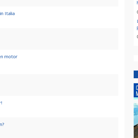
n Italia
en motor
r!
en?