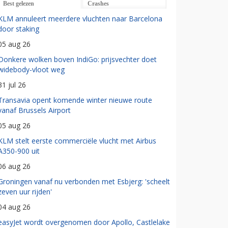
Best gelezen
Crashes
KLM annuleert meerdere vluchten naar Barcelona
door staking
05 aug 26
Donkere wolken boven IndiGo: prijsvechter doet
widebody-vloot weg
31 jul 26
Transavia opent komende winter nieuwe route
vanaf Brussels Airport
05 aug 26
KLM stelt eerste commerciële vlucht met Airbus
A350-900 uit
06 aug 26
Groningen vanaf nu verbonden met Esbjerg: 'scheelt
zeven uur rijden'
04 aug 26
easyJet wordt overgenomen door Apollo, Castlelake