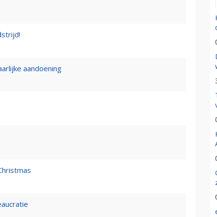
strijd!
rlijke aandoening
Christmas
eaucratie