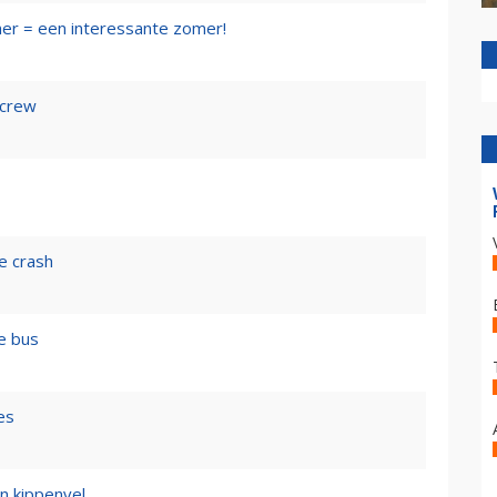
mer = een interessante zomer!
 crew
e crash
e bus
es
n kippenvel