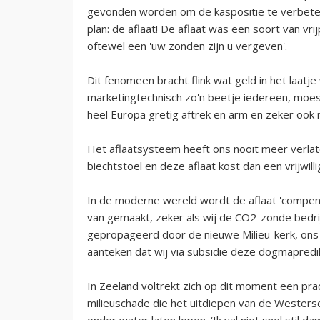
gevonden worden om de kaspositie te verbeter
plan: de aflaat! De aflaat was een soort van vri
oftewel een 'uw zonden zijn u vergeven'.
Dit fenomeen bracht flink wat geld in het laatj
marketingtechnisch zo'n beetje iedereen, moest 
heel Europa gretig aftrek en arm en zeker ook 
Het aflaatsysteem heeft ons nooit meer verla
biechtstoel en deze aflaat kost dan een vrijwilli
In de moderne wereld wordt de aflaat 'compen
van gemaakt, zeker als wij de CO2-zonde bedri
gepropageerd door de nieuwe Milieu-kerk, ons h
aanteken dat wij via subsidie deze dogmapredik
In Zeeland voltrekt zich op dit moment een pr
milieuschade die het uitdiepen van de Wester
onder water laten lopen. ‘Ik val niet snel stil