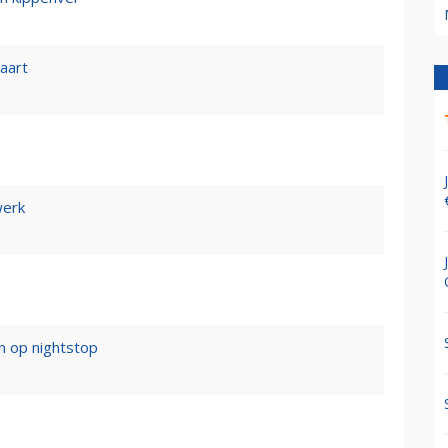
vaart
werk
n op nightstop