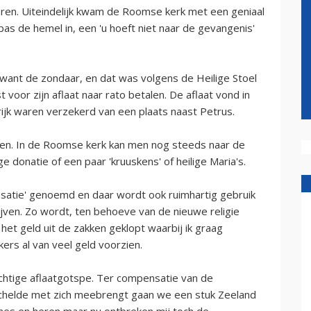
en. Uiteindelijk kwam de Roomse kerk met een geniaal
jpas de hemel in, een 'u hoeft niet naar de gevangenis'
e want de zondaar, en dat was volgens de Heilige Stoel
voor zijn aflaat naar rato betalen. De aflaat vond in
rijk waren verzekerd van een plaats naast Petrus.
ten. In de Roomse kerk kan men nog steeds naar de
ge donatie of een paar 'kruuskens' of heilige Maria's.
satie' genoemd en daar wordt ook ruimhartig gebruik
jven. Zo wordt, ten behoeve van de nieuwe religie
et geld uit de zakken geklopt waarbij ik graag
ers al van veel geld voorzien.
achtige aflaatgotspe. Ter compensatie van de
schelde met zich meebrengt gaan we een stuk Zeeland
 dames en heren maar nu ontbreken mij toch de