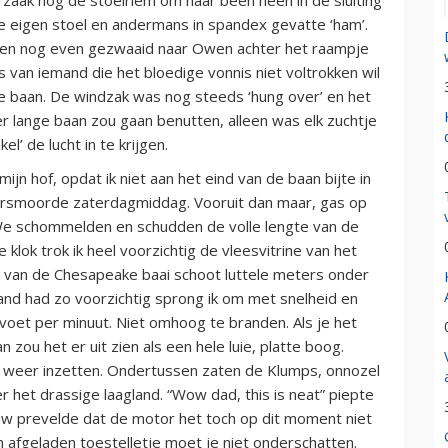
je eigen stoel en andermans in spandex gevatte ‘ham’.
 en nog even gezwaaid naar Owen achter het raampje
s van iemand die het bloedige vonnis niet voltrokken wil
 de baan. De windzak was nog steeds ‘hung over’ en het
er lange baan zou gaan benutten, alleen was elk zuchtje
’ de lucht in te krijgen.
n hof, opdat ik niet aan het eind van de baan bijte in
ersmoorde zaterdagmiddag. Vooruit dan maar, gas op
We schommelden en schudden de volle lengte van de
klok trok ik heel voorzichtig de vleesvitrine van het
r van de Chesapeake baai schoot luttele meters onder
and had zo voorzichtig sprong ik om met snelheid en
voet per minuut. Niet omhoog te branden. Als je het
 zou het er uit zien als een hele luie, platte boog.
ng weer inzetten. Ondertussen zaten de Klumps, onnozel
er het drassige laagland. “Wow dad, this is neat” piepte
auw prevelde dat de motor het toch op dit moment niet
afgeladen toestelletje moet je niet onderschatten.