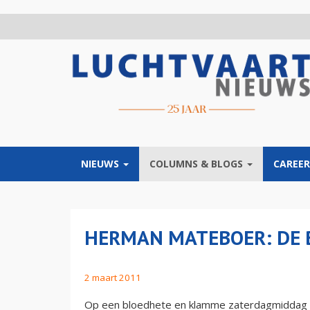
Overslaan
en
naar
de
inhoud
gaan
NIEUWS
COLUMNS & BLOGS
CAREER
HERMAN MATEBOER: DE 
2 maart 2011
Op een bloedhete en klamme zaterdagmiddag stre