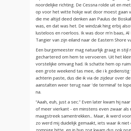
noordelijke richting. De Cessna rolde uit en me
op voor het witte hokje wat door moest gaan v
die me altijd deed denken aan Paulus de Boska
was, en dat was het. De windzak hing erbij also
lusteloos en roerloos. Ik was door m’n baas, 
Tangier van zijn eiland naar de Eastern Shore va
Een burgemeester mag natuurlijk graag in stijl
gechartered om hem te vervoeren. Uit het kle
vorstelijke omvang had. Ik schatte hem op ruim
een grote weekend tas mee, die i k gedienstig
achterin paste, dus die ik via de zijdeur over
aanstalten weer terug naar ‘de terminal’ te lop
na.
“Aaah, euh, just a sec.” Even later kwam hij na
of meer vierkant - en minstens even zwaar als ma
maagstreek samentrekken... Maar, ik werd voor
zo werd mij duidelijk gemaakt, iets waar ik ni
zompige hitte, en in hun zog kwam dus ook nog e