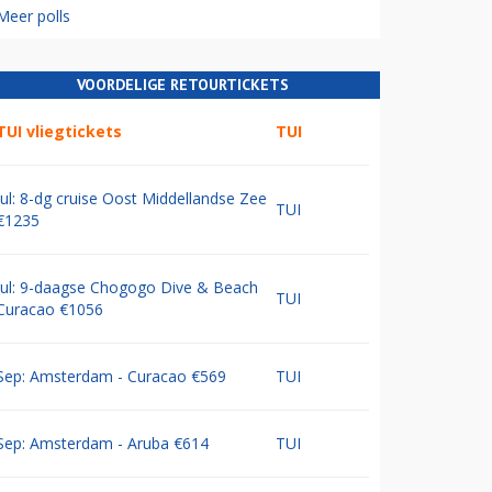
Meer polls
VOORDELIGE RETOURTICKETS
TUI vliegtickets
TUI
Jul: 8-dg cruise Oost Middellandse Zee
TUI
€1235
Jul: 9-daagse Chogogo Dive & Beach
TUI
Curacao €1056
Sep: Amsterdam - Curacao €569
TUI
Sep: Amsterdam - Aruba €614
TUI