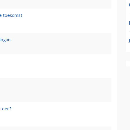
de toekomst
logan
steen?