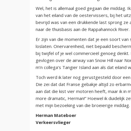
Wel, het is allemaal goed gegaan die middag. Ik
van het eiland van de oestervissers, bij het ui
bevrijd was van een drukkende last sprong ze a
naar de thuisbasis aan de Rappahannock River.
Er zijn van die momenten dat je een soort van
loslaten. Onervarenheid, niet bepaald beschermd
bij twijfel of je wel commercieël genoeg denkt.
gevlogen over de airway van Snow Hill naar Nor
m’n collega’s Tangier Island aan als dat eiland 
Toch werd ik later nog gerustgesteld door een k
Die zei dat dat Franse gebakje altijd zo erbarme
aan dat die kist vier motoren heeft, maar ik in 
more dramatic, Herman!” Hoewel ik duidelijk z
met mijn bezoeking van die broeierige middag.
Herman Mateboer
Verkeersvlieger