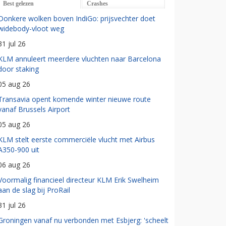
Best gelezen
Crashes
Donkere wolken boven IndiGo: prijsvechter doet
widebody-vloot weg
31 jul 26
KLM annuleert meerdere vluchten naar Barcelona
door staking
05 aug 26
Transavia opent komende winter nieuwe route
vanaf Brussels Airport
05 aug 26
KLM stelt eerste commerciële vlucht met Airbus
A350-900 uit
06 aug 26
Voormalig financieel directeur KLM Erik Swelheim
aan de slag bij ProRail
31 jul 26
Groningen vanaf nu verbonden met Esbjerg: 'scheelt