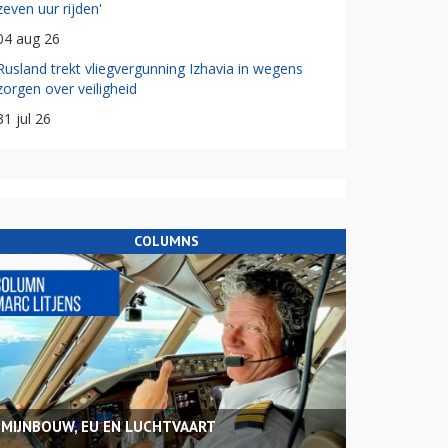
zeven uur rijden'
04 aug 26
Rusland trekt vliegvergunning Izhavia in wegens
zorgen over veiligheid
31 jul 26
COLUMNS
MIJNBOUW, EU EN LUCHTVAART