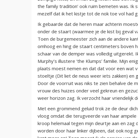
the family tradition’ ook ruim bemeten was. Ik 
mezelf dat ik het kistje tot de nok toe vol had
Ik gebaarde dat de heren maar achterin moesten
onder de staart (waarmee je de kist bij geval 
Toen de burgemeester zich aan de andere kan
omhoog en hing de staart centimeters boven he
schaar van de demper was volledig uitgerekt. 
Murphy’s illustere ‘the Klumps’ familie. Mijn 
plaats moest nemen en dat dat voor een wat voo
stoeltje (Dit liet de neus weer iets zakken) e
Door de voorruit was niks te zien behalve de 
vrouw des huizes onder veel gekreun en gezuch
weer horizon zag. Ik verzocht haar vriendelijk 
Met een grommend geluid trok ze de deur dicht
vloog omdat die terugveerde van haar ampele di
kroop helemaal tegen mijn deurtje aan en zag 
worden door haar linker dijbeen, dat ook nog ge
kant meer op! Toen moest ik als service van de