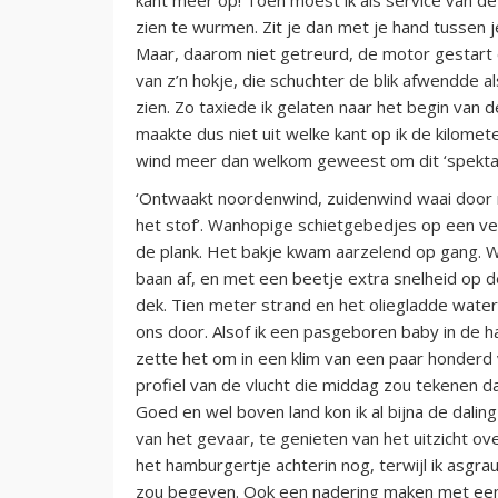
zien te wurmen. Zit je dan met je hand tussen 
Maar, daarom niet getreurd, de motor gestart
van z’n hokje, die schuchter de blik afwendde al
zien. Zo taxiede ik gelaten naar het begin van
maakte dus niet uit welke kant op ik de kilomet
wind meer dan welkom geweest om dit ‘spektakel
‘Ontwaakt noordenwind, zuidenwind waai door mij
het stof’. Wanhopige schietgebedjes op een v
de plank. Het bakje kwam aarzelend op gang. 
baan af, en met een beetje extra snelheid op de 
dek. Tien meter strand en het oliegladde wate
ons door. Alsof ik een pasgeboren baby in de h
zette het om in een klim van een paar honderd 
profiel van de vlucht die middag zou tekenen dan
Goed en wel boven land kon ik al bijna de dali
van het gevaar, te genieten van het uitzicht ov
het hamburgertje achterin nog, terwijl ik asgr
zou begeven. Ook een nadering maken met een 