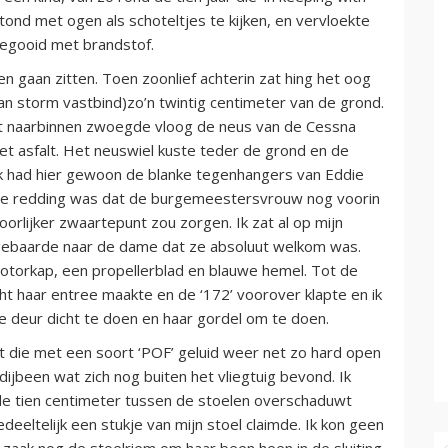
stond met ogen als schoteltjes te kijken, en vervloekte
 gegooid met brandstof.
 gaan zitten. Toen zoonlief achterin zat hing het oog
van storm vastbind)zo’n twintig centimeter van de grond.
t naarbinnen zwoegde vloog de neus van de Cessna
t asfalt. Het neuswiel kuste teder de grond en de
Ik had hier gewoon de blanke tegenhangers van Eddie
enige redding was dat de burgemeestersvrouw nog voorin
rlijker zwaartepunt zou zorgen. Ik zat al op mijn
n gebaarde naar de dame dat ze absoluut welkom was.
motorkap, een propellerblad en blauwe hemel. Tot de
t haar entree maakte en de ‘172’ voorover klapte en ik
de deur dicht te doen en haar gordel om te doen.
 die met een soort ‘POF’ geluid weer net zo hard open
jbeen wat zich nog buiten het vliegtuig bevond. Ik
de tien centimeter tussen de stoelen overschaduwt
deeltelijk een stukje van mijn stoel claimde. Ik kon geen
 zaak nog de stoelriem om haar been heen in de sluiting