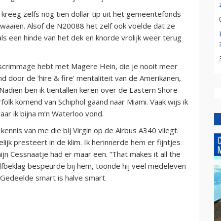
 kreeg zelfs nog tien dollar tip uit het gemeentefonds
tzwaaien. Alsof de N20088 het zelf ook voelde dat ze
ls een hinde van het dek en knorde vrolijk weer terug
 scrimmage hebt met Magere Hein, die je nooit meer
 door de ‘hire & fire’ mentaliteit van de Amerikanen,
 Nadien ben ik tientallen keren over de Eastern Shore
folk komend van Schiphol gaand naar Miami. Vaak wijs ik
waar ik bijna m’n Waterloo vond.
ennis van me die bij Virgin op de Airbus A340 vliegt.
lijk presteert in de klim. Ik herinnerde hem er fijntjes
mijn Cessnaatje had er maar een. “That makes it all the
elfbeklag bespeurde bij hem, toonde hij veel medeleven
 Gedeelde smart is halve smart.