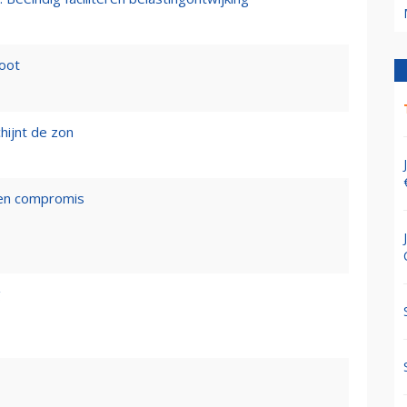
loot
hijnt de zon
een compromis
g