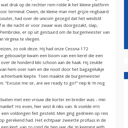
t wat druk op de rechter rem rolde ik het kleine platform
oor terminal. Owen, de kleine man met grijze ringbaard
bouter, had over de unicom gezegd dat het windstil
f ie die nacht er voor zwaar was doorgezakt, slap,
Al Pembroke, er op uit gestuurd om de burgemeester van
n Virginia te vliegen.
 reizen, zo ook deze. Hij had onze Cessna 172
ine gebouwtje kwam een boom van een kerel die een
 over de honderd kilo schoon aan de haak. Hij zeulde
 van hem over nam en die nooit door het bagageluikje
 de achterbank kiepte. Toen maakte de burgemeester
en. “Excuse me sir, are we ready to go?” riep ik ‘m nog
ar buiten met een vrouw die korter en breder was - min
nlief. Ho even, hier wist ik niks van. Ik voelde m’n
 een voldongen feit gesteld. Men ging gedrieën op reis
et op gerekend had. Het echtpaar zweette profuus in de
en kind, van zo rond de tien jaar die ‘in keeping with