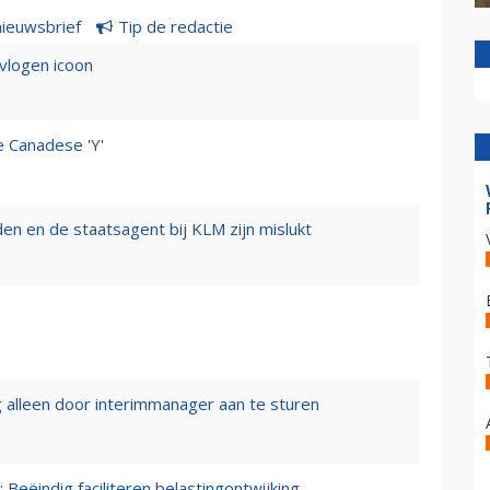
nieuwsbrief
Tip de redactie
evlogen icoon
e Canadese 'Y'
n en de staatsagent bij KLM zijn mislukt
 alleen door interimmanager aan te sturen
 Beëindig faciliteren belastingontwijking