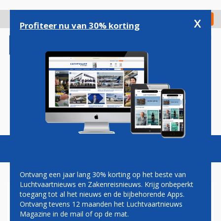
Overslaan
en
x
Digitaal Magazine
Registreer
Check in
naar
Profiteer nu van 30% korting
de
inhoud
gaan
Magazine
Podcasts
Vacatures
Toggl
naviga
Ontvang een jaar lang 30% korting op het beste van
Luchtvaartnieuws en Zakenreisnieuws. Krijg onbeperkt
toegang tot al het nieuws en de bijbehorende Apps.
DIEDERIK SWART: WERKEN
Ontvang tevens 12 maanden het Luchtvaartnieuws
OF ZITTEN?
Magazine in de mail of op de mat.