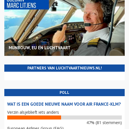
MIJNBOUW, EU EN LUCHTVAART
PARTNERS VAN LUCHTVAARTNIEUWS.NL!
POLL
WAT IS EEN GOEDE NIEUWE NAAM VOOR AIR FRANCE-KLM?
Verzin alsjeblieft iets anders
47% (81 stemmen)
European Airlines Group (EAG)