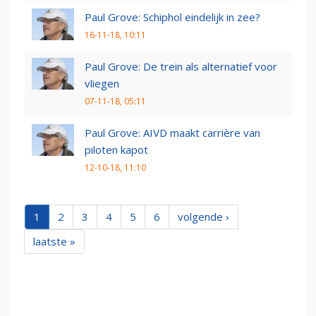
Paul Grove: Schiphol eindelijk in zee?
16-11-18, 10:11
Paul Grove: De trein als alternatief voor
vliegen
07-11-18, 05:11
Paul Grove: AIVD maakt carrière van
piloten kapot
12-10-18, 11:10
1
2
3
4
5
6
volgende ›
laatste »