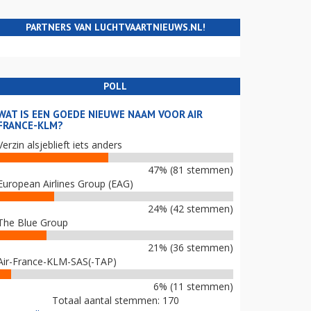
PARTNERS VAN LUCHTVAARTNIEUWS.NL!
POLL
WAT IS EEN GOEDE NIEUWE NAAM VOOR AIR
FRANCE-KLM?
Verzin alsjeblieft iets anders
47% (81 stemmen)
European Airlines Group (EAG)
24% (42 stemmen)
The Blue Group
21% (36 stemmen)
Air-France-KLM-SAS(-TAP)
6% (11 stemmen)
Totaal aantal stemmen: 170