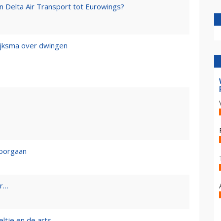
an Delta Air Transport tot Eurowings?
Dijksma over dwingen
doorgaan
er…
eltje en de arts