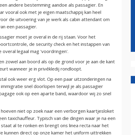
e een andere bestemming aandoe als passagier. En
aar vooral ook met je eigen maatschappij kan heel
voor de uitvoering van je werk als cabin attendant om
van een passagier.
ssagier moet je overal in de rij staan. Voor het
poortcontrole, de security check en het instappen van
je overal legaal mag 'voordringen'.
en zowel aan boord als op de grond voor je aan de kant
eurt wanneer je in privékledij rondloopt.
stal ook weer erg vlot. Op een paar uitzonderingen na
migratie snel doorlopen terwijl je als passagier
ewbagage ook op een aparte band, waardoor wij zo snel
 hoeven niet op zoek naar een verborgen kaartjesloket
een taxichauffeur. Typisch van die dingen waar je na een
staat al te ronken en brengt ons linea recta naar het
e kunnen direct op onze kamer het uniform uittrekken