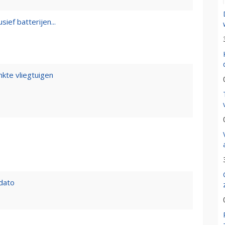
sief batterijen...
kte vliegtuigen
 dato