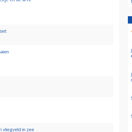
teit
aaien
n vliegveld in zee