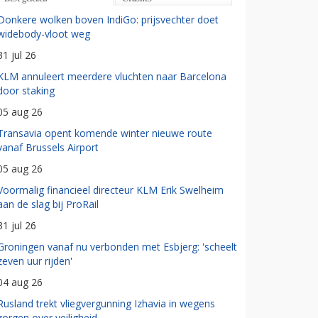
Donkere wolken boven IndiGo: prijsvechter doet
widebody-vloot weg
31 jul 26
KLM annuleert meerdere vluchten naar Barcelona
door staking
05 aug 26
Transavia opent komende winter nieuwe route
vanaf Brussels Airport
05 aug 26
Voormalig financieel directeur KLM Erik Swelheim
aan de slag bij ProRail
31 jul 26
Groningen vanaf nu verbonden met Esbjerg: 'scheelt
zeven uur rijden'
04 aug 26
Rusland trekt vliegvergunning Izhavia in wegens
zorgen over veiligheid