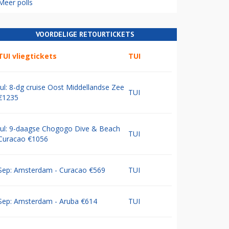
Meer polls
VOORDELIGE RETOURTICKETS
TUI vliegtickets
TUI
Jul: 8-dg cruise Oost Middellandse Zee
TUI
€1235
Jul: 9-daagse Chogogo Dive & Beach
TUI
Curacao €1056
Sep: Amsterdam - Curacao €569
TUI
Sep: Amsterdam - Aruba €614
TUI