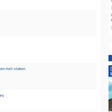
ken met staken
les