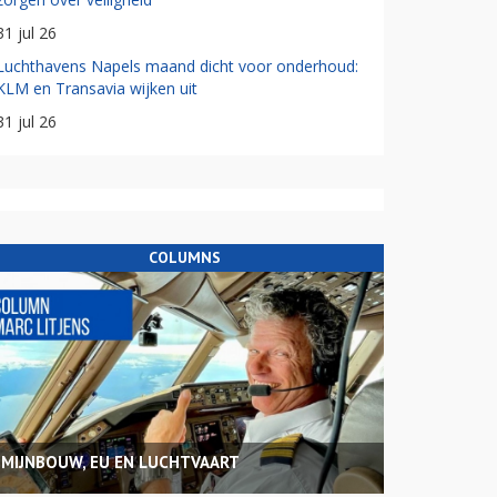
31 jul 26
Luchthavens Napels maand dicht voor onderhoud:
KLM en Transavia wijken uit
31 jul 26
COLUMNS
MIJNBOUW, EU EN LUCHTVAART