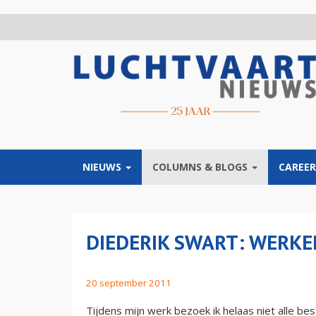
Overslaan
en
naar
de
inhoud
gaan
NIEUWS
COLUMNS & BLOGS
CAREER
DIEDERIK SWART: WERKE
20 september 2011
Tijdens mijn werk bezoek ik helaas niet alle be