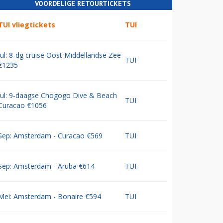
VOORDELIGE RETOURTICKETS
TUI vliegtickets
TUI
Jul: 8-dg cruise Oost Middellandse Zee
TUI
€1235
Jul: 9-daagse Chogogo Dive & Beach
TUI
Curacao €1056
Sep: Amsterdam - Curacao €569
TUI
Sep: Amsterdam - Aruba €614
TUI
Mei: Amsterdam - Bonaire €594
TUI