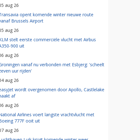
05 aug 26
Transavia opent komende winter nieuwe route
vanaf Brussels Airport
05 aug 26
KLM stelt eerste commerciële vlucht met Airbus
A350-900 uit
06 aug 26
Groningen vanaf nu verbonden met Esbjerg: 'scheelt
zeven uur rijden'
04 aug 26
easyJet wordt overgenomen door Apollo, Castlelake
haakt af
06 aug 26
National Airlines voert langste vrachtvlucht met
Boeing 777F ooit uit
07 aug 26
Luchthaven Luik krijgt komende winter weer