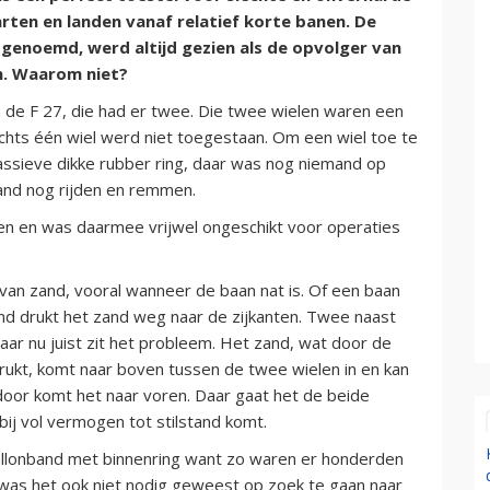
rten en landen vanaf relatief korte banen. De
 genoemd, werd altijd gezien als de opvolger van
n. Waarom niet?
n de F 27, die had er twee. Die twee wielen waren een
Slechts één wiel werd niet toegestaan. Om een wiel toe te
ssieve dikke rubber ring, daar was nog niemand op
and nog rijden en remmen.
en en was daarmee vrijwel ongeschikt voor operaties
van zand, vooral wanneer de baan nat is. Of een baan
zand drukt het zand weg naar de zijkanten. Twee naast
aar nu juist zit het probleem. Het zand, wat door de
ukt, komt naar boven tussen de twee wielen in en kan
or komt het naar voren. Daar gaat het de beide
 bij vol vermogen tot stilstand komt.
allonband met binnenring want zo waren er honderden
was het ook niet nodig geweest op zoek te gaan naar