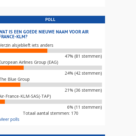
POLL
WAT IS EEN GOEDE NIEUWE NAAM VOOR AIR
FRANCE-KLM?
Verzin alsjeblieft iets anders
47% (81 stemmen)
European Airlines Group (EAG)
24% (42 stemmen)
The Blue Group
21% (36 stemmen)
Air-France-KLM-SAS(-TAP)
6% (11 stemmen)
Totaal aantal stemmen: 170
Meer polls