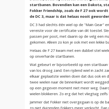
startbanen. Bovendien kan een Dakota, sta
Fokker Friendship, zoals de F 27 ook wordt
de DC 3, maar is dat helaas nooit geworde
DC 3 had slechts één wiel op de "Main Gear" e
vereiste voor de certificatie van dit toestel. 
passen per poot, met daarin op de velg een ma
gekomen. Alleen zo kon je ook met een lekke b
Helaas de F 27 kwam met een dubbel stel wiel
op onverharde startbanen.
Wat gebeurt er bijvoorbeeld op een startbaan 
van los droog zand. Een rijdend wiel in zacht 
elkaar geplaatste wielen doen dat dus ook en d
twee wielen naar de binnenkant wordt weggedr
op een gegeven moment niet meer weg. Daardo
wielen blokkeren. Zo erg dat het vliegtuig zelfs
Jammer dat Fokker niet overgegaan is op de b
zo niet duizenden Fokkers meer verkocht. Dan 