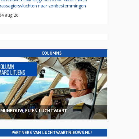
passagiersvluchten naar zonbestemmingen
04 aug 26
COLUMNS
MIJNBOUW, EU EN LUCHTVAART
PARTNERS VAN LUCHTVAARTNIEUWS.NL!