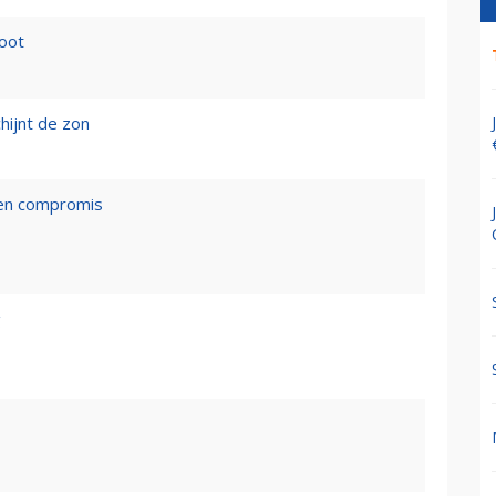
loot
hijnt de zon
een compromis
g