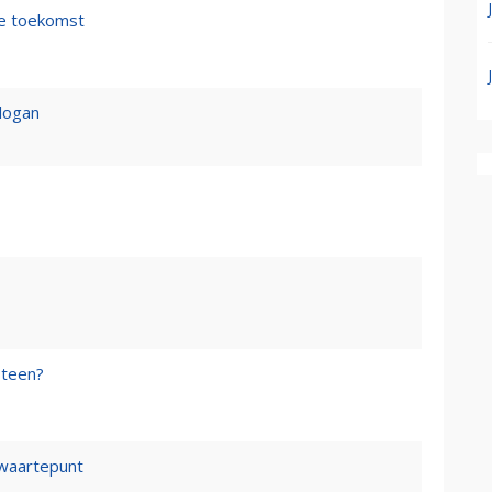
de toekomst
logan
steen?
waartepunt