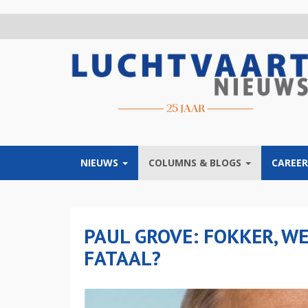
Overslaan
en
naar
de
inhoud
gaan
NIEUWS
COLUMNS & BLOGS
CAREER
PAUL GROVE: FOKKER, WE
FATAAL?