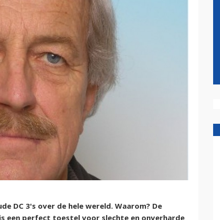
ude DC 3's over de hele wereld. Waarom? De
is een perfect toestel voor slechte en onverharde