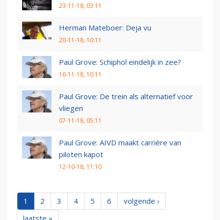
23-11-18, 03:11
Herman Mateboer: Deja vu
20-11-18, 10:11
Paul Grove: Schiphol eindelijk in zee?
16-11-18, 10:11
Paul Grove: De trein als alternatief voor
vliegen
07-11-18, 05:11
Paul Grove: AIVD maakt carrière van
piloten kapot
12-10-18, 11:10
1
2
3
4
5
6
volgende ›
laatste »