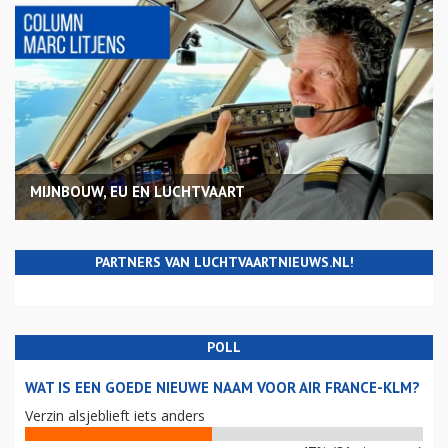
MIJNBOUW, EU EN LUCHTVAART
PARTNERS VAN LUCHTVAARTNIEUWS.NL!
POLL
WAT IS EEN GOEDE NIEUWE NAAM VOOR AIR FRANCE-KLM?
Verzin alsjeblieft iets anders