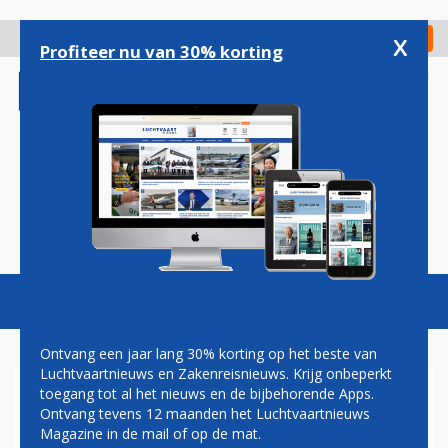
Overslaan
en
x
Digitaal Magazine
Registreer
Check in
naar
Profiteer nu van 30% korting
de
inhoud
gaan
Magazine
Podcasts
Vacatures
Toggl
naviga
Ontvang een jaar lang 30% korting op het beste van
Luchtvaartnieuws en Zakenreisnieuws. Krijg onbeperkt
toegang tot al het nieuws en de bijbehorende Apps.
HERMAN MATEBOER: TAKE
Ontvang tevens 12 maanden het Luchtvaartnieuws
OFF!!
Magazine in de mail of op de mat.