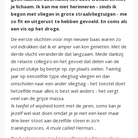
je lichaam. Ik kan me niet herinneren - sinds ik
begon met vliegen in grote straalvliegtuigen - me
zo fit en uitgerust te hebben gevoeld. En soms als
een vis op het droge.
De eerste vluchten voor mijn nieuwe baas waren zo
vol indrukken dat ik er amper van kon genieten. Met de
derde vlucht veranderde dat langzaam. Mede dankzij
de relaxte collega's en het gevoel dat delen van de
puzzel stukje bij beetje op zijn plaats vielen. Twintig
jaar op eenzelfde type vliegtuig vliegen en dan
omscholen naar een ander vliegtuig - het toestel doet
hetzelfde maar alles is best wel anders - het vergt
veel van de grijze massa.
Ik twijfel of wijsheid komt met de jaren, soms kan je
jezelf wel wat doen omdat je je niet een keer maar
drie keer stoot aan dezelfde steen in zo'n
trainingsproces.
A mule called Herman...