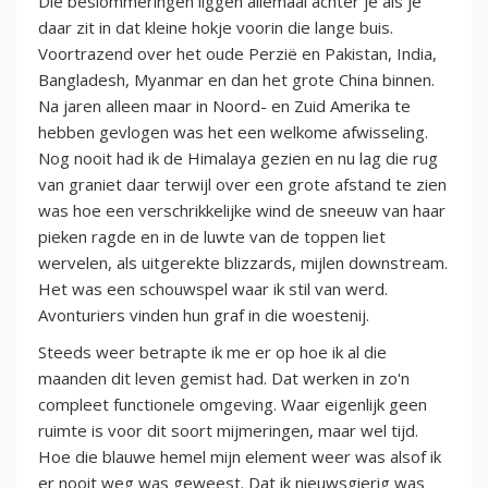
Die beslommeringen liggen allemaal achter je als je
daar zit in dat kleine hokje voorin die lange buis.
Voortrazend over het oude Perzië en Pakistan, India,
Bangladesh, Myanmar en dan het grote China binnen.
Na jaren alleen maar in Noord- en Zuid Amerika te
hebben gevlogen was het een welkome afwisseling.
Nog nooit had ik de Himalaya gezien en nu lag die rug
van graniet daar terwijl over een grote afstand te zien
was hoe een verschrikkelijke wind de sneeuw van haar
pieken ragde en in de luwte van de toppen liet
wervelen, als uitgerekte blizzards, mijlen downstream.
Het was een schouwspel waar ik stil van werd.
Avonturiers vinden hun graf in die woestenij.
Steeds weer betrapte ik me er op hoe ik al die
maanden dit leven gemist had. Dat werken in zo'n
compleet functionele omgeving. Waar eigenlijk geen
ruimte is voor dit soort mijmeringen, maar wel tijd.
Hoe die blauwe hemel mijn element weer was alsof ik
er nooit weg was geweest. Dat ik nieuwsgierig was