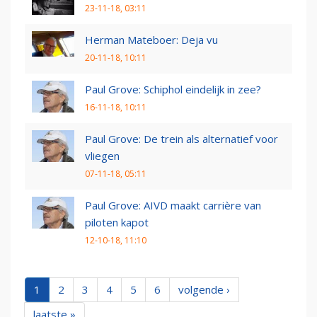
23-11-18, 03:11
Herman Mateboer: Deja vu
20-11-18, 10:11
Paul Grove: Schiphol eindelijk in zee?
16-11-18, 10:11
Paul Grove: De trein als alternatief voor
vliegen
07-11-18, 05:11
Paul Grove: AIVD maakt carrière van
piloten kapot
12-10-18, 11:10
1
2
3
4
5
6
volgende ›
laatste »