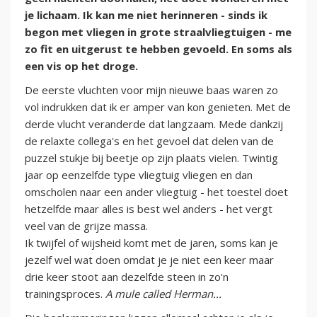
je lichaam. Ik kan me niet herinneren - sinds ik
begon met vliegen in grote straalvliegtuigen - me
zo fit en uitgerust te hebben gevoeld. En soms als
een vis op het droge.
De eerste vluchten voor mijn nieuwe baas waren zo
vol indrukken dat ik er amper van kon genieten. Met de
derde vlucht veranderde dat langzaam. Mede dankzij
de relaxte collega's en het gevoel dat delen van de
puzzel stukje bij beetje op zijn plaats vielen. Twintig
jaar op eenzelfde type vliegtuig vliegen en dan
omscholen naar een ander vliegtuig - het toestel doet
hetzelfde maar alles is best wel anders - het vergt
veel van de grijze massa.
Ik twijfel of wijsheid komt met de jaren, soms kan je
jezelf wel wat doen omdat je je niet een keer maar
drie keer stoot aan dezelfde steen in zo'n
trainingsproces.
A mule called Herman...