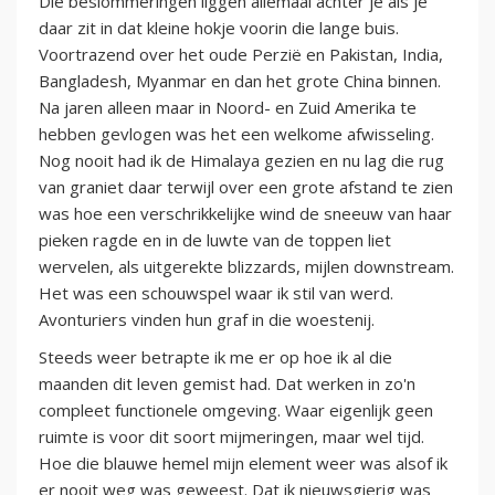
Die beslommeringen liggen allemaal achter je als je
daar zit in dat kleine hokje voorin die lange buis.
Voortrazend over het oude Perzië en Pakistan, India,
Bangladesh, Myanmar en dan het grote China binnen.
Na jaren alleen maar in Noord- en Zuid Amerika te
hebben gevlogen was het een welkome afwisseling.
Nog nooit had ik de Himalaya gezien en nu lag die rug
van graniet daar terwijl over een grote afstand te zien
was hoe een verschrikkelijke wind de sneeuw van haar
pieken ragde en in de luwte van de toppen liet
wervelen, als uitgerekte blizzards, mijlen downstream.
Het was een schouwspel waar ik stil van werd.
Avonturiers vinden hun graf in die woestenij.
Steeds weer betrapte ik me er op hoe ik al die
maanden dit leven gemist had. Dat werken in zo'n
compleet functionele omgeving. Waar eigenlijk geen
ruimte is voor dit soort mijmeringen, maar wel tijd.
Hoe die blauwe hemel mijn element weer was alsof ik
er nooit weg was geweest. Dat ik nieuwsgierig was