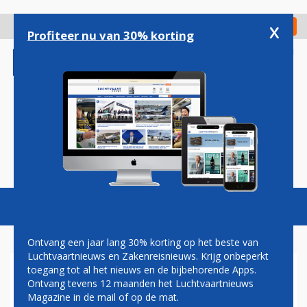
Overslaan
en
x
Digitaal Magazine
Registreer
Check in
naar
Profiteer nu van 30% korting
de
inhoud
gaan
Magazine
Podcasts
Vacatures
Toggl
naviga
Ontvang een jaar lang 30% korting op het beste van
Luchtvaartnieuws en Zakenreisnieuws. Krijg onbeperkt
toegang tot al het nieuws en de bijbehorende Apps.
HERMAN MATEBOER: TAKE
Ontvang tevens 12 maanden het Luchtvaartnieuws
OFF!!
Magazine in de mail of op de mat.