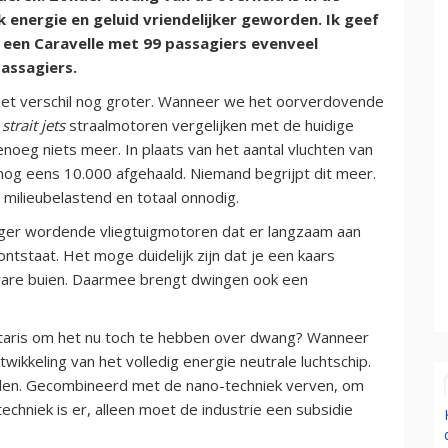
k energie en geluid vriendelijker geworden. Ik geef
e een Caravelle met 99 passagiers evenveel
assagiers.
het verschil nog groter. Wanneer we het oorverdovende
n
strait jets
straalmotoren vergelijken met de huidige
noeg niets meer. In plaats van het aantal vluchten van
r nog eens 10.000 afgehaald. Niemand begrijpt dit meer.
, milieubelastend en totaal onnodig.
iger wordende vliegtuigmotoren dat er langzaam aan
ntstaat. Het moge duidelijk zijn dat je een kaars
 zware buien. Daarmee brengt dwingen ook een
etaris om het nu toch te hebben over dwang? Wanneer
wikkeling van het volledig energie neutrale luchtschip.
elen. Gecombineerd met de nano-techniek verven, om
echniek is er, alleen moet de industrie een subsidie