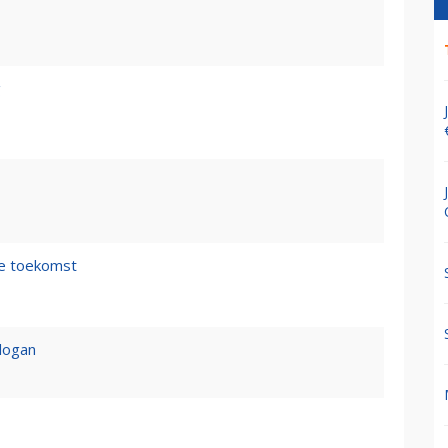
g
de toekomst
logan