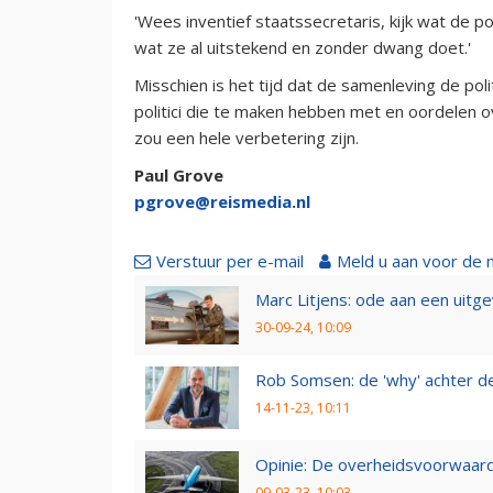
'Wees inventief staatssecretaris, kijk wat de po
wat ze al uitstekend en zonder dwang doet.'
Misschien is het tijd dat de samenleving de pol
politici die te maken hebben met en oordelen o
zou een hele verbetering zijn.
Paul Grove
pgrove@reismedia.nl
Verstuur per e-mail
Meld u aan voor de 
Marc Litjens: ode aan een uitg
30-09-24, 10:09
Rob Somsen: de 'why' achter d
14-11-23, 10:11
Opinie: De overheidsvoorwaarde
09-03-23, 10:03