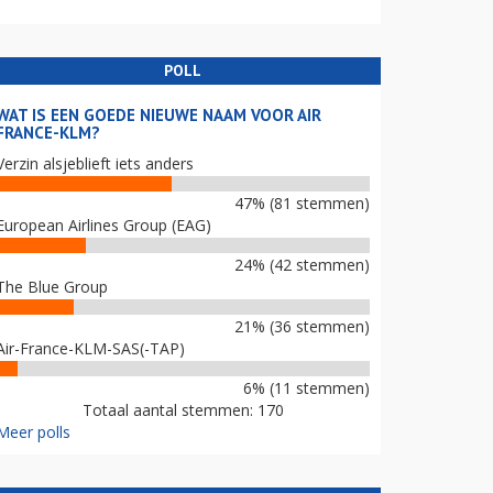
POLL
WAT IS EEN GOEDE NIEUWE NAAM VOOR AIR
FRANCE-KLM?
Verzin alsjeblieft iets anders
47% (81 stemmen)
European Airlines Group (EAG)
24% (42 stemmen)
The Blue Group
21% (36 stemmen)
Air-France-KLM-SAS(-TAP)
6% (11 stemmen)
Totaal aantal stemmen: 170
Meer polls