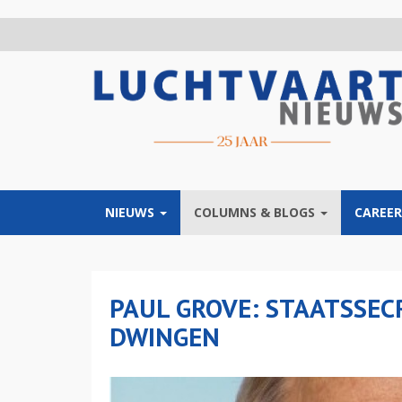
Overslaan
en
naar
de
inhoud
gaan
NIEUWS
COLUMNS & BLOGS
CAREER
PAUL GROVE: STAATSSEC
DWINGEN