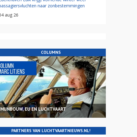
passagiersvluchten naar zonbestemmingen
04 aug 26
COLUMNS
MIJNBOUW, EU EN LUCHTVAART
PARTNERS VAN LUCHTVAARTNIEUWS.NL!