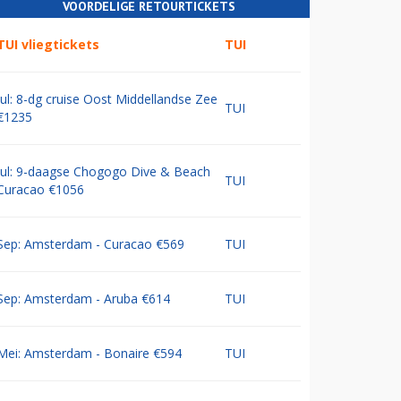
VOORDELIGE RETOURTICKETS
TUI vliegtickets
TUI
Jul: 8-dg cruise Oost Middellandse Zee
TUI
€1235
Jul: 9-daagse Chogogo Dive & Beach
TUI
Curacao €1056
Sep: Amsterdam - Curacao €569
TUI
Sep: Amsterdam - Aruba €614
TUI
Mei: Amsterdam - Bonaire €594
TUI