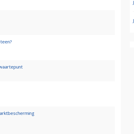
steen?
waartepunt
marktbescherming