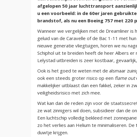
afgelopen 50 jaar luchttransport aanzienlij
u een voorbeeld: in de 60er jaren gebruikt
brandstof, als nu een Boeing 757 met 220 p
Wanneer we vergelijken met de Dreamliner is 
geluid van de Caravelle of de Bac 1-11 met hu
nieuwe generatie vliegtuigen, horen we nu nage
Schiphol uit te breiden heeft de heer Albers e
Lelystad uitbreiden is zeer kostbaar, gevaarlijk
Ook is het goed te weten met de alsmaar zuin
ook een steeds groter risico op een
flame out
o
makkelijker uitblaast dan een fakkel, zeker in
veiligheidsrisico met zich mee.
Wat kan dan de reden zijn voor de staatssecr
ze wat zinnigers wil doen, subsidieer dan de ont
Een luchtschip volledig bekleed met zonnepan
zo het verlies aan Helium te minimaliseren. De t
duwtje krijgen.