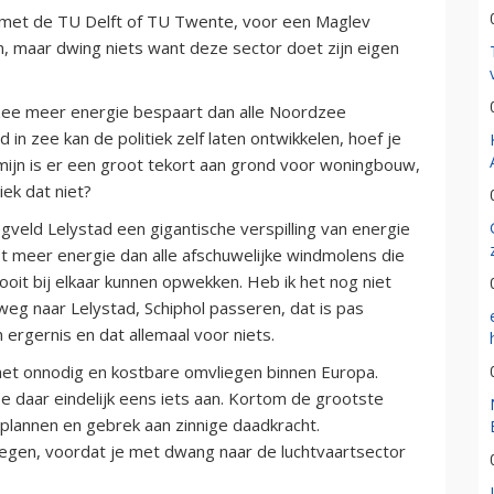
n met de TU Delft of TU Twente, voor een Maglev
, maar dwing niets want deze sector doet zijn eigen
 zee meer energie bespaart dan alle Noordzee
in zee kan de politiek zelf laten ontwikkelen, hoef je
rmijn is er een groot tekort aan grond voor woningbouw,
iek dat niet?
gveld Lelystad een gigantische verspilling van energie
st meer energie dan alle afschuwelijke windmolens die
 ooit bij elkaar kunnen opwekken. Heb ik het nog niet
eg naar Lelystad, Schiphol passeren, dat is pas
 ergernis en dat allemaal voor niets.
p het onnodig en kostbare omvliegen binnen Europa.
oe daar eindelijk eens iets aan. Kortom de grootste
e plannen en gebrek aan zinnige daadkracht.
iegen, voordat je met dwang naar de luchtvaartsector