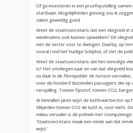
Of ga investeren in een proefopstelling same
startbaan. Mogelijkheden genoeg zou ik zeggen
zaken geweldig goed.
Weet de staatssecretaris dat een vliegveld in
windmolens ooit kunnen opwekken? Dit vliegveld 
niet de sector voor te dwingen. Daarbij, op te
vooral rond het huidige Schiphol, of ziet de polit
Weet de staatssecretaris dat het onnodige vlie
is? Het omvliegen naar en van dat vliegveld ko
nu daar in de Flevopolder de horizon vervuilen,
over de honderd duizenden passagiers die op w
verspilling. Tonnen fijnstof, tonnen CO2, bergen
Al tientallen jaren wijst de luchtvaartsector o
Miljarden tonnen CO2 de lucht in, voor niets. D
milieu vervuiler is de politiek met stompzinnig
'Staatssecretaris maak een einde aan dat omvl
wijst.'