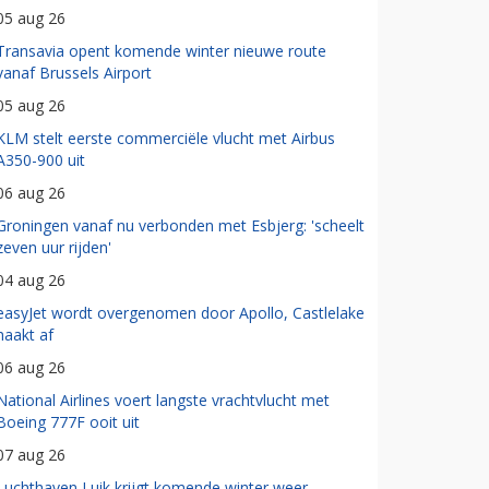
05 aug 26
Transavia opent komende winter nieuwe route
vanaf Brussels Airport
05 aug 26
KLM stelt eerste commerciële vlucht met Airbus
A350-900 uit
06 aug 26
Groningen vanaf nu verbonden met Esbjerg: 'scheelt
zeven uur rijden'
04 aug 26
easyJet wordt overgenomen door Apollo, Castlelake
haakt af
06 aug 26
National Airlines voert langste vrachtvlucht met
Boeing 777F ooit uit
07 aug 26
Luchthaven Luik krijgt komende winter weer