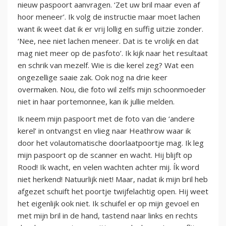
nieuw paspoort aanvragen. ‘Zet uw bril maar even af
hoor meneer’. Ik volg de instructie maar moet lachen
want ik weet dat ik er vrij lollig en suffig uitzie zonder.
‘Nee, nee niet lachen meneer. Dat is te vrolijk en dat
mag niet meer op de pasfoto’. Ik kijk naar het resultaat
en schrik van mezelf. Wie is die kerel zeg? Wat een
ongezellige saaie zak. Ook nog na drie keer
overmaken. Nou, die foto wil zelfs mijn schoonmoeder
niet in haar portemonnee, kan ik jullie melden.
Ik neem mijn paspoort met de foto van die ‘andere
kerel’ in ontvangst en vlieg naar Heathrow waar ik
door het volautomatische doorlaatpoortje mag. Ik leg
mijn paspoort op de scanner en wacht. Hij blijft op
Rood! Ik wacht, en velen wachten achter mij. Ík word
niet herkend! Natuurlijk niet! Maar, nadat ik mijn bril heb
afgezet schuift het poortje twijfelachtig open. Hij weet
het eigenlijk ook niet. Ik schuifel er op mijn gevoel en
met mijn bril in de hand, tastend naar links en rechts