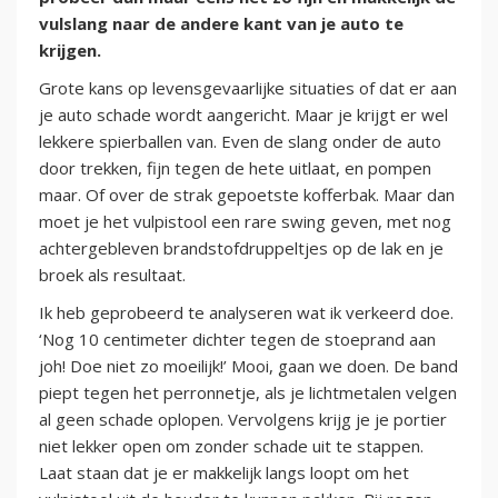
vulslang naar de andere kant van je auto te
krijgen.
Grote kans op levensgevaarlijke situaties of dat er aan
je auto schade wordt aangericht. Maar je krijgt er wel
lekkere spierballen van. Even de slang onder de auto
door trekken, fijn tegen de hete uitlaat, en pompen
maar. Of over de strak gepoetste kofferbak. Maar dan
moet je het vulpistool een rare swing geven, met nog
achtergebleven brandstofdruppeltjes op de lak en je
broek als resultaat.
Ik heb geprobeerd te analyseren wat ik verkeerd doe.
‘Nog 10 centimeter dichter tegen de stoeprand aan
joh! Doe niet zo moeilijk!’ Mooi, gaan we doen. De band
piept tegen het perronnetje, als je lichtmetalen velgen
al geen schade oplopen. Vervolgens krijg je je portier
niet lekker open om zonder schade uit te stappen.
Laat staan dat je er makkelijk langs loopt om het