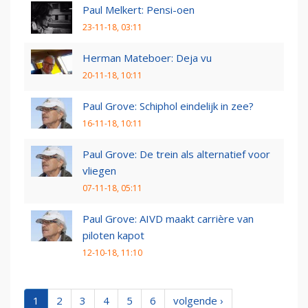
Paul Melkert: Pensi-oen
23-11-18, 03:11
Herman Mateboer: Deja vu
20-11-18, 10:11
Paul Grove: Schiphol eindelijk in zee?
16-11-18, 10:11
Paul Grove: De trein als alternatief voor
vliegen
07-11-18, 05:11
Paul Grove: AIVD maakt carrière van
piloten kapot
12-10-18, 11:10
1
2
3
4
5
6
volgende ›