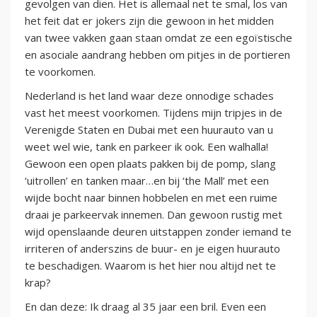
gevolgen van dien. Het is allemaal net te smal, los van
het feit dat er jokers zijn die gewoon in het midden
van twee vakken gaan staan omdat ze een egoïstische
en asociale aandrang hebben om pitjes in de portieren
te voorkomen.
Nederland is het land waar deze onnodige schades
vast het meest voorkomen. Tijdens mijn tripjes in de
Verenigde Staten en Dubai met een huurauto van u
weet wel wie, tank en parkeer ik ook. Een walhalla!
Gewoon een open plaats pakken bij de pomp, slang
‘uitrollen’ en tanken maar…en bij ‘the Mall’ met een
wijde bocht naar binnen hobbelen en met een ruime
draai je parkeervak innemen. Dan gewoon rustig met
wijd openslaande deuren uitstappen zonder iemand te
irriteren of anderszins de buur- en je eigen huurauto
te beschadigen. Waarom is het hier nou altijd net te
krap?
En dan deze: Ik draag al 35 jaar een bril. Even een