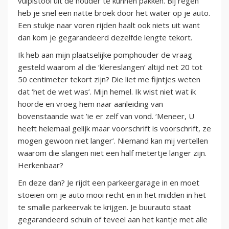
vulpistool uit de houder te kunnen pakken. Bij regen
heb je snel een natte broek door het water op je auto.
Een stukje naar voren rijden haalt ook niets uit want
dan kom je gegarandeerd dezelfde lengte tekort.
Ik heb aan mijn plaatselijke pomphouder de vraag
gesteld waarom al die ‘klereslangen’ altijd net 20 tot
50 centimeter tekort zijn? Die liet me fijntjes weten
dat ‘het de wet was’. Mijn hemel. Ik wist niet wat ik
hoorde en vroeg hem naar aanleiding van
bovenstaande wat ’ie er zelf van vond. ‘Meneer, U
heeft helemaal gelijk maar voorschrift is voorschrift, ze
mogen gewoon niet langer’. Niemand kan mij vertellen
waarom die slangen niet een half metertje langer zijn.
Herkenbaar?
En deze dan? Je rijdt een parkeergarage in en moet
stoeien om je auto mooi recht en in het midden in het
te smalle parkeervak te krijgen. Je buurauto staat
gegarandeerd schuin of teveel aan het kantje met alle