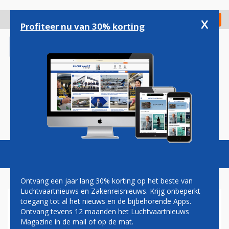
Overslaan
en
x
Digitaal Magazine
Registreer
Check in
naar
Profiteer nu van 30% korting
de
inhoud
gaan
Magazine
Podcasts
Vacatures
Toggl
naviga
Ontvang een jaar lang 30% korting op het beste van
Luchtvaartnieuws en Zakenreisnieuws. Krijg onbeperkt
toegang tot al het nieuws en de bijbehorende Apps.
HENK VAN DEN HELDER:
Ontvang tevens 12 maanden het Luchtvaartnieuws
KLERESLANGEN
Magazine in de mail of op de mat.