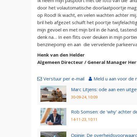
Ik neem mijn paspoort met de foto van die ‘and
door het volautomatische doorlaatpoortje mag. I
op Rood! Ik wacht, en velen wachten achter mij. 
bril heb afgezet schuift het poortje twijfelachtig
mijn gevoel en met mijn bril in de hand, tasten
denk na… In een flits over deuken in mijn porti
benzinepomp en aan die vervelende parkeervakke
Henk van den Helder
Algemeen Directeur / General Manager Her
Verstuur per e-mail
Meld u aan voor de 
Marc Litjens: ode aan een uitg
30-09-24, 10:09
Rob Somsen: de 'why' achter d
14-11-23, 10:11
Opinie: De overheidsvoorwaarde