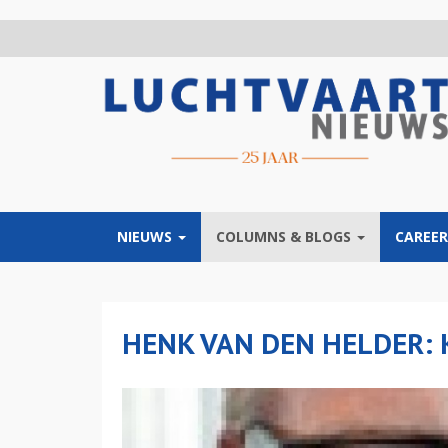
Overslaan
en
naar
de
inhoud
gaan
NIEUWS
COLUMNS & BLOGS
CAREER
HENK VAN DEN HELDER: