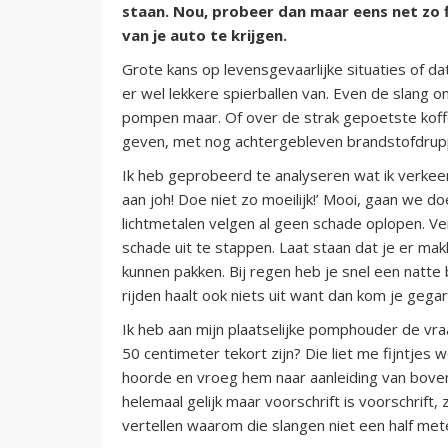
staan. Nou, probeer dan maar eens net zo f
van je auto te krijgen.
Grote kans op levensgevaarlijke situaties of da
er wel lekkere spierballen van. Even de slang on
pompen maar. Of over de strak gepoetste koffe
geven, met nog achtergebleven brandstofdruppel
Ik heb geprobeerd te analyseren wat ik verkee
aan joh! Doe niet zo moeilijk!’ Mooi, gaan we d
lichtmetalen velgen al geen schade oplopen. Ver
schade uit te stappen. Laat staan dat je er makk
kunnen pakken. Bij regen heb je snel een natte
rijden haalt ook niets uit want dan kom je gega
Ik heb aan mijn plaatselijke pomphouder de vraa
50 centimeter tekort zijn? Die liet me fijntjes w
hoorde en vroeg hem naar aanleiding van boven
helemaal gelijk maar voorschrift is voorschrift
vertellen waarom die slangen niet een half mete