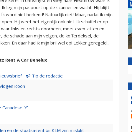
ere kerel’ in ontvangst en vlieg naar Heathrow waar ik
k leg mijn paspoort op de scanner en wacht. Hij blijft
Ík word niet herkend! Natuurlijk niet! Maar, nadat ik mijn
 open. Hij weet het eigenlijk ook niet. Ik schuifel er op
d naar links en rechts doorheen, moet even zitten en
er, de schade aan mijn velgen, de kofferdeksel, de
n. En daar had ik mijn bril wel op! Lekker geregeld...
tz Rent A Car Benelux
nieuwsbrief
Tip de redactie
evlogen icoon
e Canadese 'Y'
n en de staatsagent bij KLM zijn mislukt