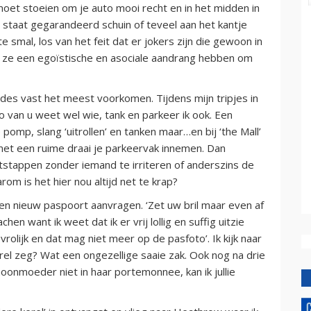
moet stoeien om je auto mooi recht en in het midden in
o staat gegarandeerd schuin of teveel aan het kantje
e smal, los van het feit dat er jokers zijn die gewoon in
 ze een egoïstische en asociale aandrang hebben om
des vast het meest voorkomen. Tijdens mijn tripjes in
 van u weet wel wie, tank en parkeer ik ook. Een
pomp, slang ‘uitrollen’ en tanken maar…en bij ‘the Mall’
et een ruime draai je parkeervak innemen. Dan
stappen zonder iemand te irriteren of anderszins de
om is het hier nou altijd net te krap?
 een nieuw paspoort aanvragen. ‘Zet uw bril maar even af
en want ik weet dat ik er vrij lollig en suffig uitzie
vrolijk en dat mag niet meer op de pasfoto’. Ik kijk naar
kerel zeg? Wat een ongezellige saaie zak. Ook nog na drie
hoonmoeder niet in haar portemonnee, kan ik jullie