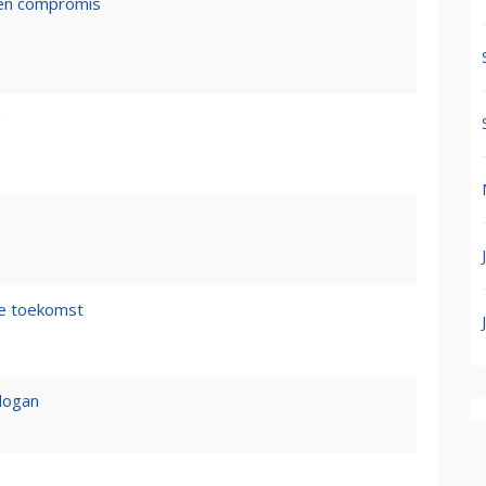
een compromis
g
de toekomst
logan