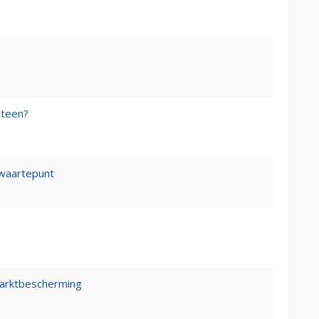
steen?
waartepunt
marktbescherming