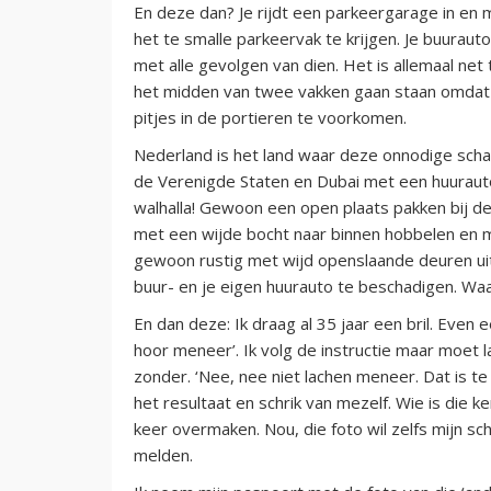
En deze dan? Je rijdt een parkeergarage in en 
het te smalle parkeervak te krijgen. Je buuraut
met alle gevolgen van dien. Het is allemaal net t
het midden van twee vakken gaan staan omdat
pitjes in de portieren te voorkomen.
Nederland is het land waar deze onnodige scha
de Verenigde Staten en Dubai met een huurauto
walhalla! Gewoon een open plaats pakken bij de 
met een wijde bocht naar binnen hobbelen en m
gewoon rustig met wijd openslaande deuren uit
buur- en je eigen huurauto te beschadigen. Waar
En dan deze: Ik draag al 35 jaar een bril. Even
hoor meneer’. Ik volg de instructie maar moet lach
zonder. ‘Nee, nee niet lachen meneer. Dat is te 
het resultaat en schrik van mezelf. Wie is die 
keer overmaken. Nou, die foto wil zelfs mijn sc
melden.