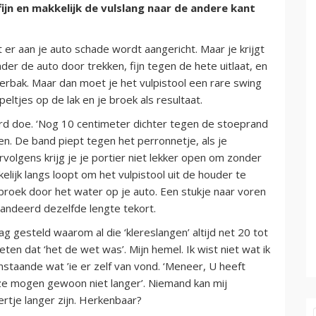
ijn en makkelijk de vulslang naar de andere kant
t er aan je auto schade wordt aangericht. Maar je krijgt
der de auto door trekken, fijn tegen de hete uitlaat, en
rbak. Maar dan moet je het vulpistool een rare swing
tjes op de lak en je broek als resultaat.
rd doe. ‘Nog 10 centimeter dichter tegen de stoeprand
oen. De band piept tegen het perronnetje, als je
volgens krijg je je portier niet lekker open om zonder
elijk langs loopt om het vulpistool uit de houder te
 broek door het water op je auto. Een stukje naar voren
randeerd dezelfde lengte tekort.
g gesteld waarom al die ‘klereslangen’ altijd net 20 tot
eten dat ‘het de wet was’. Mijn hemel. Ik wist niet wat ik
staande wat ’ie er zelf van vond. ‘Meneer, U heeft
, ze mogen gewoon niet langer’. Niemand kan mij
rtje langer zijn. Herkenbaar?