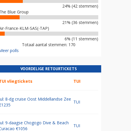
24% (42 stemmen)
The Blue Group
21% (36 stemmen)
Air-France-KLM-SAS(-TAP)
6% (11 stemmen)
Totaal aantal stemmen: 170
Meer polls
VOORDELIGE RETOURTICKETS
TUI vliegtickets
TUI
Jul: 8-dg cruise Oost Middellandse Zee
TUI
€1235
Jul: 9-daagse Chogogo Dive & Beach
TUI
Curacao €1056