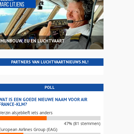
MIJNBOUW, EU EN LUCHTVAART
PARTNERS VAN LUCHTVAARTNIEUWS.NL!
POLL
WAT IS EEN GOEDE NIEUWE NAAM VOOR AIR
FRANCE-KLM?
Verzin alsjeblieft iets anders
47% (81 stemmen)
European Airlines Group (EAG)