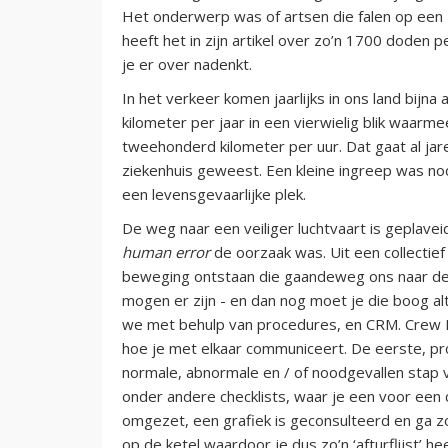
Het onderwerp was of artsen die falen op een 
heeft het in zijn artikel over zo’n 1700 doden 
je er over nadenkt.
In het verkeer komen jaarlijks in ons land bijna
kilometer per jaar in een vierwielig blik waa
tweehonderd kilometer per uur. Dat gaat al jaren
ziekenhuis geweest. Een kleine ingreep was nod
een levensgevaarlijke plek.
De weg naar een veiliger luchtvaart is geplavei
human error
de oorzaak was. Uit een collectie
beweging ontstaan die gaandeweg ons naar de h
mogen er zijn - en dan nog moet je die boog al
we met behulp van procedures, en CRM. Crew
hoe je met elkaar communiceert. De eerste, pro
normale, abnormale en / of noodgevallen stap v
onder andere checklists, waar je een voor een c
omgezet, een grafiek is geconsulteerd en ga z
op de ketel waardoor je dus zo’n ‘afturflijst’ h