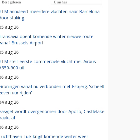
Best gelezen
Crashes
KLM annuleert meerdere vluchten naar Barcelona
door staking
05 aug 26
Transavia opent komende winter nieuwe route
vanaf Brussels Airport
05 aug 26
KLM stelt eerste commerciële vlucht met Airbus
A350-900 uit
06 aug 26
Groningen vanaf nu verbonden met Esbjerg: 'scheelt
zeven uur rijden'
04 aug 26
easyJet wordt overgenomen door Apollo, Castlelake
haakt af
06 aug 26
Luchthaven Luik krijgt komende winter weer