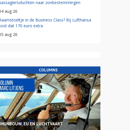
passagiersvluchten naar zonbestemmingen
04 aug 26
Raamstoeltje in de Business Class? Bij Lufthansa
kost dat 170 euro extra
05 aug 26
COLUMNS
MIJNBOUW, EU EN LUCHTVAART