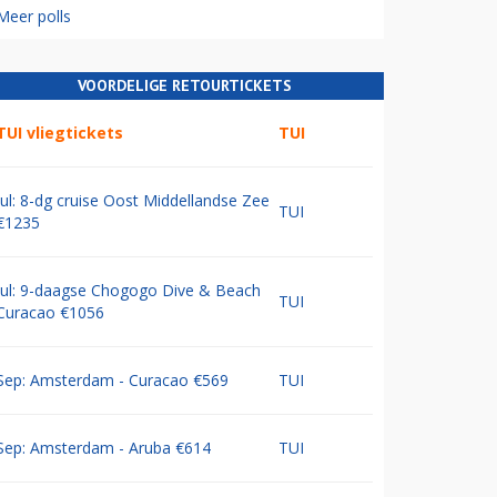
Meer polls
VOORDELIGE RETOURTICKETS
TUI vliegtickets
TUI
Jul: 8-dg cruise Oost Middellandse Zee
TUI
€1235
Jul: 9-daagse Chogogo Dive & Beach
TUI
Curacao €1056
Sep: Amsterdam - Curacao €569
TUI
Sep: Amsterdam - Aruba €614
TUI