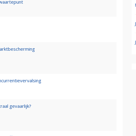
waartepunt
marktbescherming
ncurrentievervalsing
raal gevaarlijk?