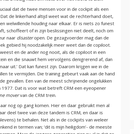
uciaal dat de twee mensen voor in de cockpit als een
at de linkerhand altijd weet wat de rechterhand doet,
en welwillende houding naar elkaar. Er is niets zo funest
t, schoffeert of in zijn beslissingen niet deelt, noch om
deur naar
disaster
open. De gezagvoerder mag dan de
fiek gebied hij noodzakelijk meer weet dan de copiloot.
eest en de ander nog nooit, als de copiloot in een
pitein en die snauwt hem vervolgens denigrerend af, dan
aar uit.’ Dat kan funest zijn. Daarom krijgen we in de
allen te vermijden. Die training gebeurt vaak aan de hand
rde gevallen. Een van de meest schrijnende ongelukken
 1977. Dat is voor wat betreft CRM een eyeopener
me mover
van de CRM trein.
baar nog op gang komen. Hier en daar gebruikt men al
aar deel twee van deze tandem is CRM, en daar is
levens) te behalen. Net als in de cockpits van weleer
enkend in termen van; ‘dit is mijn heiligdom’- de meeste
rmen. Maar de jongere generaties zien nu al in dat ze