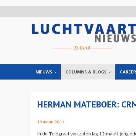
Overslaan
en
naar
de
inhoud
gaan
NIEUWS
COLUMNS & BLOGS
CAREER
HERMAN MATEBOER: CRM
19 maart 2011
In de Telegraaf van zaterdag 12 maart jongled