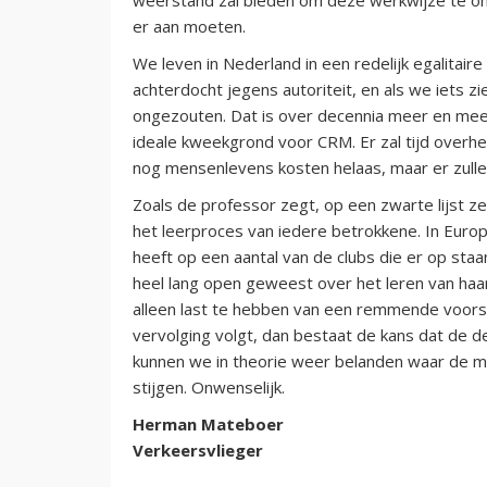
er aan moeten.
We leven in Nederland in een redelijk egalitai
achterdocht jegens autoriteit, en als we iets z
ongezouten. Dat is over decennia meer en meer
ideale kweekgrond voor CRM. Er zal tijd overhe
nog mensenlevens kosten helaas, maar er zullen
Zoals de professor zegt, op een zwarte lijst zet
het leerproces van iedere betrokkene. In Europa
heeft op een aantal van de clubs die er op sta
heel lang open geweest over het leren van haar
alleen last te hebben van een remmende voorspr
vervolging volgt, dan bestaat de kans dat de de
kunnen we in theorie weer belanden waar de me
stijgen. Onwenselijk.
Herman Mateboer
Verkeersvlieger