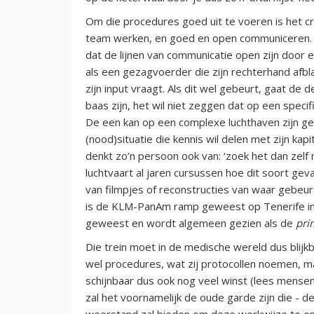
Om die procedures goed uit te voeren is het cr
team werken, en goed en open communiceren. D
dat de lijnen van communicatie open zijn door e
als een gezagvoerder die zijn rechterhand afblaf
zijn input vraagt. Als dit wel gebeurt, gaat de 
baas zijn, het wil niet zeggen dat op een speci
De een kan op een complexe luchthaven zijn gew
(nood)situatie die kennis wil delen met zijn ka
denkt zo’n persoon ook van: ‘zoek het dan zelf m
luchtvaart al jaren cursussen hoe dit soort gev
van filmpjes of reconstructies van waar gebeu
is de KLM-PanAm ramp geweest op Tenerife in
geweest en wordt algemeen gezien als de
pri
Die trein moet in de medische wereld dus blijk
wel procedures, wat zij protocollen noemen, m
schijnbaar dus ook nog veel winst (lees mensen
zal het voornamelijk de oude garde zijn die - d
weerstand zal bieden om deze werkwijze te oma