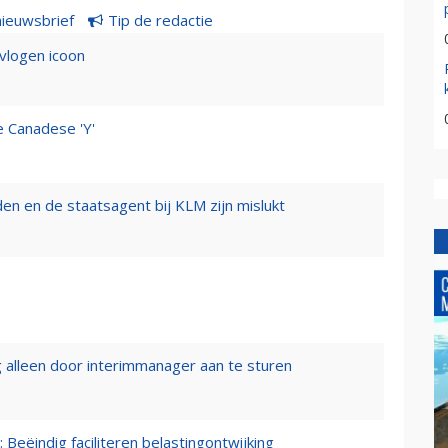
nieuwsbrief
Tip de redactie
evlogen icoon
e Canadese 'Y'
n en de staatsagent bij KLM zijn mislukt
 alleen door interimmanager aan te sturen
 Beëindig faciliteren belastingontwijking