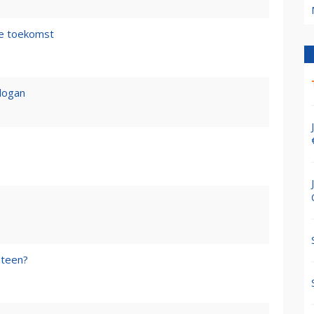
de toekomst
logan
steen?