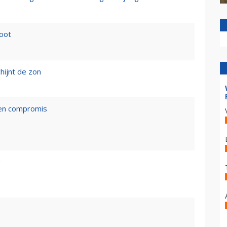
loot
hijnt de zon
een compromis
g