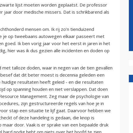
zwarte lijst moeten worden geplaatst. De professor
per jaar door medische missers. Dat is schrikbarend als
 achthonderd mensen om. Ik rij zo’n tienduizend
rmee je op tweebaans autowegen elkaar passeert met
 goed. Ik ben vorig jaar voor het eerst in jaren in het
ig, hier was ik dus gezien alle incidenten en doden op
d met talloze doden, waar in negen van de tien gevallen
f besef dat dit beter moest is decennia geleden een
uidige resultaten heeft geleid - en die resultaten
tijd op spanning houden en niet verslappen. Dat doen
 Resource Management. Zeg maar de psychologie van
cedures, zijn gestructureerde regels van hoe je in
oor stap een situatie te lijf gaat. Daarvoor hebben we
heckt of deze handeling is gedaan, die knop is
o maar door. Vaak is er sprake van een bepaalde druk
eel hard nodig hebt om niets over het hoofd te zien.