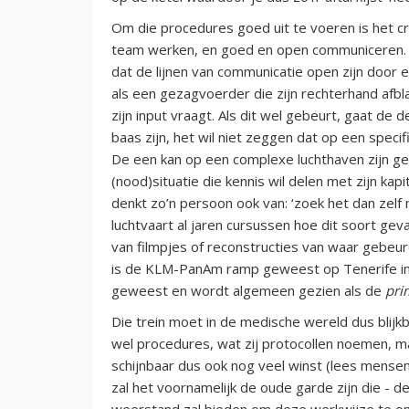
Om die procedures goed uit te voeren is het cr
team werken, en goed en open communiceren. D
dat de lijnen van communicatie open zijn door e
als een gezagvoerder die zijn rechterhand afblaf
zijn input vraagt. Als dit wel gebeurt, gaat de 
baas zijn, het wil niet zeggen dat op een speci
De een kan op een complexe luchthaven zijn gew
(nood)situatie die kennis wil delen met zijn ka
denkt zo’n persoon ook van: ‘zoek het dan zelf m
luchtvaart al jaren cursussen hoe dit soort gev
van filmpjes of reconstructies van waar gebeu
is de KLM-PanAm ramp geweest op Tenerife in
geweest en wordt algemeen gezien als de
pri
Die trein moet in de medische wereld dus blijk
wel procedures, wat zij protocollen noemen, m
schijnbaar dus ook nog veel winst (lees mensen
zal het voornamelijk de oude garde zijn die - d
weerstand zal bieden om deze werkwijze te oma