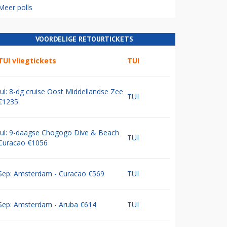
Meer polls
VOORDELIGE RETOURTICKETS
TUI vliegtickets
TUI
Jul: 8-dg cruise Oost Middellandse Zee
TUI
€1235
Jul: 9-daagse Chogogo Dive & Beach
TUI
Curacao €1056
Sep: Amsterdam - Curacao €569
TUI
Sep: Amsterdam - Aruba €614
TUI