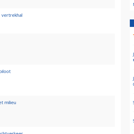
 vertrekhal
piloot
t milieu
luchtverkeer