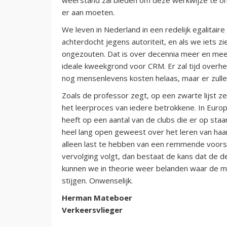
er aan moeten.
We leven in Nederland in een redelijk egalitai
achterdocht jegens autoriteit, en als we iets z
ongezouten. Dat is over decennia meer en meer
ideale kweekgrond voor CRM. Er zal tijd overhe
nog mensenlevens kosten helaas, maar er zullen
Zoals de professor zegt, op een zwarte lijst zet
het leerproces van iedere betrokkene. In Europa
heeft op een aantal van de clubs die er op sta
heel lang open geweest over het leren van haar
alleen last te hebben van een remmende voorspr
vervolging volgt, dan bestaat de kans dat de de
kunnen we in theorie weer belanden waar de me
stijgen. Onwenselijk.
Herman Mateboer
Verkeersvlieger