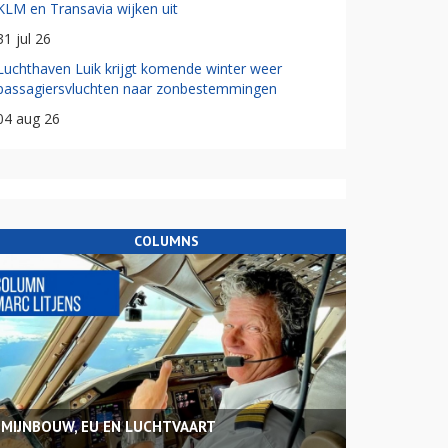
KLM en Transavia wijken uit
31 jul 26
Luchthaven Luik krijgt komende winter weer
passagiersvluchten naar zonbestemmingen
04 aug 26
COLUMNS
MIJNBOUW, EU EN LUCHTVAART