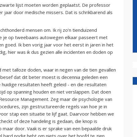
zwarte lijst moeten worden geplaatst. De professor
per jaar door medische missers. Dat is schrikbarend als
 achthonderd mensen om. Ik rij zo’n tienduizend
rmee je op tweebaans autowegen elkaar passeert met
 goed. Ik ben vorig jaar voor het eerst in jaren in het
ig, hier was ik dus gezien alle incidenten en doden op
d met talloze doden, waar in negen van de tien gevallen
f besef dat dit beter moest is decennia geleden een
uidige resultaten heeft geleid - en die resultaten
tijd op spanning houden en niet verslappen. Dat doen
 Resource Management. Zeg maar de psychologie van
cedures, zijn gestructureerde regels van hoe je in
oor stap een situatie te lijf gaat. Daarvoor hebben we
heckt of deze handeling is gedaan, die knop is
o maar door. Vaak is er sprake van een bepaalde druk
eel hard nodig hebt om niets over het hoofd te zien.