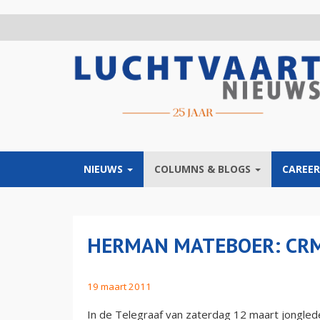
Overslaan
en
naar
de
inhoud
gaan
NIEUWS
COLUMNS & BLOGS
CAREER
HERMAN MATEBOER: CRM
19 maart 2011
In de Telegraaf van zaterdag 12 maart jongled