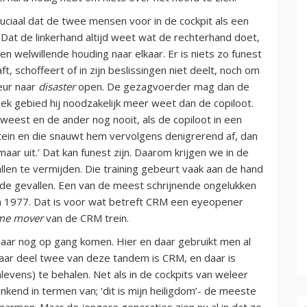
uciaal dat de twee mensen voor in de cockpit als een
at de linkerhand altijd weet wat de rechterhand doet,
en welwillende houding naar elkaar. Er is niets zo funest
t, schoffeert of in zijn beslissingen niet deelt, noch om
deur naar
disaster
open. De gezagvoerder mag dan de
fiek gebied hij noodzakelijk meer weet dan de copiloot.
eest en de ander nog nooit, als de copiloot in een
pitein en die snauwt hem vervolgens denigrerend af, dan
aar uit.’ Dat kan funest zijn. Daarom krijgen we in de
allen te vermijden. Die training gebeurt vaak aan de hand
rde gevallen. Een van de meest schrijnende ongelukken
 1977. Dat is voor wat betreft CRM een eyeopener
me mover
van de CRM trein.
baar nog op gang komen. Hier en daar gebruikt men al
aar deel twee van deze tandem is CRM, en daar is
levens) te behalen. Net als in de cockpits van weleer
enkend in termen van; ‘dit is mijn heiligdom’- de meeste
rmen. Maar de jongere generaties zien nu al in dat ze