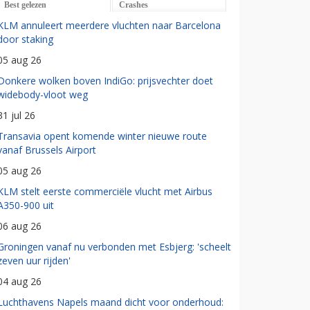
Best gelezen
Crashes
KLM annuleert meerdere vluchten naar Barcelona
door staking
05 aug 26
Donkere wolken boven IndiGo: prijsvechter doet
widebody-vloot weg
31 jul 26
Transavia opent komende winter nieuwe route
vanaf Brussels Airport
05 aug 26
KLM stelt eerste commerciële vlucht met Airbus
A350-900 uit
06 aug 26
Groningen vanaf nu verbonden met Esbjerg: 'scheelt
zeven uur rijden'
04 aug 26
Luchthavens Napels maand dicht voor onderhoud: