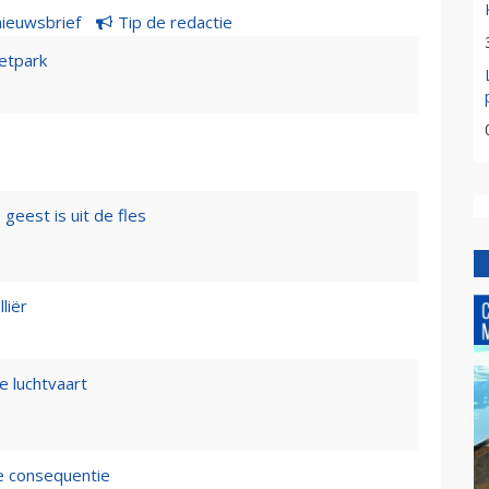
nieuwsbrief
Tip de redactie
etpark
geest is uit de fles
liër
e luchtvaart
de consequentie