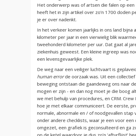
Het onderwerp was of artsen die falen op een 
heeft het in zijn artikel over zo’n 1700 doden 
je er over nadenkt.
In het verkeer komen jaarlijks in ons land bijna
kilometer per jaar in een vierwielig blik waa
tweehonderd kilometer per uur. Dat gaat al jaren
ziekenhuis geweest. Een kleine ingreep was nod
een levensgevaarlijke plek.
De weg naar een veiliger luchtvaart is geplavei
human error
de oorzaak was. Uit een collectie
beweging ontstaan die gaandeweg ons naar de h
mogen er zijn - en dan nog moet je die boog al
we met behulp van procedures, en CRM. Crew
hoe je met elkaar communiceert. De eerste, pro
normale, abnormale en / of noodgevallen stap v
onder andere checklists, waar je een voor een c
omgezet, een grafiek is geconsulteerd en ga z
op de ketel waardoor je dus zo’n ‘afturflijst’ h