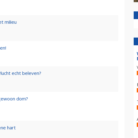
t milieu
en!
lucht echt beleven?
f gewoon dom?
ene hart