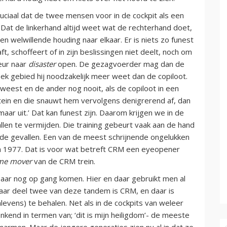
uciaal dat de twee mensen voor in de cockpit als een
at de linkerhand altijd weet wat de rechterhand doet,
en welwillende houding naar elkaar. Er is niets zo funest
t, schoffeert of in zijn beslissingen niet deelt, noch om
deur naar
disaster
open. De gezagvoerder mag dan de
fiek gebied hij noodzakelijk meer weet dan de copiloot.
eest en de ander nog nooit, als de copiloot in een
pitein en die snauwt hem vervolgens denigrerend af, dan
aar uit.’ Dat kan funest zijn. Daarom krijgen we in de
allen te vermijden. Die training gebeurt vaak aan de hand
rde gevallen. Een van de meest schrijnende ongelukken
 1977. Dat is voor wat betreft CRM een eyeopener
me mover
van de CRM trein.
baar nog op gang komen. Hier en daar gebruikt men al
aar deel twee van deze tandem is CRM, en daar is
levens) te behalen. Net als in de cockpits van weleer
enkend in termen van; ‘dit is mijn heiligdom’- de meeste
rmen. Maar de jongere generaties zien nu al in dat ze