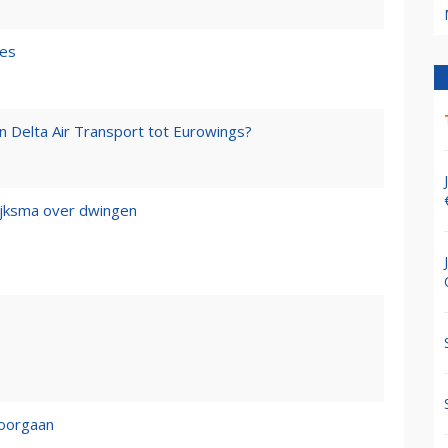
les
an Delta Air Transport tot Eurowings?
Dijksma over dwingen
doorgaan