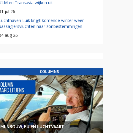
KLM en Transavia wijken uit
31 jul 26
Luchthaven Luik krijgt komende winter weer
passagiersvluchten naar zonbestemmingen
04 aug 26
COLUMNS
MIJNBOUW, EU EN LUCHTVAART