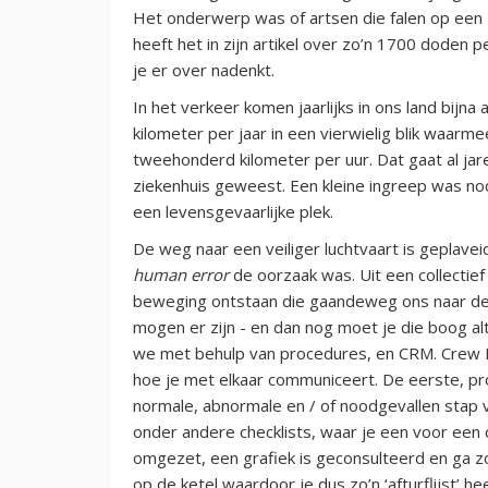
Het onderwerp was of artsen die falen op een 
heeft het in zijn artikel over zo’n 1700 doden 
je er over nadenkt.
In het verkeer komen jaarlijks in ons land bijna
kilometer per jaar in een vierwielig blik waa
tweehonderd kilometer per uur. Dat gaat al jaren
ziekenhuis geweest. Een kleine ingreep was nod
een levensgevaarlijke plek.
De weg naar een veiliger luchtvaart is geplavei
human error
de oorzaak was. Uit een collectie
beweging ontstaan die gaandeweg ons naar de h
mogen er zijn - en dan nog moet je die boog al
we met behulp van procedures, en CRM. Crew
hoe je met elkaar communiceert. De eerste, pro
normale, abnormale en / of noodgevallen stap v
onder andere checklists, waar je een voor een c
omgezet, een grafiek is geconsulteerd en ga z
op de ketel waardoor je dus zo’n ‘afturflijst’ h