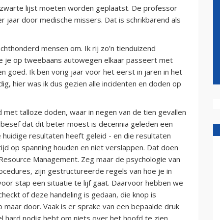
zwarte lijst moeten worden geplaatst. De professor
per jaar door medische missers. Dat is schrikbarend als
 achthonderd mensen om. Ik rij zo’n tienduizend
rmee je op tweebaans autowegen elkaar passeert met
 goed. Ik ben vorig jaar voor het eerst in jaren in het
ig, hier was ik dus gezien alle incidenten en doden op
d met talloze doden, waar in negen van de tien gevallen
f besef dat dit beter moest is decennia geleden een
uidige resultaten heeft geleid - en die resultaten
tijd op spanning houden en niet verslappen. Dat doen
 Resource Management. Zeg maar de psychologie van
cedures, zijn gestructureerde regels van hoe je in
oor stap een situatie te lijf gaat. Daarvoor hebben we
heckt of deze handeling is gedaan, die knop is
o maar door. Vaak is er sprake van een bepaalde druk
eel hard nodig hebt om niets over het hoofd te zien.