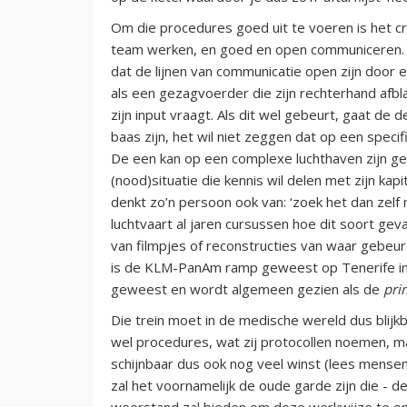
Om die procedures goed uit te voeren is het cr
team werken, en goed en open communiceren. D
dat de lijnen van communicatie open zijn door e
als een gezagvoerder die zijn rechterhand afblaf
zijn input vraagt. Als dit wel gebeurt, gaat de 
baas zijn, het wil niet zeggen dat op een speci
De een kan op een complexe luchthaven zijn gew
(nood)situatie die kennis wil delen met zijn ka
denkt zo’n persoon ook van: ‘zoek het dan zelf m
luchtvaart al jaren cursussen hoe dit soort gev
van filmpjes of reconstructies van waar gebeu
is de KLM-PanAm ramp geweest op Tenerife in
geweest en wordt algemeen gezien als de
pri
Die trein moet in de medische wereld dus blijk
wel procedures, wat zij protocollen noemen, m
schijnbaar dus ook nog veel winst (lees mensen
zal het voornamelijk de oude garde zijn die - d
weerstand zal bieden om deze werkwijze te oma