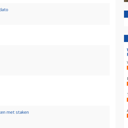
 dato
ken met staken