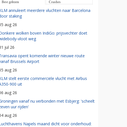
Best gelezen
Crashes
KLM annuleert meerdere vluchten naar Barcelona
door staking
05 aug 26
Donkere wolken boven IndiGo: prijsvechter doet
widebody-vloot weg
31 jul 26
Transavia opent komende winter nieuwe route
vanaf Brussels Airport
05 aug 26
KLM stelt eerste commerciële vlucht met Airbus
A350-900 uit
06 aug 26
Groningen vanaf nu verbonden met Esbjerg: 'scheelt
zeven uur rijden'
04 aug 26
Luchthavens Napels maand dicht voor onderhoud: