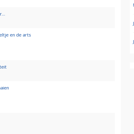
er…
eltje en de arts
teit
aaien