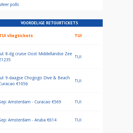
Meer polls
VOORDELIGE RETOURTICKETS
TUI vliegtickets
TUI
Jul: 8-dg cruise Oost Middellandse Zee
TUI
€1235
Jul: 9-daagse Chogogo Dive & Beach
TUI
Curacao €1056
Sep: Amsterdam - Curacao €569
TUI
Sep: Amsterdam - Aruba €614
TUI