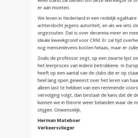
er aan moeten.
We leven in Nederland in een redelijk egalitai
achterdocht jegens autoriteit, en als we iets z
ongezouten. Dat is over decennia meer en meer
ideale kweekgrond voor CRM. Er zal tijd overhe
nog mensenlevens kosten helaas, maar er zullen
Zoals de professor zegt, op een zwarte lijst zet
het leerproces van iedere betrokkene. In Europa
heeft op een aantal van de clubs die er op sta
heel lang open geweest over het leren van haar
alleen last te hebben van een remmende voorspr
vervolging volgt, dan bestaat de kans dat de de
kunnen we in theorie weer belanden waar de me
stijgen. Onwenselijk.
Herman Mateboer
Verkeersvlieger