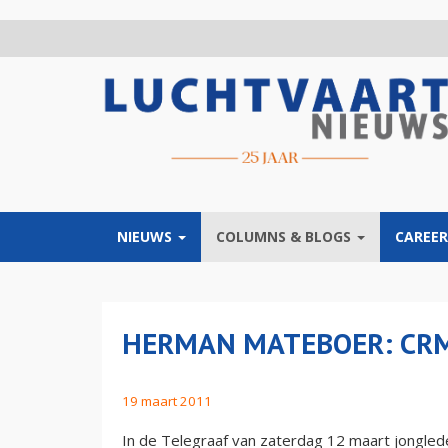
Overslaan
en
naar
de
inhoud
gaan
NIEUWS
COLUMNS & BLOGS
CAREER
HERMAN MATEBOER: CRM
19 maart 2011
In de Telegraaf van zaterdag 12 maart jongled