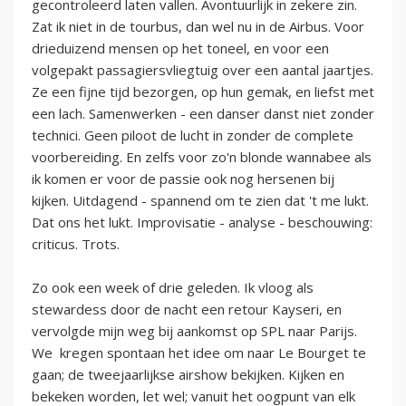
gecontroleerd laten vallen. Avontuurlijk in zekere zin.
Zat ik niet in de tourbus, dan wel nu in de Airbus. Voor
drieduizend mensen op het toneel, en voor een
volgepakt passagiersvliegtuig over een aantal jaartjes.
Ze een fijne tijd bezorgen, op hun gemak, en liefst met
een lach. Samenwerken - een danser danst niet zonder
technici. Geen piloot de lucht in zonder de complete
voorbereiding. En zelfs voor zo'n blonde wannabee als
ik komen er voor de passie ook nog hersenen bij
kijken. Uitdagend - spannend om te zien dat 't me lukt.
Dat ons het lukt. Improvisatie - analyse - beschouwing:
criticus. Trots.
Zo ook een week of drie geleden. Ik vloog als
stewardess door de nacht een retour Kayseri, en
vervolgde mijn weg bij aankomst op SPL naar Parijs.
We kregen spontaan het idee om naar Le Bourget te
gaan; de tweejaarlijkse airshow bekijken. Kijken en
bekeken worden, let wel; vanuit het oogpunt van elk