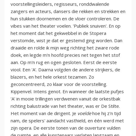
voorstellingsleiders, regisseurs, ronddwalende
zangers en acteurs, dansers die rekken en strekken en
hun stukken doornemen en de vloer controleren. De
vibes van het theater voelen. 'Publiek snuiven'. En op
het moment dat het gekwebbel in de Stopera
verstomde, wist je dat er gestemd ging worden. Dan
draaide en rolde ik mijn weg richting het zware rode
doek, en legde m'n hoofd precies net tegen het stof
aan. Op m'n rug en ogen gesloten. Eerst de eerste
viool. Een 'A'. Daarna volgden de andere strijkers, de
blazers, en het hele orkest tezamen. Zo
geconcentreerd, zo klaar voor de voorstelling.
Kippenvel. Intens genot. En wanneer de laatste pufjes
'A' in mooie trillingen verdwenen vanuit de orkestbak
richting balustrade van het theater, was er De Stilte.
Het moment van de dirigent. Je
voelde
hoe hij z'n tijd
nam, de spelers' aandacht vasthield, en één werd met
zijn opera. De eerste tonen van de ouverture vulden
de ruimte, en alle kunstenaars verlaten langzaam en