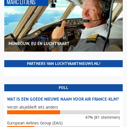
MIJNBOUW, EU EN LUCHTVAART
PARTNERS VAN LUCHTVAARTNIEUWS.NL!
POLL
WAT IS EEN GOEDE NIEUWE NAAM VOOR AIR FRANCE-KLM?
Verzin alsjeblieft iets anders
47% (81 stemmen)
European Airlines Group (EAG)