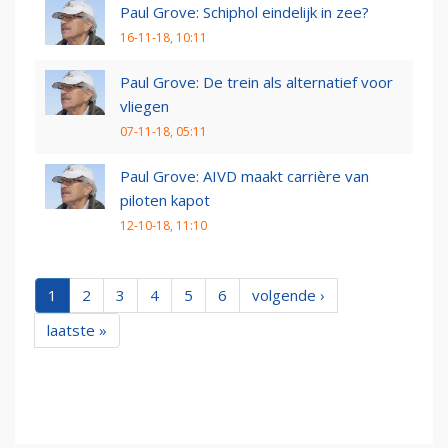
Paul Grove: Schiphol eindelijk in zee?
16-11-18, 10:11
Paul Grove: De trein als alternatief voor
vliegen
07-11-18, 05:11
Paul Grove: AIVD maakt carrière van
piloten kapot
12-10-18, 11:10
1
2
3
4
5
6
volgende ›
laatste »