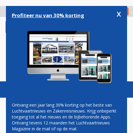
Overslaan
en
x
Digitaal Magazine
Registreer
Check in
naar
Profiteer nu van 30% korting
de
inhoud
gaan
Magazine
Podcasts
Vacatures
Toggl
naviga
Ontvang een jaar lang 30% korting op het beste van
Luchtvaartnieuws en Zakenreisnieuws. Krijg onbeperkt
toegang tot al het nieuws en de bijbehorende Apps.
CHRISTA KLOOSMAN: OVER
Ontvang tevens 12 maanden het Luchtvaartnieuws
KUNST EN KIPPENVEL
Magazine in de mail of op de mat.