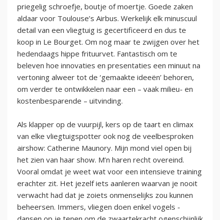
priegelig schroefje, boutje of moertje. Goede zaken
aldaar voor Toulouse’s Airbus. Werkelijk elk minuscuul
detail van een vliegtuig is gecertificeerd en dus te
koop in Le Bourget. Om nog maar te zwijgen over het
hedendaags hippe frituurvet. Fantastisch om te
beleven hoe innovaties en presentaties een minuut na
vertoning alweer tot de ‘gemaakte ideeën’ behoren,
om verder te ontwikkelen naar een – vaak milieu- en
kostenbesparende – uitvinding.
Als klapper op de vuurpijl, kers op de taart en climax
van elke vliegtuigspotter ook nog de veelbesproken
airshow: Catherine Maunory. Mijn mond viel open bij
het zien van haar show. M’n haren recht overeind.
Vooral omdat je weet wat voor een intensieve training
erachter zit. Het jezelf iets aanleren waarvan je nooit
verwacht had dat je zoiets onmenselijks zou kunnen
beheersen. Immers, vliegen doen enkel vogels -
dansen op je tenen om de zwaartekracht ogenschijnlijk