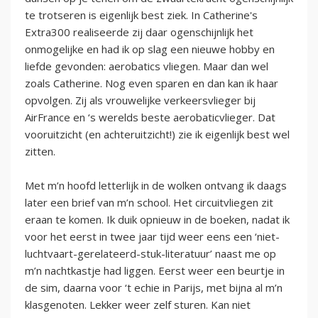
te trotseren is eigenlijk best ziek. In Catherine's
Extra300 realiseerde zij daar ogenschijnlijk het
onmogelijke en had ik op slag een nieuwe hobby en
liefde gevonden: aerobatics vliegen. Maar dan wel
zoals Catherine. Nog even sparen en dan kan ik haar
opvolgen. Zij als vrouwelijke verkeersvlieger bij
AirFrance en ‘s werelds beste aerobaticvlieger. Dat
vooruitzicht (en achteruitzicht!) zie ik eigenlijk best wel
zitten.
Met m’n hoofd letterlijk in de wolken ontvang ik daags
later een brief van m’n school. Het circuitvliegen zit
eraan te komen. Ik duik opnieuw in de boeken, nadat ik
voor het eerst in twee jaar tijd weer eens een ‘niet-
luchtvaart-gerelateerd-stuk-literatuur’ naast me op
m’n nachtkastje had liggen. Eerst weer een beurtje in
de sim, daarna voor ‘t echie in Parijs, met bijna al m’n
klasgenoten. Lekker weer zelf sturen. Kan niet