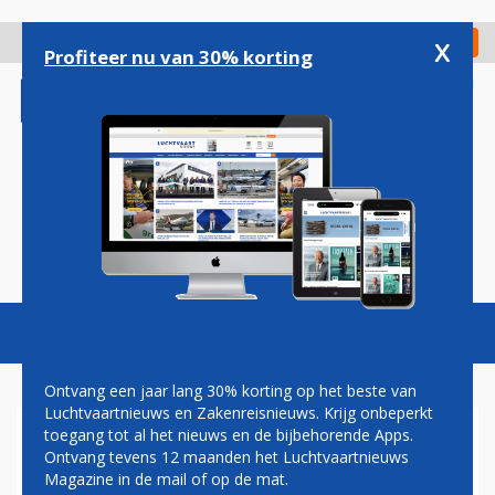
Overslaan
en
x
Digitaal Magazine
Registreer
Check in
naar
Profiteer nu van 30% korting
de
inhoud
gaan
Magazine
Podcasts
Vacatures
Toggl
naviga
Ontvang een jaar lang 30% korting op het beste van
Luchtvaartnieuws en Zakenreisnieuws. Krijg onbeperkt
toegang tot al het nieuws en de bijbehorende Apps.
CHRISTA KLOOSMAN: OVER
Ontvang tevens 12 maanden het Luchtvaartnieuws
KUNST EN KIPPENVEL
Magazine in de mail of op de mat.