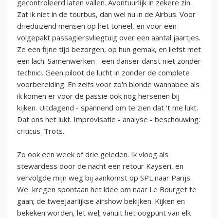
gecontroleerd laten vallen. Avontuurlijk in zekere zin.
Zat ik niet in de tourbus, dan wel nu in de Airbus. Voor
drieduizend mensen op het toneel, en voor een
volgepakt passagiersvliegtuig over een aantal jaartjes.
Ze een fijne tijd bezorgen, op hun gemak, en liefst met
een lach. Samenwerken - een danser danst niet zonder
technici. Geen piloot de lucht in zonder de complete
voorbereiding. En zelfs voor zo'n blonde wannabee als
ik komen er voor de passie ook nog hersenen bij
kijken. Uitdagend - spannend om te zien dat 't me lukt.
Dat ons het lukt. Improvisatie - analyse - beschouwing:
criticus. Trots.
Zo ook een week of drie geleden. Ik vloog als
stewardess door de nacht een retour Kayseri, en
vervolgde mijn weg bij aankomst op SPL naar Parijs.
We kregen spontaan het idee om naar Le Bourget te
gaan; de tweejaarlijkse airshow bekijken. Kijken en
bekeken worden, let wel; vanuit het oogpunt van elk