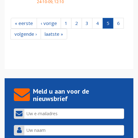
24-10-09, 12:10
« eerste
‹ vorige
1
2
3
4
5
6
volgende ›
laatste »
Meld u aan voor de
nieuwsbrief