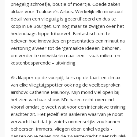
priegelig schroefje, boutje of moertje. Goede zaken
aldaar voor Toulouse’s Airbus. Werkelijk elk minuscuul
detail van een vliegtuig is gecertificeerd en dus te
koop in Le Bourget. Om nog maar te zwijgen over het
hedendaags hippe frituurvet. Fantastisch om te
beleven hoe innovaties en presentaties een minuut na
vertoning alweer tot de ‘gemaakte ideeën’ behoren,
om verder te ontwikkelen naar een – vaak milieu- en
kostenbesparende – uitvinding.
Als klapper op de vuurpijl, kers op de taart en climax
van elke vliegtuigspotter ook nog de veelbesproken
airshow: Catherine Maunory. Mijn mond viel open bij
het zien van haar show. M’n haren recht overeind.
Vooral omdat je weet wat voor een intensieve training
erachter zit. Het jezelf iets aanleren waarvan je nooit
verwacht had dat je zoiets onmenselijks zou kunnen
beheersen. Immers, vliegen doen enkel vogels -
dansen op je tenen om de zwaartekracht ogenschijnlijk