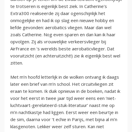
te trotseren is eigenlijk best ziek. In Catherine's
Extra300 realiseerde zij daar ogenschijnlijk het
onmogelijke en had ik op slag een nieuwe hobby en
liefde gevonden: aerobatics vliegen. Maar dan wel
zoals Catherine. Nog even sparen en dan kan ik haar
opvolgen. Zij als vrouwelijke verkeersvlieger bij
AirFrance en ‘s werelds beste aerobaticvlieger. Dat
vooruitzicht (en achteruitzicht!) zie ik eigenlijk best wel
zitten.
Met m’n hoofd letterlijk in de wolken ontvang ik daags
later een brief van m’n school. Het circuitvliegen zit
eraan te komen. Ik duik opnieuw in de boeken, nadat ik
voor het eerst in twee jaar tijd weer eens een ‘niet-
luchtvaart-gerelateerd-stuk-literatuur’ naast me op
m’n nachtkastje had liggen. Eerst weer een beurtje in
de sim, daarna voor ‘t echie in Parijs, met bijna al m’n
klasgenoten. Lekker weer zelf sturen. Kan niet