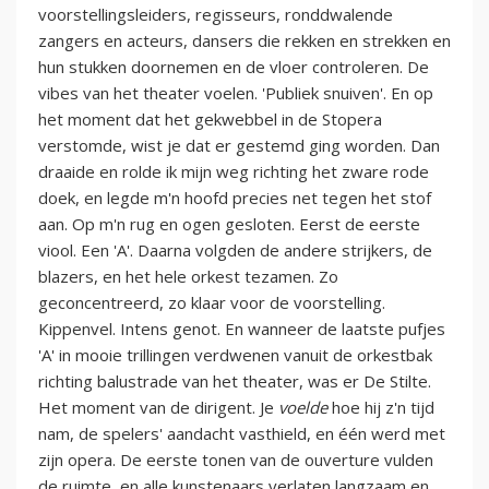
voorstellingsleiders, regisseurs, ronddwalende
zangers en acteurs, dansers die rekken en strekken en
hun stukken doornemen en de vloer controleren. De
vibes van het theater voelen. 'Publiek snuiven'. En op
het moment dat het gekwebbel in de Stopera
verstomde, wist je dat er gestemd ging worden. Dan
draaide en rolde ik mijn weg richting het zware rode
doek, en legde m'n hoofd precies net tegen het stof
aan. Op m'n rug en ogen gesloten. Eerst de eerste
viool. Een 'A'. Daarna volgden de andere strijkers, de
blazers, en het hele orkest tezamen. Zo
geconcentreerd, zo klaar voor de voorstelling.
Kippenvel. Intens genot. En wanneer de laatste pufjes
'A' in mooie trillingen verdwenen vanuit de orkestbak
richting balustrade van het theater, was er De Stilte.
Het moment van de dirigent. Je
voelde
hoe hij z'n tijd
nam, de spelers' aandacht vasthield, en één werd met
zijn opera. De eerste tonen van de ouverture vulden
de ruimte, en alle kunstenaars verlaten langzaam en