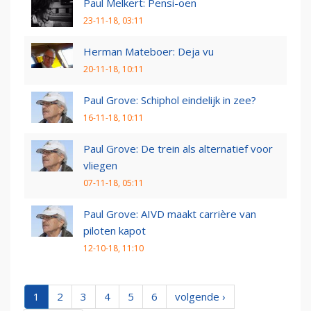
Paul Melkert: Pensi-oen
23-11-18, 03:11
Herman Mateboer: Deja vu
20-11-18, 10:11
Paul Grove: Schiphol eindelijk in zee?
16-11-18, 10:11
Paul Grove: De trein als alternatief voor
vliegen
07-11-18, 05:11
Paul Grove: AIVD maakt carrière van
piloten kapot
12-10-18, 11:10
1
2
3
4
5
6
volgende ›