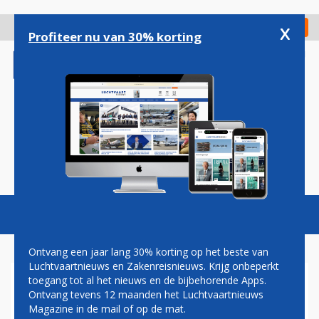
Overslaan
en
x
Digitaal Magazine
Registreer
Check in
naar
Profiteer nu van 30% korting
de
inhoud
gaan
Magazine
Podcasts
Vacatures
Toggl
naviga
Ontvang een jaar lang 30% korting op het beste van
Luchtvaartnieuws en Zakenreisnieuws. Krijg onbeperkt
toegang tot al het nieuws en de bijbehorende Apps.
DANNY GOERGEN:
Ontvang tevens 12 maanden het Luchtvaartnieuws
LUCHTVAARTREGELGEVING,
Magazine in de mail of op de mat.