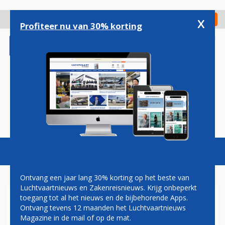
Overslaan
en
x
Digitaal Magazine
Registreer
Check in
naar
Profiteer nu van 30% korting
de
inhoud
gaan
Magazine
Podcasts
Vacatures
Toggl
naviga
Ontvang een jaar lang 30% korting op het beste van
Luchtvaartnieuws en Zakenreisnieuws. Krijg onbeperkt
toegang tot al het nieuws en de bijbehorende Apps.
DANNY GOERGEN:
Ontvang tevens 12 maanden het Luchtvaartnieuws
LUCHTVAARTREGELGEVING,
Magazine in de mail of op de mat.