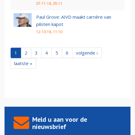
07-11-18, 05:11
Paul Grove: AIVD maakt carrière van
piloten kapot
12-10-18, 11:10
1
2
3
4
5
6
volgende ›
laatste »
Meld u aan voor de
nieuwsbrief