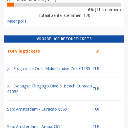
6% (11 stemmen)
Totaal aantal stemmen: 170
Meer polls
VOORDELIGE RETOURTICKETS
TUI vliegtickets
TUI
Jul: 8-dg cruise Oost Middellandse Zee €1235
TUI
Jul: 9-daagse Chogogo Dive & Beach Curacao
TUI
€1056
Sep: Amsterdam - Curacao €569
TUI
Sep: Amsterdam - Aruba €614
TUI