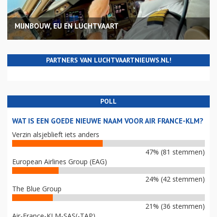
MIJNBOUW, EU EN LUCHTVAART
PARTNERS VAN LUCHTVAARTNIEUWS.NL!
POLL
WAT IS EEN GOEDE NIEUWE NAAM VOOR AIR FRANCE-KLM?
Verzin alsjeblieft iets anders
47% (81 stemmen)
European Airlines Group (EAG)
24% (42 stemmen)
The Blue Group
21% (36 stemmen)
Air-France-KLM-SAS(-TAP)