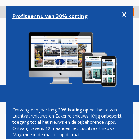
Overslaan
en
x
Digitaal Magazine
Registreer
Check in
naar
Profiteer nu van 30% korting
de
inhoud
gaan
Magazine
Podcasts
Vacatures
Toggl
naviga
Ontvang een jaar lang 30% korting op het beste van
Luchtvaartnieuws en Zakenreisnieuws. Krijg onbeperkt
toegang tot al het nieuws en de bijbehorende Apps.
TON SCHERRENBERG: DE
Ontvang tevens 12 maanden het Luchtvaartnieuws
WOLK
Magazine in de mail of op de mat.